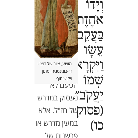
וְיָדוֹ
אֹחֶזֶת
בַּעֲקֵב
עֵשָׂו
וַיִּקְרָא
הושע, ציור של דוצ'יו
די-בונינסניה, מתוך
שְׁמוֹ
ויקישיתוף
הפעם לא
יַעֲקֹב".
נעסוק במדרש
(פסוק
של חז"ל, אלא
במעין מדרש או
כו)
פרשנות של