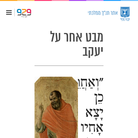
מבט אחר על
יעקב
"וְאַחֲרֵי
כֵן
יָצָא
אָחִיו