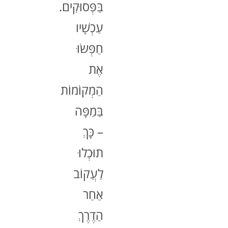
בַּפְּסוּקִים.
עַכְשָׁיו
חַפְּשׂוּ
אֶת
הַמְקוֹמוֹת
בַּמַפָּה
– כָּךְ
תוּכְלוּ
לַעֲקוֹב
אַחַר
הַדֶרֶךְ