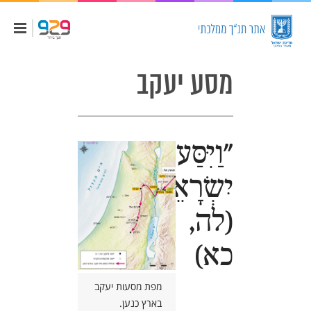
מסע יעקב
"וַיִּסַּע
יִשְׂרָאֵל…"
(לה,
כא)
מפת מסעות יעקב
בארץ כנען.