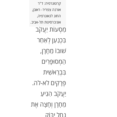
קרטוגרפיה: ד"ר
לִפְנֵיכֶם מַפָּה
אורנה צפריר- ראובן,
החוג לגאוגרפיה,
הַמַצִיגָה אֶת
אוניברסיטת תל-אביב.
מַסְעוֹת יַעֲקֹב
בִּכְנַעַן לְאַחַר
שׁוּבוֹ מֵחָרָן,
הַמְסוּפָּרִים
בִּבְרֵאשִׁית
פְּרָקִים לא-לה.
יַעֲקֹב הִגִיעַ
מֵחָרָן וְחָצָה אֶת
נַחַל יַבּוֹק