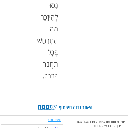
נַסוּ
לְהִיזָכֵר
מָה
הִתְרַחֵשׁ
בְּכָל
תַחֲנָה
בַּדֶרֶךְ.
תנאי שימוש
יחידות ההוראה באתר פותחו עבור משרד
החינוך ע"י ממשק, לרבות