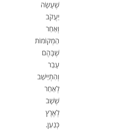
שֶׁעָשָׂה
יַעֲקֹב
וְאַחַר
הַמְקוֹמוֹת
שֶׁבָּהֶם
עָבַר
וְהִתְיַישֵׁב
לְאַחַר
שֶׁשָׁב
לְאֶרֶץ
כְּנַעַן.