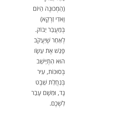
(הַמְכוּנֶה הַיוֹם
וָאדִי זַרְקָא)
בְּמַעֲבַר יַבּוֹק.
לְאַחַר שֶׁיַעֲקֹב
פָּגַשׁ אֶת עֵשָׂו
הוּא הִתְיַישֵׁב
בְּסוּכּוֹת, עִיר
בְּנַחֲלַת שֵׁבֶט
גָד, וּמִשָׁם עָבַר
לִשְׁכֶם.