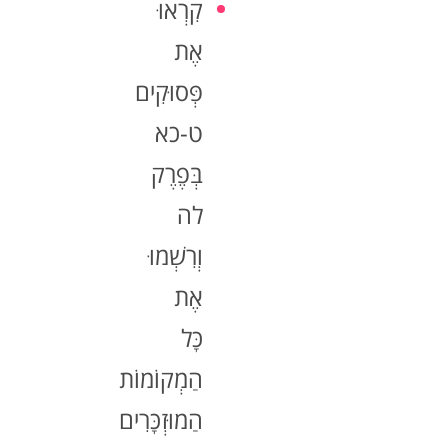
קִרְאוּ
אֶת
פְּסוּקִים
ט-כא
בְּפֶרֶק
לה
וְרִשְׁמוּ
אֶת
כָּל
הַמְקוֹמוֹת
הַמוּזְכָּרִים