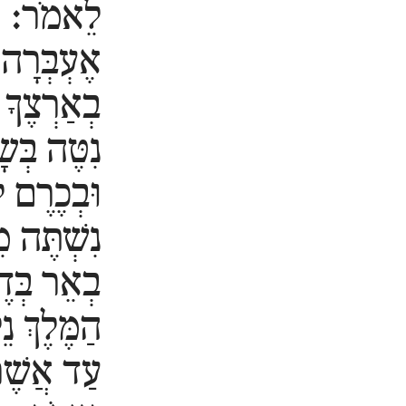
לֵאמֹר:
אֶעְבְּרָה
בְאַרְצֶךָ
נִטֶּה בְּש
וּבְכֶרֶם 
נִשְׁתֶּה מ
בְאֵר בְּדֶ
הַמֶּלֶךְ נֵל
עַד אֲשֶׁ