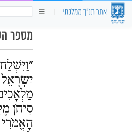
כיתה ו
חיפוש:
מספר הס
"וַיִּשְׁלַח
יִשְׂרָאֵל
מַלְאָכִי
סִיחֹן מֶלֶ
הָאֱמֹרִי