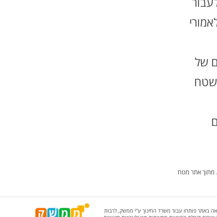
עבור
אמורי
ם של
בשטח
ם
. מתוך אתר מטח
אה באתר פותחו עבור משרד החינוך ע"י ממשק, לרבות