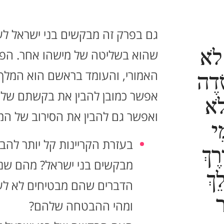
גם בפרק זה מבקשים בני ישראל ל
 לֹא
שהוא בשליטה של מישהו אחר. הפ
האמורי, והעומד בראשם הוא המלך ס
ָׂדֶה
אפשר כמובן להבין את בקשתם של ב
לֹא
ואפשר גם להבין את הסירוב של המל
ֵי
בעזרת הקריינות קל יותר להבי
רֶךְ
מבקשים בני ישראל? מהם שני
ֵךְ
הדברים שהם מבטיחים לא לע
ר
ומהי ההבטחה שלהם?