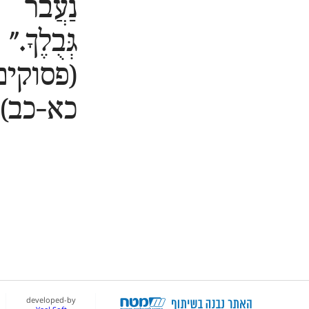
נַעֲבֹר
גְּבֻלֶךָ."
(פסוקים
כא-כב)
developed-by