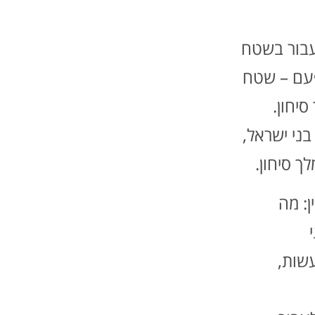
עבור בשטח
עם – שטח
יחון.
ני ישראל,
ך סיחון.
ן: מה
שות,