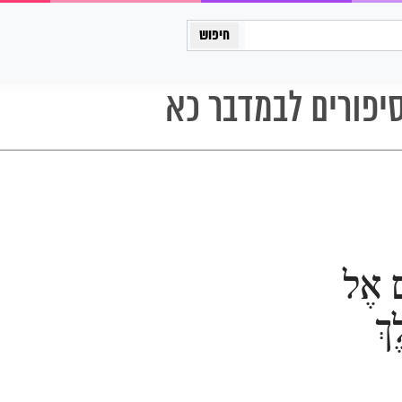
כיתה יב
יפורים לבמדבר כא
ם אֶל
ךְ