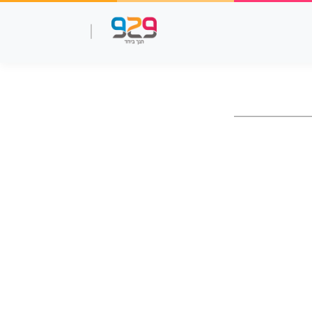
שאלות עמ"ר
תנך מלא
סרטוני למידה