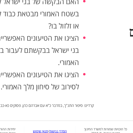
האם הבקשה של בני ישראל ל
בשטח האמורי מבטאת כבוד ל
או זלזול בו?
הציגו את הטיעונים האפשריי
בני ישראל בבקשתם לעבור 
האמורי.
הציגו את הטיעונים האפשריי
לסירוב של סיחון מלך האמורי.
קרדיט: סיפור התנ"ך, במדבר כ"א עם אברהם כהן. פסוקים כא-כב
כל הזכויות שמורות למשרד החינוך
יחידות ההור
הסדרי נגישות
/
תנאי שימוש