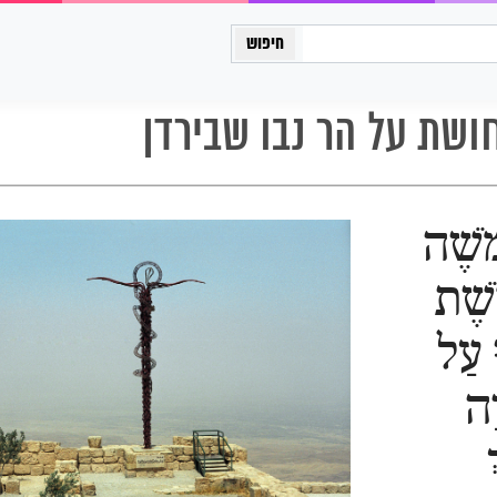
כיתה יב
ושת על הר נבו שבירדן
מֹשֶׁה
ֹשֶׁת
ּ עַל
ָה