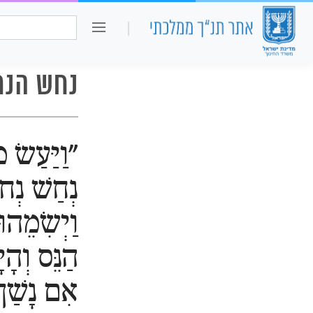
כיתה ו
חיפוש:
נחש הנח
"וַיַּעַשׂ 
נְחַשׁ נְח
וַיְשִׂמֵהו
הַנֵּס וְהָי
אִם נָשַׁךְ