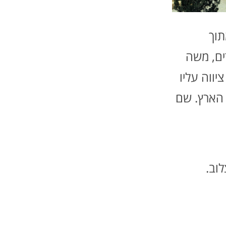
ים, משה
יווה עליו
 הארץ. שם
וב.