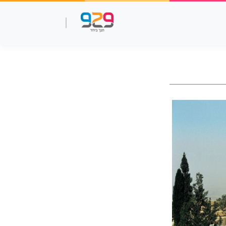
שאלות עמ"ר
תנך מלא
סרטוני למידה