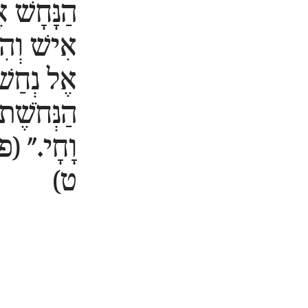
הַנָּחָשׁ 
אִישׁ וְהִ
אֶל נְחַשׁ
הַנְּחֹשֶׁת
וָחָי." (
ט)