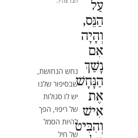
דובר צה"ל.
עַל
הַנֵּס,
וְהָיָה
אִם
נָשַׁךְ
נחש הנחושת,
הַנָּחָשׁ
שבסיפור שלנו
אֶת
יש לו סגולות
של ריפוי, הפך
אִישׁ
להיות הסמל
וְהִבִּיט
של חיל