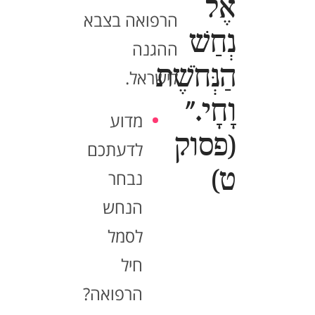
אֶל
הרפואה בצבא
נְחַשׁ
ההגנה
הַנְּחֹשֶׁת
לישראל.
וָחָי."
מדוע
(פסוק
לדעתכם
ט)
נבחר
הנחש
לסמל
חיל
הרפואה?