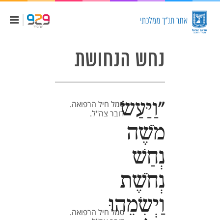
נחש הנחושת
"וַיַּעַשׂ
סמל חיל הרפואה.
דובר צה"ל.
מֹשֶׁה
נְחַשׁ
נְחֹשֶׁת
וַיְשִׂמֵהוּ
סמל חיל הרפואה.