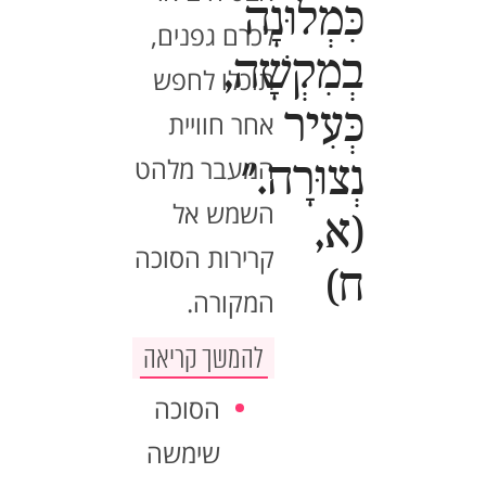
כִּמְלוּנָה
לכרם גפנים,
בְמִקְשָׁה,
תוכלו לחפש
כְּעִיר
אחר חוויית
המעבר מלהט
נְצוּרָה."
השמש אל
(א,
קרירות הסוכה
ח)
המקורה.
להמשך קריאה
הסוכה
שימשה