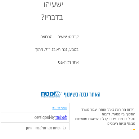
ישעיהו
בדבריו?
קרדיט: ישעיהו – הנבואה
בטבע, נגה ראובני ז"ל. מתוך
אתר מקראנט
תנאי שימוש
יחידות ההוראה באתר פותחו עבור משרד
החינוך ע"י ממשק, לרבות
developed-by
Yael Soft
טיפול בזכויות יוצרים וקבלת הרשאות מתאימות
מבעלי זכויות חיצוניים
כל הזכויות שמורות למשרד החינוך
מדינת ישראל. © 2018