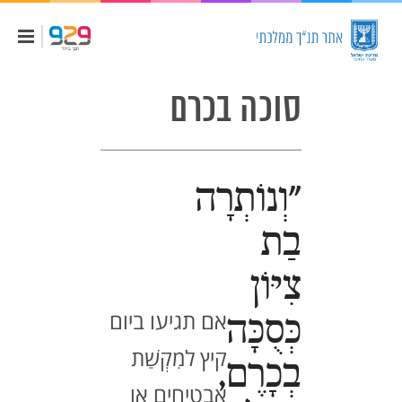
סוכה בכרם
"וְנוֹתְרָה
בַת
צִיּוֹן
אם תגיעו ביום
כְּסֻכָּה
קיץ למִקְשַׁת
בְכָרֶם,
אבטיחים או