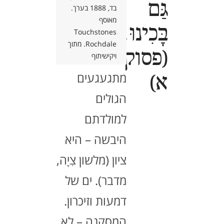
גַּם
בד, 1888 בערך.
על שפת נהרות
מאוסף
בָּכִינוּ…"
Touchstones
בבל, השופעים
Rochdale. מתוך
(פסוק
מים ופרי,
ויקישיתוף
מתגעגעים
א)
הגולים
למולדתם
היבשה – היא
ציון (מלשון צִיָה,
מדבר). ים של
דמעות וזיכרון.
המסקנה – לא