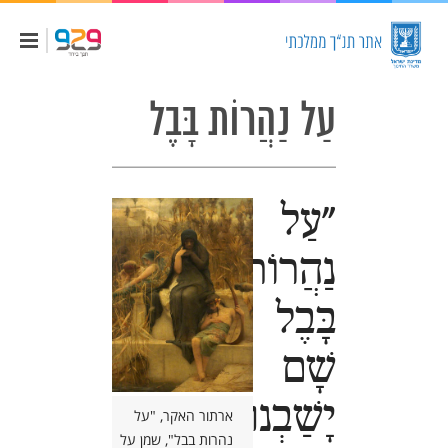
עַל נַהֲרוֹת בָּבֶל
"עַל
נַהֲרוֹת
בָּבֶל
שָׁם
יָשַׁבְנוּ
ארתור האקר, "על
נהרות בבל", שמן על