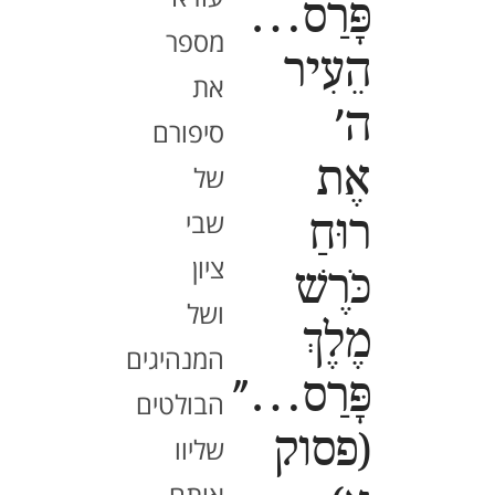
פָּרַס…
מספר
הֵעִיר
את
ה'
סיפורם
אֶת
של
שבי
רוּחַ
ציון
כֹּרֶשׁ
ושל
מֶלֶךְ
המנהיגים
פָּרַס…"
הבולטים
(פסוק
שליוו
אותם.