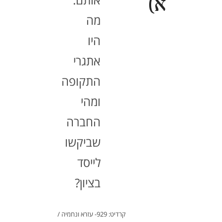
א)
מה
היו
אתגרי
התקופה
ומהי
החברה
שביקשו
לייסד
בציון?
קרדיט: 929- עזרא ונחמיה /