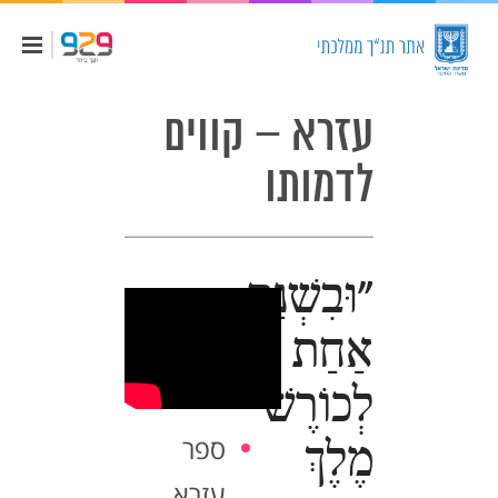
עזרא – קווים
לדמותו
"וּבִשְׁנַת
אַחַת
לְכוֹרֶשׁ
ספר
מֶלֶךְ
עזרא