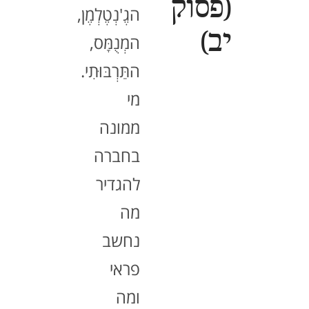
(פסוק
הגֶ'נְטֶלְמֶן,
יב)
המְנֻמָּס,
התַּרְבּוּתִי.
מי
ממונה
בחברה
להגדיר
מה
נחשב
פראי
ומה