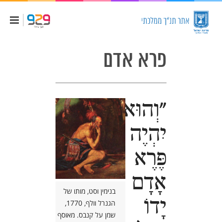
פרא אדם
"וְהוּא
יִהְיֶה
פֶּרֶא
אָדָם
בנימין וסט, מותו של
יָדוֹ
הגנרל וולף, 1770,
שמן על קנבס. מאוסף