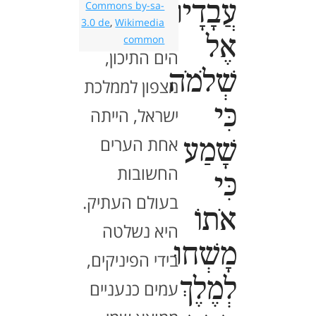
עֲבָדָיו
Commons by-sa-
3.0 de
,
Wikimedia
למרגלות חופי
אֶל
common
הים התיכון,
שְׁלֹמֹה
מצפון לממלכת
כִּי
ישראל, הייתה
אחת הערים
שָׁמַע
החשובות
כִּי
בעולם העתיק.
אֹתוֹ
היא נשלטה
מָשְׁחוּ
בידי הפיניקים,
לְמֶלֶךְ
עמים כנעניים