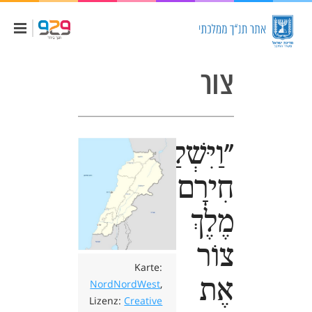
צור
"וַיִּשְׁלַח
חִירָם
מֶלֶךְ
צוֹר
Karte:
אֶת
NordNordWest
,
Lizenz:
Creative
העיר צור