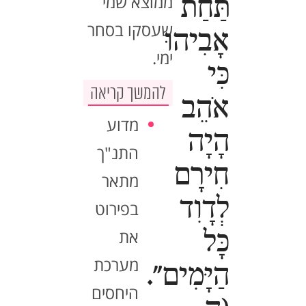
ממוצא שמי
תַּחַת
שעסקו בסחר
אָבִיהוּ
ימי.
כִּי
להמשך קריאה
אֹהֵב
מדוע
הָיָה
התנ"ך
חִירָם
מתאר
לְדָוִד
בפירוט
את
כָּל
מערכת
הַיָּמִים".
היחסים