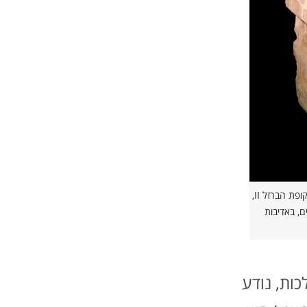
מזבח קטורת, מגידו, המאה ה – 9 לפני הספירה, תקופת הברזל II,
 ירושלים, באדיבות
לכות, נודע