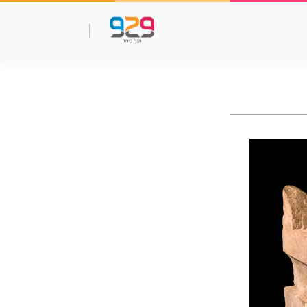
שאלות עמ"ר
תנך מלא
סרטוני למידה