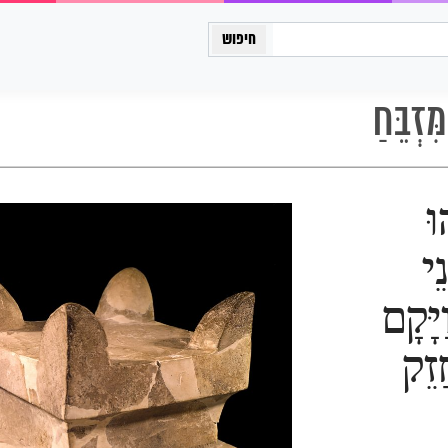
כיתה יב
ִזְבֵּחַ
וּ
ֵי
יָּקָם
חֲזֵק