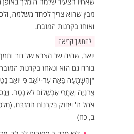
שאחיו הצעיר שלמה הומלך באופן ר
מבין שהוא צריך לפחד משלמה, ולכן
ואוחז בקרנות המזבח.
להמשך קריאה
יואב, שהיה שר הצבא של דוד ותמך 
בורח גם הוא ונאחז בקרנות המזבח:
"וְהַשְּׁמֻעָה בָּאָה עַד-יוֹאָב כִּי יוֹאָב נָט
אֲדֹנִיָּה וְאַחֲרֵי אַבְשָׁלוֹם לֹא נָטָה, וַיָּנָ
אֹהֶל ה' וַיַּחֲזֵק בְּקַרְנוֹת הַמִּזְבֵּחַ. 
ב, כח)
לפי פרק ב פסוקים לב-לד, מדו