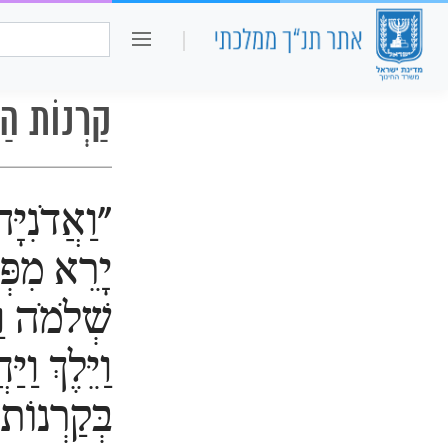
כיתה ו
חיפוש:
קַרְנוֹת הַמּ
"וַאֲדֹנִיָּה
יָרֵא מִפְּנ
שְׁלֹמֹה וַ
וַיֵּלֶךְ וַיַּ
בְּקַרְנוֹת