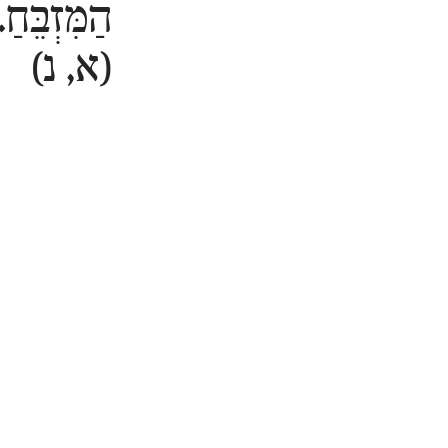
הַמִּזְבֵּחַ.
(א, נ)