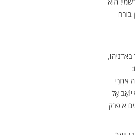
שמי! הוא
 בורח
באדניהו,
ָה אַחֲרֵי
ס יוֹאָב אֶל
(מלכים א פרק
ע יואב