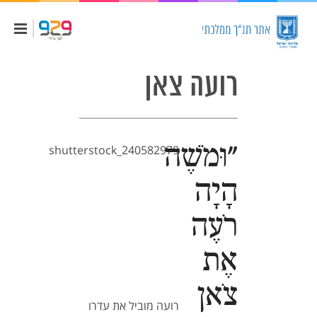
רועה צאן
"וּמֹשֶׁה
shutterstock_240582979
הָיָה
רֹעֶה
אֶת
צֹאן
רועה מוביל את עדרו