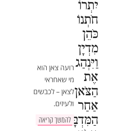
יִתְרוֹ
חֹתְנוֹ
כֹּהֵן
מִדְיָן
וַיִּנְהַג
רועה צאן הוא
אֶת
מי שאחראי
הַצֹּאן
לצאן – לכבשים
ולעיזים.
אַחַר
הַמִּדְבָּר
להמשך קריאה