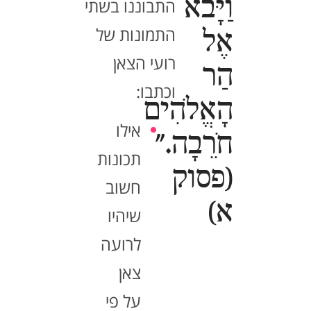
וַיָּבֹא
התבוננו בשתי
התמונות של
אֶל
רועי הצאן
הַר
וכתבו:
הָאֱלֹהִים
אילו
חֹרֵבָה."
תכונות
(פסוק
חשוב
א)
שיהיו
לרועה
צאן
על פי