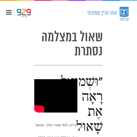
שאול במצלמה
נסתרת
"וּשְׁמוּאֵל
רָאָה
אֶת
שָׁאוּל
קרדיט: 929 שאול המלך- שמואל