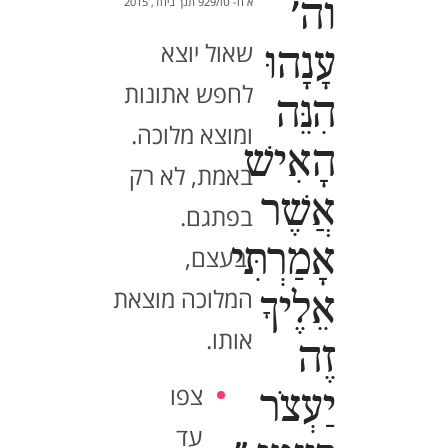
וה'
א ח- טו/929 תנך ביחד, 2015
שאול יוצא
עָנָהוּ
לחפש אתונות
הִנֵּה
ומוצא מלוכה.
הָאִישׁ
באמת, לא רק
אֲשֶׁר
בפתגם.
אָמַרְתִּי
ובעצם,
המלוכה מוצאת
אֵלֶיךָ
אותו.
זֶה
צפו
יַעְצֹר
עד