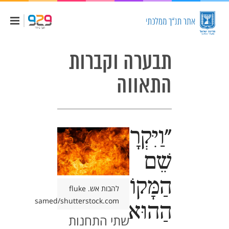
תבערה וקברות
התאווה
"וַיִּקְרָא
שֵׁם
הַמָּקוֹם
להבות אש. fluke
samed/shutterstock.com
הַהוּא
שתי התחנות