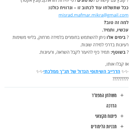
?️
קובץ עם קישורים ל
סרטונים
לפי יחידות הוראה.(בקובץ אקסל)
ככל שתשלחו עוד לכתוב זו – ונרוויח כולנו:
misrad.mafmar.mikra@gmail.com
למה זה טוב
❓
עכשיו, ותמיד.
?
בימים אלו
ניתן להשתמש בחומרים בלמידה מרחוק, בליווי משימות
רעיונות בדרכי למידה שונות.
?
בשוטף:
תמיד כיף להיעזר לקבל השראה, ורעיונות.
אז קבלו אותו,
✨
✨
הדרייב השיתופי הגדול של תנ"ך ממלכתי
✨
✨
?
?
?
?
?
?
?
?
?
משולחן המפמ"ר
הדרכה
פיתוח מקצועי
תכניות הלימודים