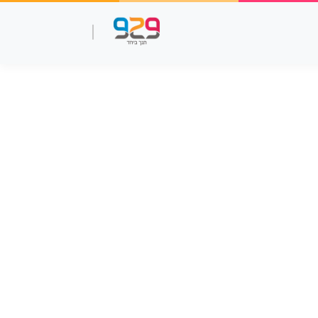
שאלות עמ"ר
תנך מלא
סרטוני למידה