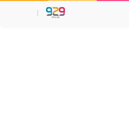
שאלות עמ"ר
תנך מלא
סרטוני למידה