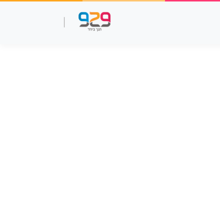
שאלות עמ"ר
תנך מלא
סרטוני למידה