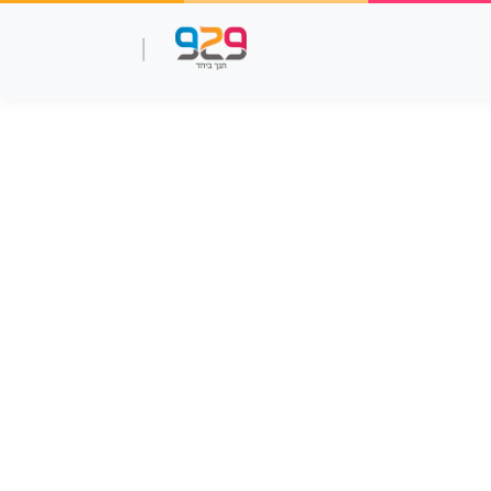
שאלות עמ"ר
תנך מלא
סרטוני למידה