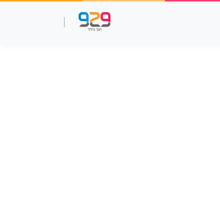
שאלות עמ"ר
תנך מלא
סרטוני למידה