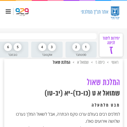
יחידות לימוד
לכיתה
ז
1
2
3
4
5
6
ספטמבר
אוקטובר
נובמבר
ראשי
כיתה ז
שמואל א
המלכת שאול
המלכת שאול
שמואל א ט (כו-כז)-יא (יב-טו)
מבט מלמעלה
למלכים רבים בעולם ערכו טקס הכתרה, אבל לשאול המלך נערכו
שלושה אירועים כאלו.