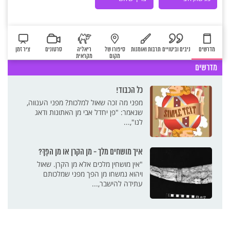
פגישה
המלכות?
מדרשים
ניבים וביטויים
תרבות ואומנות
סיפורו של
ריאליה
סרטונים
ציר זמן
מקום
מקראית
מדרשים
כל הכבוד!
מפני מה זכה שאול למלכות? מפני הענווה,
שנאמר: "פן יחדל אבי מן האתונות ודאג
לנו",...
איך מושחים מלך - מן הקרן או מן הפַּךְ?
"אין מושחין מלכים אלא מן הקרן. שאול
ויהוא נמשחו מן הפך מפני שמלכותם
עתידה להישבר,...
ציר זמן
קבר רחל
שאול ושמואל
נֵבֶל וְתֹף וְחָלִיל וְכִנּוֹר
הגם שאול בנביאים?
חדשות התנ"ך: המלך הראשון
קרדיט: חדשות התנ"ך: המלך
לצפייה במסך מלא – לחצו כאן
האחיזה של שני הגברים זה בזה, הבעות
האות הראשון שניתן לשאול הוא מפגש עם
"הֲגַם שָׁאוּל בַּנְּבִיאִים"? – מקורו של הביטוי
המוזיקה היא כלי מַרְפֵּא וְהִתְעַלוּת רוחנית