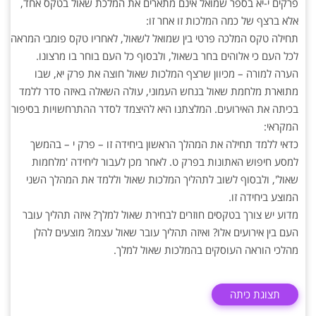
פרקים י-יא בספר שמואל אינם מתארים את המלכת שאול בטקס אחד,
אלא ברצף של כמה המלכות זו אחר זו:
תחילה טקס המלכה פרטי בין שמואל לשאול, לאחריו טקס פומבי המראה
לכל העם כי אלוהים בחר בשאול, ולבסוף כל העם בוחר בו מרצונו.
הערה למורה – מכיוון שרצף המלכות שאול חוצה את פרק יא, שבו
מתוארת מלחמת שאול בנחש העמוני, עולה השאלה באיזה סדר ללמד
בכיתה את האירועים. המלצתנו היא להיצמד לסדר ההתרחשויות בסיפור
המקראי:
כדאי ללמד תחילה את המהלך הראשון ביחידה זו – פרק י – בהמשך
למסע חיפוש האתונות בפרק ט. לאחר מכן לעבור ליחידה 'מלחמות
שאול', ולבסוף לשוב לתהליך המלכות שאול וללמד את המהלך השני
המוצע ביחידה זו.
מדוע יש צורך בטקסים חוזרים לבחירת שאול למלך? איזה תהליך עובר
העם בין אירועים אלו? ואיזה תהליך עובר שאול עצמו? מוצעים להלן
מהלכי הוראה העוסקים בהמלכות שאול למלך.
תצוגת כיתה