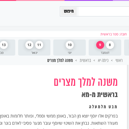
כיתה יב
חובה: ספר בראשית
13
12
11
10
9
8
דצמבר
יוני
ינואר
פבר
ראשי
כיתה יא
בראשית
משנה למלך מצרים
משנה למלך מצרים
בראשית מ-מא
מבט מלמעלה
בפרקים אלו יוסף יוצא מן הבור, באופן ממשי וסמלי, ופותר חלומות באופן
מעורר השתאות. נבחן את השינוי שיוסף עובר מנער פסיבי לאדם בוגר ונ