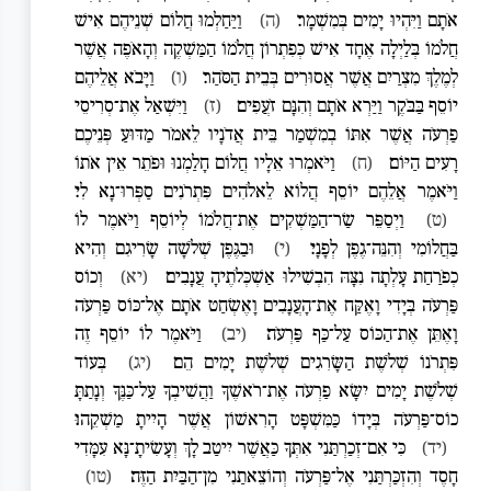
אֹתָם וַיִּהְיוּ יָמִים בְּמִשְׁמָר׃
(ה)
וַיַּחַלְמוּ חֲלוֹם שְׁנֵיהֶם אִישׁ
חֲלֹמוֹ בְּלַיְלָה אֶחָד אִישׁ כְּפִתְרוֹן חֲלֹמוֹ הַמַּשְׁקֶה וְהָאֹפֶה אֲשֶׁר
לְמֶלֶךְ מִצְרַיִם אֲשֶׁר אֲסוּרִים בְּבֵית הַסֹּהַר׃
(ו)
וַיָּבֹא אֲלֵיהֶם
יוֹסֵף בַּבֹּקֶר וַיַּרְא אֹתָם וְהִנָּם זֹעֲפִים׃
(ז)
וַיִּשְׁאַל אֶת־סְרִיסֵי
פַרְעֹה אֲשֶׁר אִתּוֹ בְמִשְׁמַר בֵּית אֲדֹנָיו לֵאמֹר מַדּוּעַ פְּנֵיכֶם
רָעִים הַיּוֹם׃
(ח)
וַיֹּאמְרוּ אֵלָיו חֲלוֹם חָלַמְנוּ וּפֹתֵר אֵין אֹתוֹ
וַיֹּאמֶר אֲלֵהֶם יוֹסֵף הֲלוֹא לֵאלֹהִים פִּתְרֹנִים סַפְּרוּ־נָא לִי׃
(ט)
וַיְסַפֵּר שַׂר־הַמַּשְׁקִים אֶת־חֲלֹמוֹ לְיוֹסֵף וַיֹּאמֶר לוֹ
בַּחֲלוֹמִי וְהִנֵּה־גֶפֶן לְפָנָי׃
(י)
וּבַגֶּפֶן שְׁלֹשָׁה שָׂרִיגִם וְהִיא
כְפֹרַחַת עָלְתָה נִצָּהּ הִבְשִׁילוּ אַשְׁכְּלֹתֶיהָ עֲנָבִים׃
(יא)
וְכוֹס
פַּרְעֹה בְּיָדִי וָאֶקַּח אֶת־הָעֲנָבִים וָאֶשְׂחַט אֹתָם אֶל־כּוֹס פַּרְעֹה
וָאֶתֵּן אֶת־הַכּוֹס עַל־כַּף פַּרְעֹה׃
(יב)
וַיֹּאמֶר לוֹ יוֹסֵף זֶה
פִּתְרֹנוֹ שְׁלֹשֶׁת הַשָּׂרִגִים שְׁלֹשֶׁת יָמִים הֵם׃
(יג)
בְּעוֹד
שְׁלֹשֶׁת יָמִים יִשָּׂא פַרְעֹה אֶת־רֹאשֶׁךָ וַהֲשִׁיבְךָ עַל־כַּנֶּךָ וְנָתַתָּ
כוֹס־פַּרְעֹה בְּיָדוֹ כַּמִּשְׁפָּט הָרִאשׁוֹן אֲשֶׁר הָיִיתָ מַשְׁקֵהוּ׃
(יד)
כִּי אִם־זְכַרְתַּנִי אִתְּךָ כַּאֲשֶׁר יִיטַב לָךְ וְעָשִׂיתָ־נָּא עִמָּדִי
חָסֶד וְהִזְכַּרְתַּנִי אֶל־פַּרְעֹה וְהוֹצֵאתַנִי מִן־הַבַּיִת הַזֶּה׃
(טו)