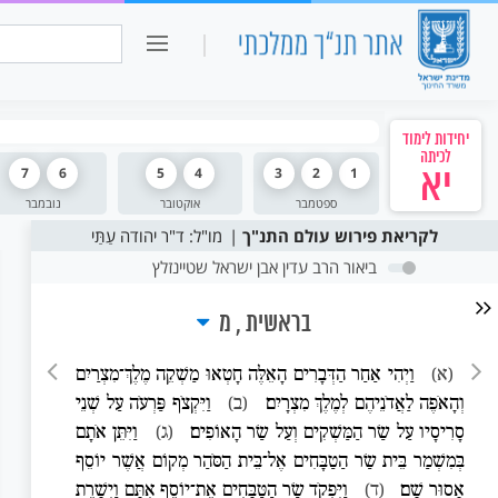
כיתה ו
חיפוש:
יחידות לימוד
לכיתה
יא
1
2
3
4
5
6
7
ספטמבר
אוקטובר
נובמבר
לקריאת פירוש עולם התנ"ך
מו"ל: ד"ר יהודה עַתַּי
ביאור הרב עדין אבן ישראל שטיינזלץ
בראשית
מ
(א)
וַיְהִי אַחַר הַדְּבָרִים הָאֵלֶּה חָטְאוּ מַשְׁקֵה מֶלֶךְ־מִצְרַיִם
וְהָאֹפֶה לַאֲדֹנֵיהֶם לְמֶלֶךְ מִצְרָיִם׃
(ב)
וַיִּקְצֹף פַּרְעֹה עַל שְׁנֵי
סָרִיסָיו עַל שַׂר הַמַּשְׁקִים וְעַל שַׂר הָאוֹפִים׃
(ג)
וַיִּתֵּן אֹתָם
בְּמִשְׁמַר בֵּית שַׂר הַטַבָּחִים אֶל־בֵּית הַסֹּהַר מְקוֹם אֲשֶׁר יוֹסֵף
אָסוּר שָׁם׃
(ד)
וַיִּפְקֹד שַׂר הַטַּבָּחִים אֶת־יוֹסֵף אִתָּם וַיְשָׁרֶת