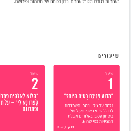
באחריות לגורלו ולגורל אחרים ונדון בכוחם של חלומות ופירושם.
שיעורים
שיעור
שיעור
2
1
"מַדּוּעַ פְּנֵיכֶם רָעִים הַיּוֹם?"
"הֲלוֹא לֵאלֹהִים פִּתְרֹנ
סַפְּרוּ נָא לִי" – על 
נלמד על גילוי יוזמה והשתדלות
ופתרונם
לחולל שינוי באופן פעיל מול
ביטחון פסיבי באלוהים וקבלת
המציאות כפי שהיא.
פרק מ, א-טו