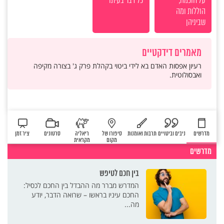
הוללות ומה
שביניהן
מאמרים דידקטיים
רעיון אפסות האדם בא לידי ביטוי בקהלת פרק ג' בצורה מקיפה
ואבסולוטית.
מדרשים
ניבים וביטויים
תרבות ואומנות
סיפורו של
ריאליה
סרטונים
ציר זמן
מקום
מקראית
מדרשים
בין חכם לטיפש
המדרש מברר מה ההבדל בין החכם לכסיל:
החכם עיניו בראשו – שרואה הדבר, יודע
מה...