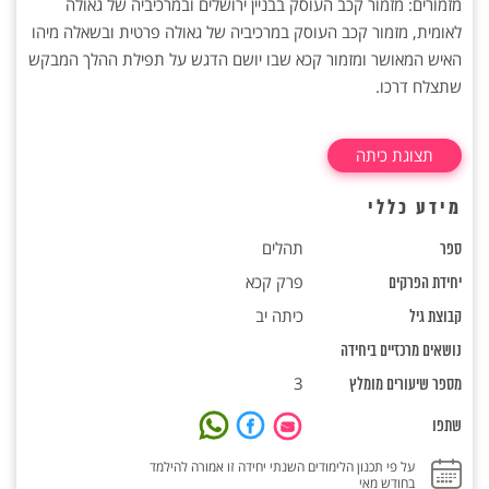
מזמורים: מזמור קכב העוסק בבניין ירושלים ובמרכיביה של גאולה
לאומית, מזמור קכב העוסק במרכיביה של גאולה פרטית ובשאלה מיהו
האיש המאושר ומזמור קכא שבו יושם הדגש על תפילת ההלך המבקש
שתצלח דרכו.
תצוגת כיתה
מידע כללי
תהלים
ספר
פרק קכא
יחידת הפרקים
כיתה יב
קבוצת גיל
נושאים מרכזיים ביחידה
3
מספר שיעורים מומלץ
שתפו
על פי תכנון הלימודים השנתי יחידה זו אמורה להילמד
בחודש מאי