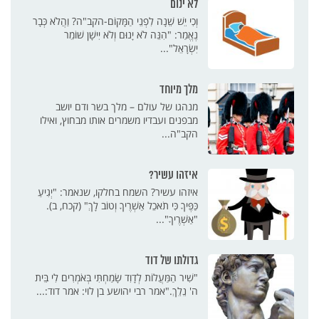
לא ינום
וְכִי יֵשׁ שֵׁנָה לִפְנֵי הַמָּקוֹם-הקב"ה? וַהֲלֹא כְּבָר
נֶאֱמַר: "הִנֵּה לֹא יָנוּם וְלֹא יִישָׁן שׁוֹמֵר
יִשְׂרָאֵל"...
מלך מיוחד
מנהגו של עולם – מלך בשר ודם יושב
מבפנים ועבדיו משמרים אותו מבחוץ, ואילו
הקב"ה...
איזהו עשיר?
איזהו עשיר? השמח בחלקו, שנאמר: "יְגִיעַ
כַּפֶּיךָ כִּי תֹאכֵל אַשְׁרֶיךָ וְטוֹב לָךְ" (קכח, ב).
"אַשְׁרֶיךָ"...
גדולתו של דוד
"שִׁיר הַמַּעֲלוֹת לְדָוִד שָׂמַחְתִּי בְּאֹמְרִים לִי בֵּית
ה' נֵלֵךְ."אמר רבי יהושע בן לוי: אמר דוד:...