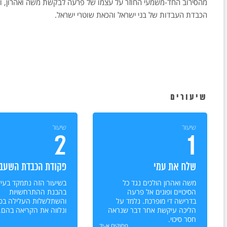
מהסירוב החד-משמעי החוזר על עצמו של פרעה לבקשת משה ואהרון, ו
הכבדת העבדות של בני ישראל והכאת שוטרי ישראל.
שיעורים
שיעור
שיעור
2
1
שלח את עמי
פקודת הכבדת השעבו
משה ואהרון הולכים נגד כל
בשיעור הזה נתמקד בעי
הסיכויים ופונים אל פרעה
בהבנת ההתרחשויות
בדרישה די מופרכת. נלמד על
והשתלשלות העלילה בפ
הליכה עיקשת אחר דבר שנראה
ונלווה את הקריאה בהם.
חסר סיכוי.
פסוקים א-יד