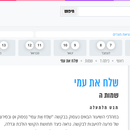
כיתה יב
יציאת מצרים
13
12
11
10
9
8
7
דצמבר
ינואר
פברואר
מ
ראשי
כיתה ד
שמות
שלח את עמי
שלח את עמי
שמות ה
מבט מלמעלה
במהלכי השיעור הבאים נעסוק בבקשה "שַׁלַּח אֶת עַמִּי" (פסוק א) ובסירוב
של פרעה להיענות לבקשה. נראה כיצד תחושת הקושי הולכת וגדלה,