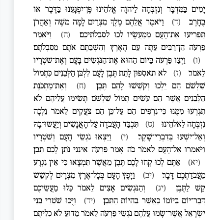
יָמִים בַּמִּדְבָּר וְנִזְבְּחָה לַיהוָה אֱלֹהֵינוּ פֶּן־יִפְגָּעֵנוּ בַּדֶּבֶר אוֹ
בֶחָרֶב׃
(ד)
וַיֹּאמֶר אֲלֵהֶם מֶלֶךְ מִצְרַיִם לָמָּה מֹשֶׁה וְאַהֲרֹן
תַּפְרִיעוּ אֶת־הָעָם מִמַּעֲשָׂיו לְכוּ לְסִבְלֹתֵיכֶם׃
(ה)
וַיֹּאמֶר
פַּרְעֹה הֵן־רַבִּים עַתָּה עַם הָאָרֶץ וְהִשְׁבַּתֶּם אֹתָם מִסִּבְלֹתָם׃
(ו)
וַיְצַו פַּרְעֹה בַּיּוֹם הַהוּא אֶת־הַנֹּגְשִׂים בָּעָם וְאֶת־שֹׁטְרָיו
לֵאמֹר׃
(ז)
לֹא תֹאסִפוּן לָתֵת תֶּבֶן לָעָם לִלְבֹּן הַלְּבֵנִים כִּתְמוֹל
שִׁלְשֹׁם הֵם יֵלְכוּ וְקֹשְׁשׁוּ לָהֶם תֶּבֶן׃
(ח)
וְאֶת־מַתְכֹּנֶת
הַלְּבֵנִים אֲשֶׁר הֵם עֹשִׂים תְּמוֹל שִׁלְשֹׁם תָּשִׂימוּ עֲלֵיהֶם לֹא
תִגְרְעוּ מִמֶּנּוּ כִּי־נִרְפִּים הֵם עַל־כֵּן הֵם צֹעֲקִים לֵאמֹר נֵלְכָה
נִזְבְּחָה לֵאלֹהֵינוּ׃
(ט)
תִּכְבַּד הָעֲבֹדָה עַל־הָאֲנָשִׁים וְיַעֲשׂוּ־בָהּ
וְאַל־יִשְׁעוּ בְּדִבְרֵי־שָׁקֶר׃
(י)
וַיֵּצְאוּ נֹגְשֵׂי הָעָם וְשֹׁטְרָיו
וַיֹּאמְרוּ אֶל־הָעָם לֵאמֹר כֹּה אָמַר פַּרְעֹה אֵינֶנִּי נֹתֵן לָכֶם תֶּבֶן׃
(יא)
אַתֶּם לְכוּ קְחוּ לָכֶם תֶּבֶן מֵאֲשֶׁר תִּמְצָאוּ כִּי אֵין נִגְרָע
מֵעֲבֹדַתְכֶם דָּבָר׃
(יב)
וַיָּפֶץ הָעָם בְּכָל־אֶרֶץ מִצְרָיִם לְקֹשֵׁשׁ
קַשׁ לַתֶּבֶן׃
(יג)
וְהַנֹּגְשִׂים אָצִים לֵאמֹר כַּלּוּ מַעֲשֵׂיכֶם
דְּבַר־יוֹם בְּיוֹמוֹ כַּאֲשֶׁר בִּהְיוֹת הַתֶּבֶן׃
(יד)
וַיֻּכּוּ שֹׁטְרֵי בְּנֵי
יִשְׂרָאֵל אֲשֶׁר־שָׂמוּ עֲלֵהֶם נֹגְשֵׂי פַרְעֹה לֵאמֹר מַדּוּעַ לֹא כִלִּיתֶם