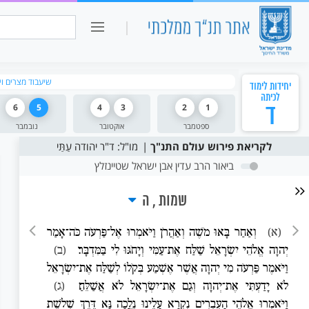
כיתה ו
חיפוש:
שיעבוד מצרים ו
יחידות לימוד
לכיתה
ד
1
2
3
4
5
6
ספטמבר
אוקטובר
נובמבר
לקריאת פירוש עולם התנ"ך
מו"ל: ד"ר יהודה עַתַּי
ביאור הרב עדין אבן ישראל שטיינזלץ
שמות
ה
(א)
וְאַחַר בָּאוּ מֹשֶׁה וְאַהֲרֹן וַיֹּאמְרוּ אֶל־פַּרְעֹה כֹּה־אָמַר
יְהוָה אֱלֹהֵי יִשְׂרָאֵל שַׁלַּח אֶת־עַמִּי וְיָחֹגּוּ לִי בַּמִּדְבָּר׃
(ב)
וַיֹּאמֶר פַּרְעֹה מִי יְהוָה אֲשֶׁר אֶשְׁמַע בְּקֹלוֹ לְשַׁלַּח אֶת־יִשְׂרָאֵל
לֹא יָדַעְתִּי אֶת־יְהוָה וְגַם אֶת־יִשְׂרָאֵל לֹא אֲשַׁלֵּחַ׃
(ג)
וַיֹּאמְרוּ אֱלֹהֵי הָעִבְרִים נִקְרָא עָלֵינוּ נֵלֲכָה נָּא דֶּרֶךְ שְׁלֹשֶׁת