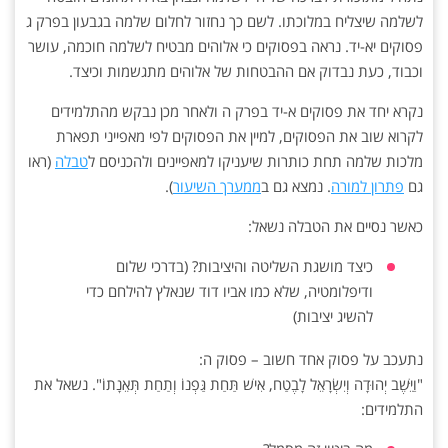
לשלמה שיצליח במלוכתו. לשם כך נחזור לחלום שלמה בגבעון בפרק ג
פסוקים יא-יד. נראה בפסוקים כי אלוהים מבטיח לשלמה חוכמה, עושר
וכבוד, כעת נבדוק אם ההבטחות של אלוהים מתגשמות וכיצד.
נקרא יחד את פסוקים א-יד בפרק ה ולאחר מכן נבקש מהתלמידים
לקרוא שוב את הפסוקים, למיין את הפסוקים לפי מאפייני תפארת
מלכות שלמה תחת כותרות שיעניקו למאפיינים ולהכניסם ל
טבלה
(ראו
גם
פתרון למורה
. נמצא גם ב
ממערך השיעור
).
כאשר נסיים את הטבלה נשאל:
כיצד מושגת השליטה והיציבות? (בדרכי שלום
ודיפלומטיה, שלא כמו אביו דוד שנאלץ להילחם כדי
להשיג יציבות)
נתעכב על פסוק אחד חשוב – פסוק ה:
"וַיֵּשֶׁב יְהוּדָה וְיִשְׂרָאֵל לָבֶטַח, אִישׁ תַּחַת גַּפְנוֹ וְתַחַת תְּאֵנָתוֹ". נשאל את
התלמידים: