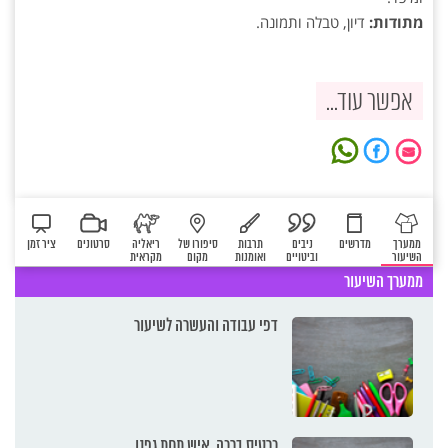
מתודות:
דיון, טבלה ותמונה.
אפשר עוד...
ממערך
מדרשים
ניבים
תרבות
סיפורו של
ריאליה
סרטונים
ציר זמן
השיעור
וביטויים
ואומנות
מקום
מקראית
ממערך השיעור
דפי עבודה והעשרה לשיעור
כרטיס ברכה, איש תחת גפנו