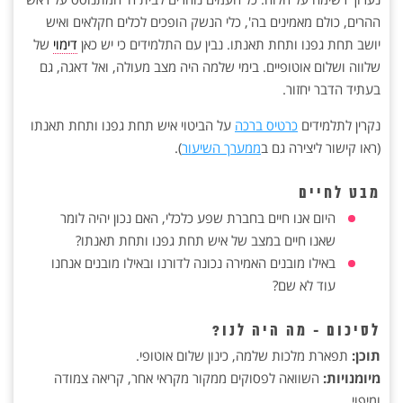
ההרים, כולם מאמינים בה', כלי הנשק הופכים לכלים חקלאים ואיש
יושב תחת גפנו ותחת תאנתו. נבין עם התלמידים כי יש כאן
דימוי
של
שלווה ושלום אוטופיים. בימי שלמה היה מצב מעולה, ואל דאגה, גם
בעתיד הדבר יחזור.
נקרין לתלמידים
כרטיס ברכה
על הביטוי איש תחת גפנו ותחת תאנתו
(ראו קישור ליצירה גם ב
ממערך השיעור
).
מבט לחיים
היום אנו חיים בחברת שפע כלכלי, האם נכון יהיה לומר
שאנו חיים במצב של איש תחת גפנו ותחת תאנתו?
באילו מובנים האמירה נכונה לדורנו ובאילו מובנים אנחנו
עוד לא שם?
לסיכום - מה היה לנו?
תוכן:
תפארת מלכות שלמה, כינון שלום אוטופי.
מיומנויות:
השוואה לפסוקים ממקור מקראי אחר, קריאה צמודה
ומיפוי.