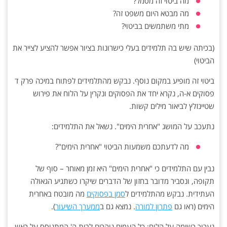
מה ביטוי זה מסמל?
מה מבטא היום משפט זה?
מתי משתמשים בביטוי?
(בכיתה שיש בה תלמידים בעלי כישרונות בציור אפשר להציע לצייר את
הביטוי)
ביטוי זה מופיע במקום נוסף. נבקש מהתלמידים לפתוח במיכה פרק ד
פסוקים א-ה, נקרא יחד את הפסוקים ונקרין על הלוח את פירוש
שטיינזלץ לביאור מילים קשות.
נתעכב על המושג "אחרית הימים". נשאל את התלמידים:
מה לדעתכם משמעות הביטוי "אחרית הימים"?
נבין עם התלמידים כי "אחרית הימים" היא זמן מאוחר – סוף של
תקופה, ונסביר מדובר בחזון של הדברים שיקרו כשתגיע הגאולה
העתידית. נבקש מהתלמידים ל
סמן בפסוקים
מה מובטח באחרית
הימים (ראו גם
פתרון למורה
. נמצא גם ב
ממערך השיעור
).
נערוך רשימה על הלוח: כל העמים נוהרים לבית ה' המתנוסס על ראש