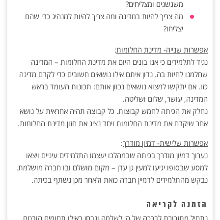
משגשגים ומצליחים?
מה צריך להיות במדינה ומה צריך להיות למנהיג כדי שהם
יצליחו?
אפשרות שנייה- מדינת החלומות
:
נגיד לתלמידים כי אנו בונים היום את מדינת החלומות – המדינה
שחלמנו לחיות בה. נדון איתם אילו נושאים חשובים כדי לקדם מדינה
כזו. אם יתקשו למצוא נושאים נכוון אותם: תכונות העומד בראש
המדינה, עושר, שלום ושליטה.
נחלק את הכיתה לחמש קבוצות. כל קבוצה תהיה אחראית על נושא
אחר שיקדם את מדינת החלומות ויחד נציג את חזון מדינת החלומות.
אפשרות שלישית- דמיון מודרך
:
נערוך דמיון מודרך בכיתה שבמהלכו יעצמו התלמידים עיניים ויצאו
למסע שבסופו יגיעו למעין גן עדן – מקום מושלם ובו חברה מושלמת.
נבקש מהתלמידים לדמיין חברה כזאת ולאחר מכן נשתף בכיתה.
הזמנה לקריאה
נתחיל מתזכורת לברכה של ה' לשלמה ונבחן באילו תחומים הובטח