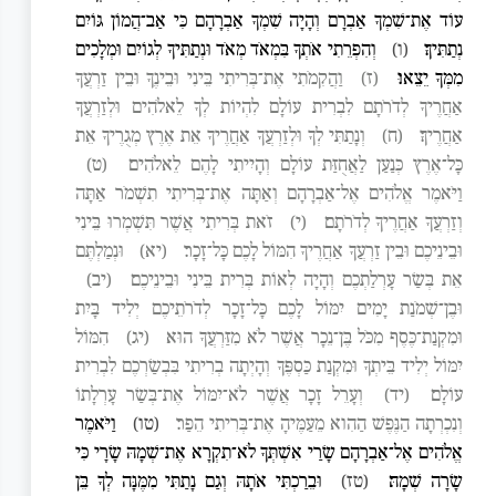
עוֹד אֶת־שִׁמְךָ אַבְרָם וְהָיָה שִׁמְךָ אַבְרָהָם כִּי אַב־הֲמוֹן גּוֹיִם
נְתַתִּיךָ׃
(ו)
וְהִפְרֵתִי אֹתְךָ בִּמְאֹד מְאֹד וּנְתַתִּיךָ לְגוֹיִם וּמְלָכִים
מִמְּךָ יֵצֵאוּ׃
(ז)
וַהֲקִמֹתִי אֶת־בְּרִיתִי בֵּינִי וּבֵינֶךָ וּבֵין זַרְעֲךָ
אַחֲרֶיךָ לְדֹרֹתָם לִבְרִית עוֹלָם לִהְיוֹת לְךָ לֵאלֹהִים וּלְזַרְעֲךָ
אַחֲרֶיךָ׃
(ח)
וְנָתַתִּי לְךָ וּלְזַרְעֲךָ אַחֲרֶיךָ אֵת אֶרֶץ מְגֻרֶיךָ אֵת
כָּל־אֶרֶץ כְּנַעַן לַאֲחֻזַּת עוֹלָם וְהָיִיתִי לָהֶם לֵאלֹהִים׃
(ט)
וַיֹּאמֶר אֱלֹהִים אֶל־אַבְרָהָם וְאַתָּה אֶת־בְּרִיתִי תִשְׁמֹר אַתָּה
וְזַרְעֲךָ אַחֲרֶיךָ לְדֹרֹתָם׃
(י)
זֹאת בְּרִיתִי אֲשֶׁר תִּשְׁמְרוּ בֵּינִי
וּבֵינֵיכֶם וּבֵין זַרְעֲךָ אַחֲרֶיךָ הִמּוֹל לָכֶם כָּל־זָכָר׃
(יא)
וּנְמַלְתֶּם
אֵת בְּשַׂר עָרְלַתְכֶם וְהָיָה לְאוֹת בְּרִית בֵּינִי וּבֵינֵיכֶם׃
(יב)
וּבֶן־שְׁמֹנַת יָמִים יִמּוֹל לָכֶם כָּל־זָכָר לְדֹרֹתֵיכֶם יְלִיד בָּיִת
וּמִקְנַת־כֶּסֶף מִכֹּל בֶּן־נֵכָר אֲשֶׁר לֹא מִזַּרְעֲךָ הוּא׃
(יג)
הִמּוֹל
יִמּוֹל יְלִיד בֵּיתְךָ וּמִקְנַת כַּסְפֶּךָ וְהָיְתָה בְרִיתִי בִּבְשַׂרְכֶם לִבְרִית
עוֹלָם׃
(יד)
וְעָרֵל זָכָר אֲשֶׁר לֹא־יִמּוֹל אֶת־בְּשַׂר עָרְלָתוֹ
וְנִכְרְתָה הַנֶּפֶשׁ הַהִוא מֵעַמֶּיהָ אֶת־בְּרִיתִי הֵפַר׃
(טו)
וַיֹּאמֶר
אֱלֹהִים אֶל־אַבְרָהָם שָׂרַי אִשְׁתְּךָ לֹא־תִקְרָא אֶת־שְׁמָהּ שָׂרָי כִּי
שָׂרָה שְׁמָהּ׃
(טז)
וּבֵרַכְתִּי אֹתָהּ וְגַם נָתַתִּי מִמֶּנָּה לְךָ בֵּן