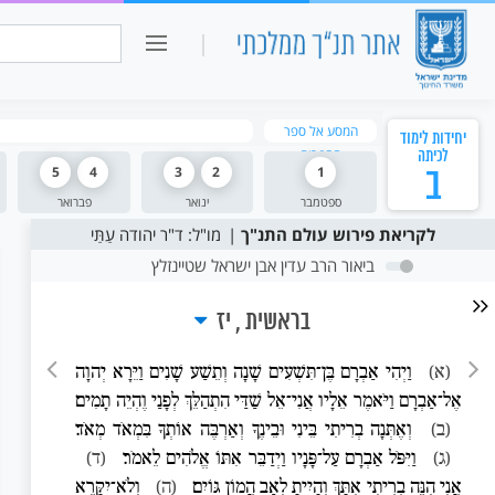
כיתה ו
חיפוש:
המסע אל ספר
יחידות לימוד
הספרים
לכיתה
ב
1
2
3
4
5
ספטמבר
ינואר
פברואר
לקריאת פירוש עולם התנ"ך
מו"ל: ד"ר יהודה עַתַּי
ביאור הרב עדין אבן ישראל שטיינזלץ
בראשית
יז
(א)
וַיְהִי אַבְרָם בֶּן־תִּשְׁעִים שָׁנָה וְתֵשַׁע שָׁנִים וַיֵּרָא יְהוָה
אֶל־אַבְרָם וַיֹּאמֶר אֵלָיו אֲנִי־אֵל שַׁדַּי הִתְהַלֵּךְ לְפָנַי וֶהְיֵה תָמִים׃
(ב)
וְאֶתְּנָה בְרִיתִי בֵּינִי וּבֵינֶךָ וְאַרְבֶּה אוֹתְךָ בִּמְאֹד מְאֹד׃
(ג)
וַיִּפֹּל אַבְרָם עַל־פָּנָיו וַיְדַבֵּר אִתּוֹ אֱלֹהִים לֵאמֹר׃
(ד)
אֲנִי הִנֵּה בְרִיתִי אִתָּךְ וְהָיִיתָ לְאַב הֲמוֹן גּוֹיִם׃
(ה)
וְלֹא־יִקָּרֵא