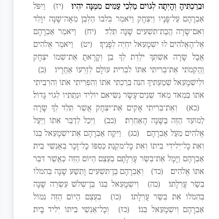
וּבֵרַכְתִּיהָ וְהָיְתָה לְגוֹיִם מַלְכֵי עַמִּים מִמֶּנָּה יִהְיוּ׃
(יז)
וַיִּפֹּל
אַבְרָהָם עַל־פָּנָיו וַיִּצְחָק וַיֹּאמֶר בְּלִבּוֹ הַלְּבֶן מֵאָה־שָׁנָה יִוָּלֵד
וְאִם־שָׂרָה הֲבַת־תִּשְׁעִים שָׁנָה תֵּלֵד׃
(יח)
וַיֹּאמֶר אַבְרָהָם
אֶל־הָאֱלֹהִים לוּ יִשְׁמָעֵאל יִחְיֶה לְפָנֶיךָ׃
(יט)
וַיֹּאמֶר אֱלֹהִים
אֲבָל שָׂרָה אִשְׁתְּךָ יֹלֶדֶת לְךָ בֵּן וְקָרָאתָ אֶת־שְׁמוֹ יִצְחָק
וַהֲקִמֹתִי אֶת־בְּרִיתִי אִתּוֹ לִבְרִית עוֹלָם לְזַרְעוֹ אַחֲרָיו׃
(כ)
וּלְיִשְׁמָעֵאל שְׁמַעְתִּיךָ הִנֵּה בֵּרַכְתִּי אֹתוֹ וְהִפְרֵיתִי אֹתוֹ וְהִרְבֵּיתִי
אֹתוֹ בִּמְאֹד מְאֹד שְׁנֵים־עָשָׂר נְשִׂיאִם יוֹלִיד וּנְתַתִּיו לְגוֹי גָּדוֹל׃
(כא)
וְאֶת־בְּרִיתִי אָקִים אֶת־יִצְחָק אֲשֶׁר תֵּלֵד לְךָ שָׂרָה
לַמּוֹעֵד הַזֶּה בַּשָּׁנָה הָאַחֶרֶת׃
(כב)
וַיְכַל לְדַבֵּר אִתּוֹ וַיַּעַל
אֱלֹהִים מֵעַל אַבְרָהָם׃
(כג)
וַיִּקַּח אַבְרָהָם אֶת־יִשְׁמָעֵאל בְּנוֹ
וְאֵת כָּל־יְלִידֵי בֵיתוֹ וְאֵת כָּל־מִקְנַת כַּסְפּוֹ כָּל־זָכָר בְּאַנְשֵׁי בֵּית
אַבְרָהָם וַיָּמָל אֶת־בְּשַׂר עָרְלָתָם בְּעֶצֶם הַיּוֹם הַזֶּה כַּאֲשֶׁר דִּבֶּר
אִתּוֹ אֱלֹהִים׃
(כד)
וְאַבְרָהָם בֶּן־תִּשְׁעִים וָתֵשַׁע שָׁנָה בְּהִמֹּלוֹ
בְּשַׂר עָרְלָתוֹ׃
(כה)
וְיִשְׁמָעֵאל בְּנוֹ בֶּן־שְׁלֹשׁ עֶשְׂרֵה שָׁנָה
בְּהִמֹּלוֹ אֵת בְּשַׂר עָרְלָתוֹ׃
(כו)
בְּעֶצֶם הַיּוֹם הַזֶּה נִמּוֹל
אַבְרָהָם וְיִשְׁמָעֵאל בְּנוֹ׃
(כז)
וְכָל־אַנְשֵׁי בֵיתוֹ יְלִיד בָּיִת