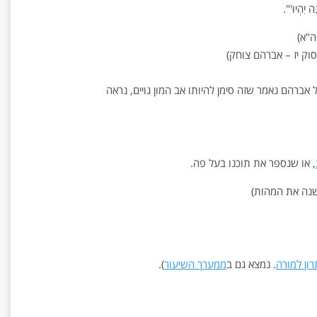
ָה יִהְיוּ'".
ה"א)
וק יז – אברהם צוחק)
רהם נאמר שזה סימן להיותו אב המון גויים, נראה
, או שנספר את תוכנו בעל פה.
ה את המהות)
ון למורה
. נמצא גם ב
ממערך השיעור
).