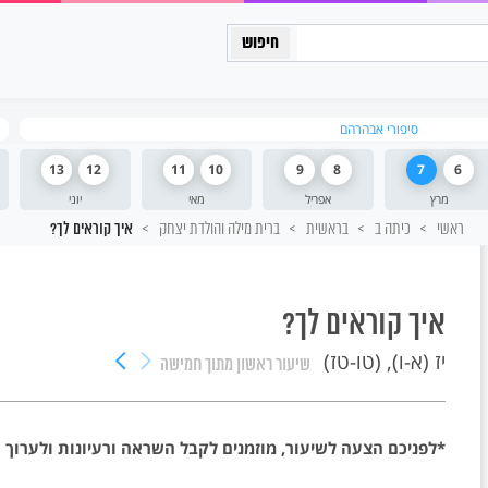
כיתה יב
סיפורי אבהרהם
13
12
11
10
9
8
7
6
מרץ
אפריל
מאי
יוני
ראשי
כיתה ב
בראשית
ברית מילה והולדת יצחק
איך קוראים לך?
איך קוראים לך?
יז (א-ו), (טו-טז)
שיעור ראשון
מתוך חמישה
*לפניכם הצעה לשיעור, מוזמנים לקבל השראה ורעיונות ולערוך