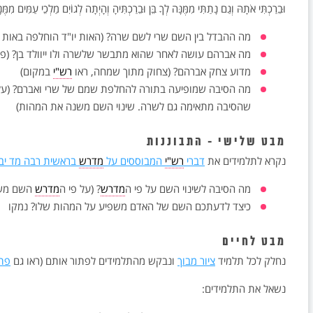
וּבֵרַכְתִּי אֹתָהּ וְגַם נָתַתִּי מִמֶּנָּה לְךָ בֵּן וּבֵרַכְתִּיהָ וְהָיְתָה לְגוֹיִם מַלְכֵי עַמִּים מִמֶּנּ
מה ההבדל בין השם שרי לשם שרה? (האות יו"ד הוחלפה באות 
מה אברהם עושה לאחר שהוא מתבשר שלשרה ולו ייוולד בן? (פס
מדוע צחק אברהם? (צחוק מתוך שמחה, ראו
רש"י
במקום)
מה הסיבה שמופיעה בתורה להחלפת שמם של שרי ואברם? (על אב
שהסיבה מתאימה גם לשרה. שינוי השם משנה את המהות)
מבט שלישי - התבוננות
נקרא לתלמידים את
דברי
רש"י
המבוססים על
מדרש
בראשית רבה מד יב
מה הסיבה לשינוי השם על פי ה
מדרש
? (על פי ה
מדרש
השם משנ
כיצד לדעתכם השם של האדם משפיע על המהות שלו? נמקו
מבט לחיים
נחלק לכל תלמיד
ציור מבוך
ונבקש מהתלמידים לפתור אותם (ראו גם
פתר
נשאל את התלמידים: