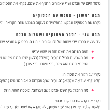
נלמד היום על אברם ושרי שאלוהים החליף את שמם, נקרא את הפסוקים
מבט ראשון - מפגש עם הפסוקים
נקרא את הפסוקים ונבקש מהתלמידים לעקוב באצבע אחרי הקריאה, ולע
מבט שני - הסבר הפסוקים ושאלות הבנה
עד עכשיו הכרנו שני שמות של ה': אלוהים וי-ה-ו-ה, בפסוק א מופיע שם נ
האם ראיתם את השם הזה או שמע עליו?
מה משמעות המילים "וֶהְיֵה תָמִים"? (בלשון ימינו תמים פירושו נ
המקרא תמים הוא שלם, בלי חיסרון ובלי עודף)
נקרין על הלוח את פסוק ה:
"וְלֹא יִקָּרֵא עוֹד אֶת שִׁמְךָ אַבְרָם, וְהָיָה שִׁמְךָ אַבְרָהָם כִּי אַב הֲמוֹן גּוֹיִם נְתַתִּיךָ
מה ההבדל בין השם אברם לשם אברהם? (נוספה האות ה"א)
נקרין או נקרא את פסוקים טו-טז:
"וַיֹּאמֶר אֱלֹהִים אֶל אַבְרָהָם: 'שָׂרַי אִשְׁתְּךָ, לֹא תִקְרָא אֶת שְׁמָהּ שָׂרָי כִּי שָׂרָה שׁ