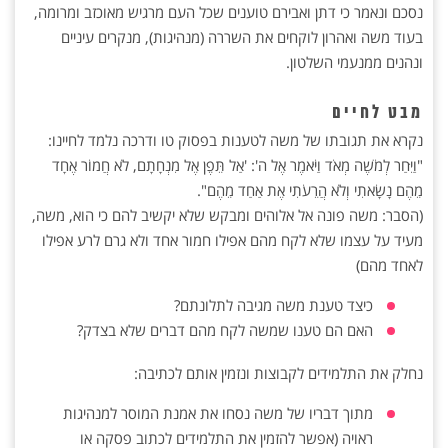
נסכם ונאמר כי דתן ואבירם טוענים שכל העם מרגיש מאוכזב ומרומה,
בעוד משה ואהרון לוקחים את השררה (מנהיגות), מנקרים עיניים
ונהנים ממנעמי השלטון.
מבט לחיים
נקרא את תגובתו של משה לטענות בפסוק טו ודרכה נלמד לחיינו:
"וַיִּחַר לְמֹשֶׁה מְאֹד וַיֹּאמֶר אֶל ה': 'אַל תֵּפֶן אֶל מִנְחָתָם, לֹא חֲמוֹר אֶחָד
מֵהֶם נָשָׂאתִי וְלֹא הֲרֵעֹתִי אֶת אַחַד מֵהֶם".
(הסבר: משה פונה אל אלוהים ומבקש שלא יקשיב להם כי הוא, משה,
מעיד על עצמו שלא לקח מהם אפילו חמור אחד ולא גרם לרע אפילו
לאחד מהם)
כיצד טענת משה מגיבה לתלונתם?
האם הם טענו שמשה לקח מהם דברים שלא בצדק?
נחלק את התלמידים לקבוצות ונזמין אותם לכתיבה:
מתוך דבריו של משה נסחו את אמנת המוסר למנהיגות
ראויה (אפשר להזמין את התלמידים לכתוב פסקה או