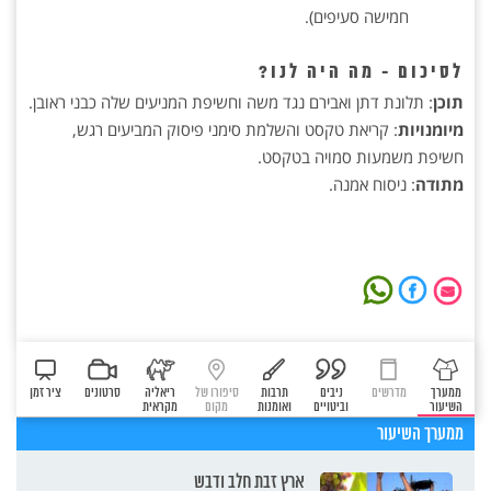
חמישה סעיפים).
לסיכום - מה היה לנו?
תוכן
: תלונת דתן ואבירם נגד משה וחשיפת המניעים שלה כבני ראובן.
מיומנויות
: קריאת טקסט והשלמת סימני פיסוק המביעים רגש,
חשיפת משמעות סמויה בטקסט.
מתודה
: ניסוח אמנה.
ממערך
מדרשים
ניבים
תרבות
סיפורו של
ריאליה
סרטונים
ציר זמן
השיעור
וביטויים
ואומנות
מקום
מקראית
ממערך השיעור
ארץ זבת חלב ודבש