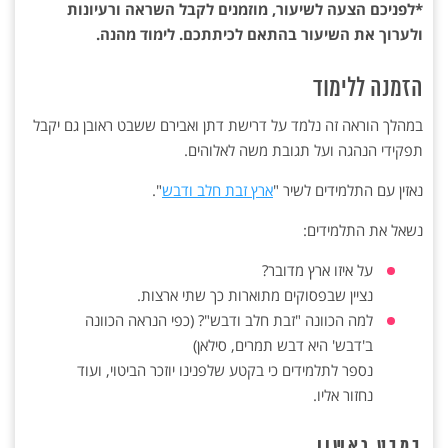
*לפניכם הצעה לשיעור, מוזמנים לקבל השראה ורעיונות
ולערוך את השיעור בהתאם לכיתתכם. לימוד מהנה.
הזמנה ללימוד
במהלך הוראה זה נלמד על דרישת דתן ואבירם ששבט ראובן גם יקבל
תפקידי הנהגה ועל תגובת משה לאלוהים.
נאזין עם התלמידים לשיר "
ארץ זבת חלב ודבש
".
נשאל את התלמידים:
על איזו ארץ מדובר?
נציין שבפסוקים מתוארות כך שתי ארצות.
למה הכוונה "זבת חלב ודבש"? (כפי הנראה הכוונה
ב'דבש' היא דבש תמרים, סילאן)
נספר לתלמידים כי בקטע שלפנינו יוזכר הביטוי, ועוד
נחזור אליו.
במבט ראשון