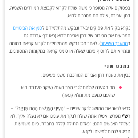
בפסוקים אלה מסופר כי משה שולח לקרוא לקבוצת המורדים השנייה,
דתן ואבירם, אולם הם מסרבים לבוא.
נקרא בקול את פסוקים יב-יד ונבקש מהתלמידים ל
סמן את הביטויים
המביעים את הסירוב של דתן ואבירם לבוא (ראו דף עבודה גם
ב
ממערך השיעור
). לאחר מכן נבקש מהתלמידים לקרוא קריאה דמומה
ונזמין אותם להוסיף סימני שאלה או סימני קריאה במקומות המסומנים.
במבט שני
נבין את טענת דתן ואבירם המורכבת משני סעיפים.
מה הטענה שלהם לגבי מצב העם? (עיקר טענתם היא
שהעם כמעט מת ומלא קנאה)
כדאי לבאר את המושג לנקר עיניים – "הַעֵינֵי הָאֲנָשִׁים הָהֵם תְּנַקֵּר?" –
רש"י
מפרש: אפילו אתה שולח לנקר את עינינו אם לא נעלה אליך, לא
נעלה" האנשים ההם: "כאדם התולה קללה בחברו". כיום משמעות
הביטוי לגרום למישהו לקנא.