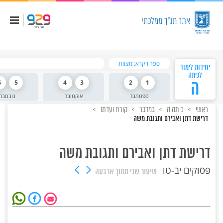
ספר ויקרא: מצוות
יחידות לימוד
לכיתה
ה
1
2
3
4
5
6
ספטמבר
אוקטובר
נובמבר
ראשי
כיתה ה
במדבר
קורח ועדתו
דרישת דתן ואבירם ותגובת משה
דרישת דתן ואבירם ותגובת משה
פסוקים יב-טו
שיעור שני
מתוך ארבעה