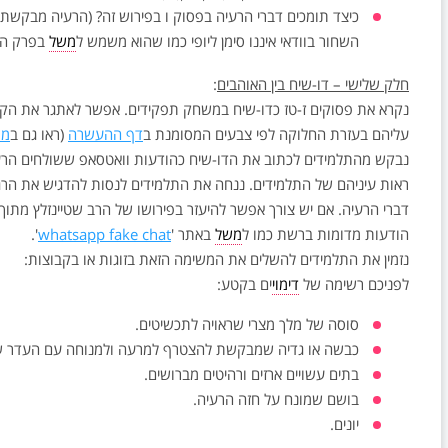
כיצד תומכים דברי הרעיה בפסוק ו בפירוש זה? (הרעיה מבקשת
השחור בוודאי איננו סימן ליופי כמו שהוא משמש ל
משל
בפרק ה פסוק
חלק שלישי – דו-שיח בין האוהבים
:
נקרא את פסוקים ז-טז כדו-שיח במשחק תפקידים. אפשר לאתגר את הקו
עליהם בעזרת החלוקה לפי צבעים המסומנת ב
דף ההעשרה
(ראו גם ב
ממ
נבקש מהתלמידים לכתוב את הדו-שיח כהודעות וואטסאפ ששולחים הרעיה 
ראות עיניהם של התלמידים. ננחה את התלמידים לנסות להדגיש את הרגשו
דברי הרעיה. אם יש צורך אפשר להיעזר בפירושו של הרב שטיינזלץ מת
הודעות מדומות ברשת כמו ל
משל
באתר '
whatsapp fake chat
'.
נזמין את התלמידים להשלים את המשימה הזאת בזוגות או בקבוצות:
לפניכם רשימה של
דימוי
ים בקטע:
סוסה של מלך מצרי שראויה לתכשיטים.
כבשה או גדיה שמבקשת להצטרף למרעה ולמנוחה עם העדר של
בתים עשויים ארזים ורהיטים מברושים.
בושם שמונח על חזה הרעיה.
יונים.