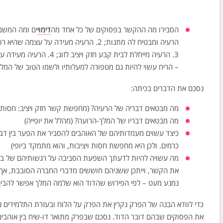
הסבירו מה ההקשר בפסוקים של כל אחד מה
דימוי
הרעיה ומבטיח לה מתנות; 2. הרעיה מעידה ע
3. הרעיה מייחלת לבית קבע ח
– הריח עשוי להיות גם מטפורה למעלותיו ולשמו הטוב של המלך; 5. המלך מהלל את יפי עיניה של הרע
נסכם את הדברים בכיתה:
מה מבטאים דבריה של הרעיה? (מחפשת קשר חזק ויציב: חסות, 
מה מבטאים דבריו של המלך-הרועה? (מהלל את יופייה)
כיצד עשוים מעמדותיהם של האוהבים להסביר את הפער בין דבר
כרמים. ולכן היא מחפשת חסות ויציבות, והוא מתמקד ביופי)
מה עשויה להיות לדעתך השפעת הסביבה על רגשותיהם של בני הז
את הקשר, וייתכן ששניהם חוששים מדברי החברה הסובבת, אך מ
נמנע מעט – לפי הפירוש שהדוד הוא שלמה המלך אפשר להבין
כדי לוודא הבנה של הפרק נקרין את הפרק על הלוח ובעזרת התלמידים
את הפסוקים שבהם דובר הדוד. נסכם שבפרק מתואר דו-שיח בין אוהבים ה