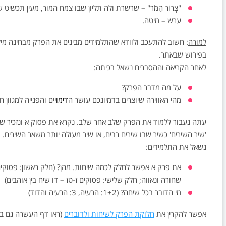
"צְרוֹר הַמֹּר" – שרשרת ולה תליון שבו צמח המור, מעין תכשי
ערש – מיטה.
למורה
: חשוב להתעכב ולוודא שהתלמידים מבינים את הפרק מבחינה מיל
בפירוש שבאתר.
לאחר הקריאה וההסברים נשאל בכיתה:
על מה מדבר הפרק?
מהי האווירה שיוצרים בדמיונכם עושר ה
דימוי
ים והפנייה למגוון 
עתה נעבור ללמוד את הפרק שלב אחר שלב. נקרא את פסוק א ונזכיר שכ
'שיר השירים' כשיר שבו שירים רבים, או שיר מעולה יותר משאר השירים.
נשאל את התלמידים:
את פרק א אפשר לחלק לכמה שיחות. מהן? (חלק ראשון: פסוקים 
שחורה ונאווה; חלק שלישי: פסוקים ז-טז – דו שיח בין אוהבים)
מי הדובר בכל שיחה? (1+2: הרעיה, 3: הרעיה והדוד)
אפשר להקרין את
חלוקת הפרק לשיחות ולדוברים
(ראו דף העשרה גם ב