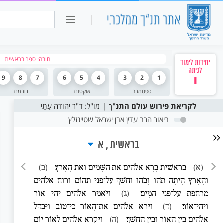
כיתה ו
חיפוש:
חובה: ספר בראשית
יחידות לימוד
לכיתה
י
1
2
3
4
5
6
7
8
9
ספטמבר
אוקטובר
נובמבר
לקריאת פירוש עולם התנ"ך
מו"ל: ד"ר יהודה עַתַּי
ביאור הרב עדין אבן ישראל שטיינזלץ
בראשית
א
(א)
בְּרֵאשִׁית בָּרָא אֱלֹהִים אֵת הַשָּׁמַיִם וְאֵת הָאָרֶץ׃
(ב)
וְהָאָרֶץ הָיְתָה תֹהוּ וָבֹהוּ וְחֹשֶׁךְ עַל־פְּנֵי תְהוֹם וְרוּחַ אֱלֹהִים
מְרַחֶפֶת עַל־פְּנֵי הַמָּיִם׃
(ג)
וַיֹּאמֶר אֱלֹהִים יְהִי אוֹר
וַיְהִי־אוֹר׃
(ד)
וַיַּרְא אֱלֹהִים אֶת־הָאוֹר כִּי־טוֹב וַיַּבְדֵּל
אֱלֹהִים בֵּין הָאוֹר וּבֵין הַחֹשֶׁךְ׃
(ה)
וַיִּקְרָא אֱלֹהִים לָאוֹר יוֹם