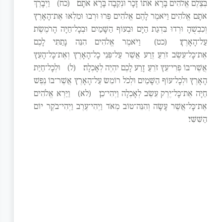
בְּצֶלֶם אֱלֹהִים בָּרָא אֹתוֹ זָכָר וּנְקֵבָה בָּרָא אֹתָם׃
(כח)
וַיְבָרֶךְ
אֹתָם אֱלֹהִים וַיֹּאמֶר לָהֶם אֱלֹהִים פְּרוּ וּרְבוּ וּמִלְאוּ אֶת־הָאָרֶץ
וְכִבְשֻׁהָ וּרְדוּ בִּדְגַת הַיָּם וּבְעוֹף הַשָּׁמַיִם וּבְכָל־חַיָּה הָרֹמֶשֶׂת
עַל־הָאָרֶץ׃
(כט)
וַיֹּאמֶר אֱלֹהִים הִנֵּה נָתַתִּי לָכֶם
אֶת־כָּל־עֵשֶׂב זֹרֵעַ זֶרַע אֲשֶׁר עַל־פְּנֵי כָל־הָאָרֶץ וְאֶת־כָּל־הָעֵץ
אֲשֶׁר־בּוֹ פְרִי־עֵץ זֹרֵעַ זָרַע לָכֶם יִהְיֶה לְאָכְלָה׃
(ל)
וּלְכָל־חַיַּת
הָאָרֶץ וּלְכָל־עוֹף הַשָּׁמַיִם וּלְכֹל רוֹמֵשׂ עַל־הָאָרֶץ אֲשֶׁר־בּוֹ נֶפֶשׁ
חַיָּה אֶת־כָּל־יֶרֶק עֵשֶׂב לְאָכְלָה וַיְהִי־כֵן׃
(לא)
וַיַּרְא אֱלֹהִים
אֶת־כָּל־אֲשֶׁר עָשָׂה וְהִנֵּה־טוֹב מְאֹד וַיְהִי־עֶרֶב וַיְהִי־בֹקֶר יוֹם
הַשִּׁשִּׁי׃