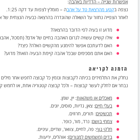
אפשרות שנייה – הדדיות באהבה
:
נצפה ב
קטע מהרצאת טד על אהב
ה – מומלץ לצפות עד דקה 1:25.
לאחר הצפייה נחזור על השאלה שהוגדרה בהרצאה כבעיה הנצחית של אה
מדוע זו בעיה לפי הדובר בהרצאה?
אילו קשיים עשויה לגרום האהבה בחיים של אדם? (תסכול, אהבה נ
האם לדעתכם אפשר להימנע מהקשיים האלה? כיצד?
האם אתם מסכימים שבכל אהבה קיימת הבעיה הזאת? מדוע?
הזמנה לקריאה
נחלק את התלמידים בכיתה לקבוצות ונזמין כל קבוצה לחפש אחר מילים
נבחר אם לחלק לעשר קבוצות – ולכל קבוצה קטגוריה אחת, או לחמש קבו
מאכלים או משקאות
: יין, שמן.
בעלי חיים
: צאן, גדיות, סוסים, יונים.
תכשיטים
: תורים, חרוזים.
צמחי בושם
: נרד, מור, כופר.
חלקי גוף
: פה, לחיים, צוואר, שדיים, עיניים.
בדים (משמשים למגורים)
: אוהלים, יריעות.