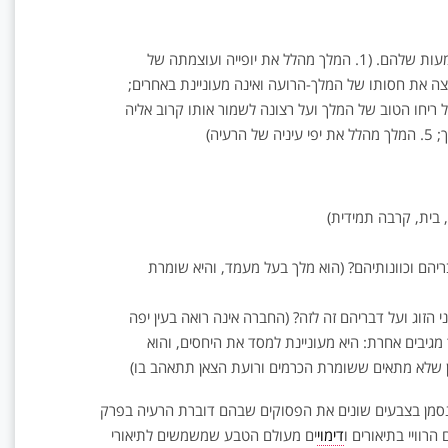
ים ומה המשמעות שלהם. (1. המלך מהלל את יופייה ועוצמתה של
ל עצמה שהיא רוצה את חסותו של המלך-הרועה ואינה מעוניינת באחרים;
זק ויציב לזוג; 4. הרעיה מעידה על ריחו הטוב של המלך ועל רצונה לשמור אותו קרוב אליה
יה)
בית, קרבה תמידית)
יהם וכוונותיהם? (הוא מלך בעל מעמד, והיא שומרת
וג ועל דבריהם זה לזה? (החברה אינה רואה בעין יפה
גיבים אחרת: היא מעוניינת למסד את היחסים, והוא
 שלא מתאים ששומרת הכרמים ורועת הצאן תתאהב בו)
 נסמן בצבעים שונים את הפסוקים שבהם דוברת הרעיה בפרק
רוויי בתיאורים ו
דימוי
ים מעולם הטבע שמשמשים לתיאורי