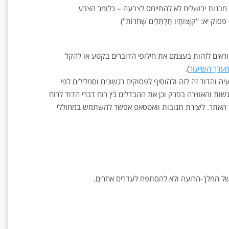
 מבנות ירושלים לא להתייחס לצבעה – כלומר הצבע
 יא: "קְוֻצּוֹתָיו תַּלְתַּלִּים שְׁחֹרוֹת")
ראים לזהות בעצמם את חילופי הדוברים בקטע או להקל
ערך השיעור
).
והדוד זה לזה ולהוסיף לפסוקים רגשונים וסמלילים לפי
ת והאווירה בפרק וכן את ההבדלים בין רוח דברי הדוד לרוח
וך האתר. ליצירת תגובות וואטסאפ אפשר להשתמש במחוללי
 המלך-הרועה ולא להסתפח לעדרים אחרים.