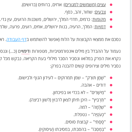
עצים (משמשים למגורים)
: ארזים, ברותים (ברושים).
צבעים
: שחור, זהב, כסף.
מקומות
: כרמים, חדרי המלך, ירושלים, משכנות הרועים, עין גדי.
דמויות
: המלך, הרעיה, בנות ירושלים, אחים, רועים, פרעה, שלמ
נסכם את ממצאי הקבוצות על הלוח (אפשר להשתמש ב
דף העבודה
. רא
נעמוד על ההבדל בין מילים אינפורמטיביות, מטפורות ו
דימוי
ים (כ…) וננס
נקרא את הפרק במלואו ונסביר הסבר מילולי בעת הקריאה. נבקש מכל ק
נסביר מילים וצירופים קשים להבנה בפרק:
"שֶׁמֶן תּוּרַק" – שמן תמרוקים – לעידון הגוף ולבישום.
דודים – אהבה.
"מֵישָׁרִים" – לא בכדי או בפיכחון.
"תַּרְבִּיץ" – היכן תיתן לצאן לרבוץ (לשון רביצה).
"שַׁלָּמָה" – למה.
"כְּעֹטְיָה" – נטפלת.
"סֻסָתִי" – קבוצת סוסים.
"בִּמְסִבּוֹ" – בהסבתו, במסיבתו (עיסוקיו).