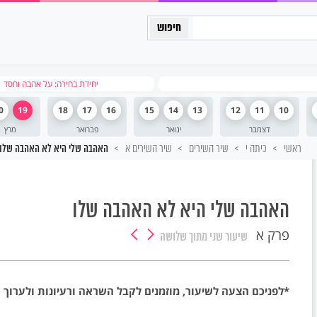
כיתה יב
יחידת בחירה: על אהבה וחסד
0
19
18
17
16
15
14
13
12
11
10
דצמבר
ינואר
פברואר
מרץ
ראשי
כיתה י
שיר השירים
שיר השירים א
האהבה שלי היא לא האהבה שלו
האהבה שלי היא לא האהבה שלו
פרק א
שיעור שני
מתוך שלושה
*לפניכם הצעה לשיעור, מוזמנים לקבל השראה ורעיונות ולערוך