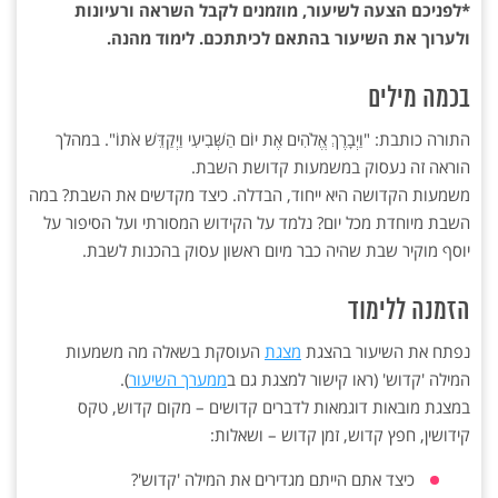
*לפניכם הצעה לשיעור, מוזמנים לקבל השראה ורעיונות
ולערוך את השיעור בהתאם לכיתתכם. לימוד מהנה.
בכמה מילים
התורה כותבת: "וַיְבָרֶךְ אֱלֹהִים אֶת יוֹם הַשְּׁבִיעִי וַיְקַדֵּשׁ אֹתוֹ". במהלך
הוראה זה נעסוק במשמעות קדושת השבת.
משמעות הקדושה היא ייחוד, הבדלה. כיצד מקדשים את השבת? במה
השבת מיוחדת מכל יום? נלמד על הקידוש המסורתי ועל הסיפור על
יוסף מוקיר שבת שהיה כבר מיום ראשון עסוק בהכנות לשבת.
הזמנה ללימוד
נפתח את השיעור בהצגת
מצגת
העוסקת בשאלה מה משמעות
המילה 'קדוש' (ראו קישור למצגת גם ב
ממערך השיעור
).
במצגת מובאות דוגמאות לדברים קדושים – מקום קדוש, טקס
קידושין, חפץ קדוש, זמן קדוש – ושאלות:
כיצד אתם הייתם מגדירים את המילה 'קדוש'?