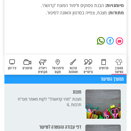
מיומנויות:
הבנת פסוקים ולימוד המונח 'קדושה'.
מתודות:
מצגת, צפייה בסרטון והאזנה לסיפור.
ממערך
מדרשים
ניבים
תרבות
סיפורו של
ריאליה
סרטונים
ציר זמן
השיעור
וביטויים
ואומנות
מקום
מקראית
ממערך השיעור
מצגת
מצגת "מהי קדושה?" לקוח מאתר מט"ח
תרבות IL
דפי עבודה והעשרה לשיעור