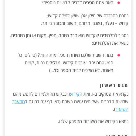
האם אתם מכירים דברים קדושים נוספים?
נסכם בהגדרה של מילון אבן שושן למילה קדוש:
קדוש – נעלה, נשגב. מרומם, חשוב ומכובד ביותר.
נסביר לתלמידים שקדוש הוא דבר מיוחד, חפץ, מקום או זמן מיוחדים.
נשאל את התלמידים:
במה השבת שלכם מיוחדת מכל ימות החול? (טיולים, כל
המשפחה יחד, עורכים קידוש, מדליקים נרות, קמים
מאוחר, לא הולכים לבית הספר וכו'…)
מבט ראשון
נקרא את פסוקים ב-ג ואת ה
קידוש
ונבקש מהתלמידים לחפש מהם
שלושת הדברים שאלוהים עשה בשבת (ראו דף עבודה גם ב
ממערך
השיעור
).
נמצא בקידוש את השורות מהפרק שלנו.