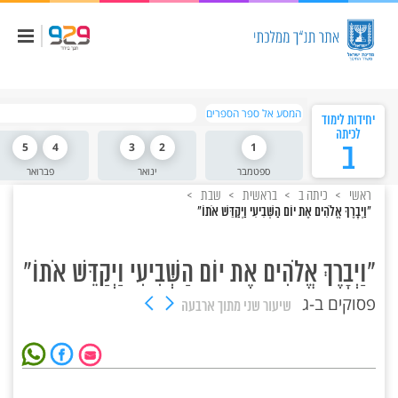
המסע אל ספר הספרים
יחידות לימוד
לכיתה
ב
1
2
3
4
5
ספטמבר
ינואר
פברואר
ראשי
כיתה ב
בראשית
שבת
"וַיְבָרֶךְ אֱלֹהִים אֶת יוֹם הַשְּׁבִיעִי וַיְקַדֵּשׁ אֹתוֹ"
"וַיְבָרֶךְ אֱלֹהִים אֶת יוֹם הַשְּׁבִיעִי וַיְקַדֵּשׁ אֹתוֹ"
פסוקים ב-ג
שיעור שני
מתוך ארבעה