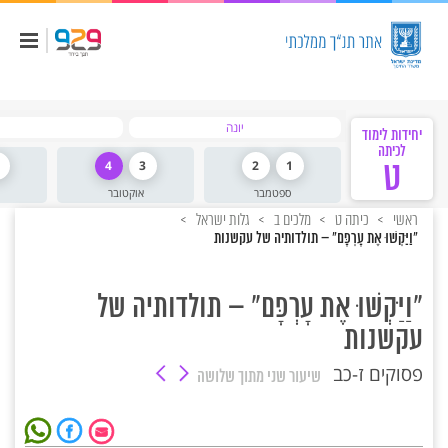
יונה
יחידות לימוד
לכיתה
ט
1
2
3
4
ספטמבר
אוקטובר
ראשי
כיתה ט
מלכים ב
גלות ישראל
"וַיַּקְשׁוּ אֶת עָרְפָּם" – תולדותיה של עקשנות
"וַיַּקְשׁוּ אֶת עָרְפָּם" – תולדותיה של
עקשנות
פסוקים ז-כב
שיעור שני
מתוך שלושה