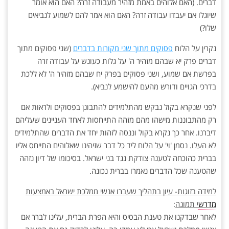
דברים. (האם אלוהים באמת מזהיר מעבודה זרה? האם הוא אומר
שיוגלו אם יעבדו עבודה זרה? האם הוא אמר להם לשמוע לנביאים
שלו?)
נקרין על הלוח
פסוקים מתוך שני מקורות בדברים
(שני פסוקים מתוך
דברים פרק יא שבהם מזהיר ה' על גלות כעונש על עבודה זרה
בפרשת אם שמוע, ושני פסוקים בפרק יח שבהם מזהיר ה' לא ללכת
בדרכי הגויים ודורש מהעם להישמע לנביא).
לפני שנקרא בקול נבקש מהתלמידים להתבונן בפסוקים ולראות אם
רק מהתבוננות מישהו מהם מזהה התייחסות לאחד העניינים שעליהם
דיברנו. אחר כך נקרא בקול וננסה לזהות יחד את הדברים שהתלמידים
לא העלו. נסמן 'וי' על הלוח ליד כל דבר שזיהינו שאלוהים התייחס אליו
בברית כהוכחה לטענה צודקת נגד בני ישראל. בסיכומו של דיון נזהה
שהטענה שכל הדברים נאמרו בברית נכונה.
למידה בזוגות- עיון בתהליך שעברו אנשי ממלכת ישראל באמצעות
מדרש
י תמונה
:
לאחר שבדקנו את טענת הבסיס והיא הפרת הברית, עלינו לברר אם