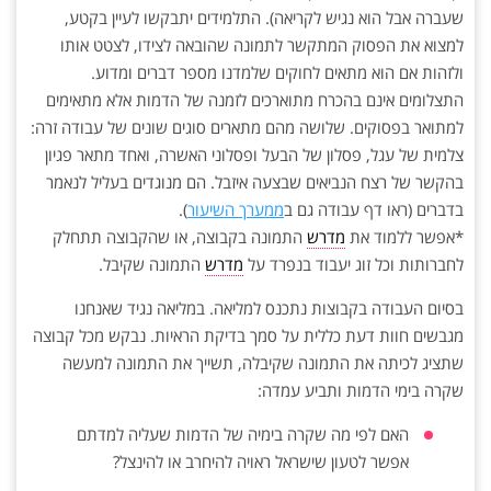
שעברה אבל הוא נגיש לקריאה). התלמידים יתבקשו לעיין בקטע,
למצוא את הפסוק המתקשר לתמונה שהובאה לצידו, לצטט אותו
ולזהות אם הוא מתאים לחוקים שלמדנו מספר דברים ומדוע.
התצלומים אינם בהכרח מתוארכים לזמנה של הדמות אלא מתאימים
למתואר בפסוקים. שלושה מהם מתארים סוגים שונים של עבודה זרה:
צלמית של עגל, פסלון של הבעל ופסלוני האשרה, ואחד מתאר פגיון
בהקשר של רצח הנביאים שבצעה איזבל. הם מנוגדים בעליל לנאמר
בדברים (ראו דף עבודה גם ב
ממערך השיעור
).
*אפשר ללמוד את
מדרש
התמונה בקבוצה, או שהקבוצה תתחלק
לחברותות וכל זוג יעבוד בנפרד על
מדרש
התמונה שקיבל.
בסיום העבודה בקבוצות נתכנס למליאה. במליאה נגיד שאנחנו
מגבשים חוות דעת כללית על סמך בדיקת הראיות. נבקש מכל קבוצה
שתציג לכיתה את התמונה שקיבלה, תשייך את התמונה למעשה
שקרה בימי הדמות ותביע עמדה:
האם לפי מה שקרה בימיה של הדמות שעליה למדתם
אפשר לטעון שישראל ראויה להיחרב או להינצל?