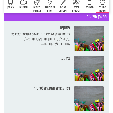
ממערך
מדרשים
ניבים
תרבות
סיפורו של
ריאליה
סרטונים
ציר זמן
השיעור
וביטויים
ואומנות
מקום
מקראית
ממערך השיעור
פסוקים
דברים פרק יא פסוקים טז-יז: הִשָּׁמְרוּ לָכֶם פֶּן
יִפְתֶּה לְבַבְכֶם וְסַרְתֶּם וַעֲבַדְתֶּם אֱלֹהִים
אֲחֵרִים וְהִשְׁתַּחֲוִיתֶם...
ציר זמן
דפי עבודה והעשרה לשיעור