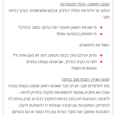
הצעה ראשונה- הרגלי התעוררות
:
נכתוב על הלוח את המילה 'נודניק' ונבקש אסוציאציות. נערוך בכיתה
סקר:
מי שם את השעון המעורר שלו בבוקר במצב 'נודניק'?
מי מסתפק בהתרעה אחת?
נשאל את הראשונים:
מדוע יש לכם צורך בכמה פעמים, למה לא פעם אחת ודי?
למה זה נקרא 'נודניק', אם אנחנו עצמינו בוחרים
באפשרות הזאת?
הצעה שנייה- הצגת מצב בכיתה
:
נציג לתלמידים מצב: יש לנו חבר שאנחנו רואים שפוגע בעצמו בצורה
שבה הוא מתנהג (אפשר להתאים את המקרה במדויק לכיתה –
לדוגמה: התנהגות לא נכונה בניסיון להתקרב לבת זוג שרק גורמת לה
להתרחק; הסתובבות עם חבורה שגורמת לו להשתנות לרעה;
התנהגות שתסבך את החבר בצרות עם בית הספר או עם ההורים).