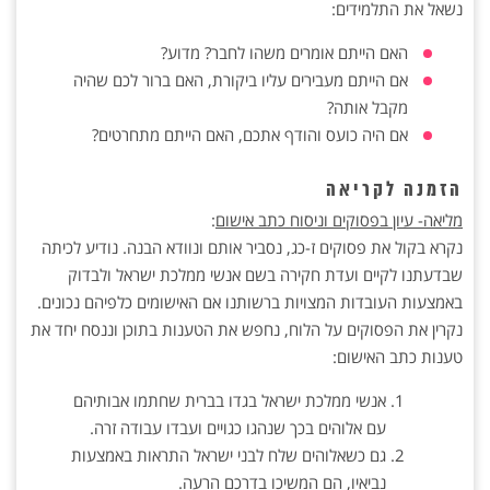
נשאל את התלמידים:
האם הייתם אומרים משהו לחבר? מדוע?
אם הייתם מעבירים עליו ביקורת, האם ברור לכם שהיה
מקבל אותה?
אם היה כועס והודף אתכם, האם הייתם מתחרטים?
הזמנה לקריאה
מליאה- עיון בפסוקים וניסוח כתב אישום
:
נקרא בקול את פסוקים ז-כג, נסביר אותם ונוודא הבנה. נודיע לכיתה
שבדעתנו לקיים ועדת חקירה בשם אנשי ממלכת ישראל ולבדוק
באמצעות העובדות המצויות ברשותנו אם האישומים כלפיהם נכונים.
נקרין את הפסוקים על הלוח, נחפש את הטענות בתוכן וננסח יחד את
טענות כתב האישום:
אנשי ממלכת ישראל בגדו בברית שחתמו אבותיהם
עם אלוהים בכך שנהגו כגויים ועבדו עבודה זרה.
גם כשאלוהים שלח לבני ישראל התראות באמצעות
נביאיו, הם המשיכו בדרכם הרעה.