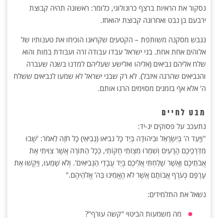
נסקור את הראיות ברצף כרונולוגי, כלומר: ראשונה תהיה קבוצת
ירבעם בן נבט ואחרונה קבוצת יהואחז.
נגבש מסקנה משותפת – הקטעים שקראנו הוכיחו את טענותיו של
אלוהים אחת אחת. בני ישראל עבדו עבודה זרה ועבודת במות והוא
שלח אליהם נביאים (אליהו ואלישע שעליהם למדנו בשנה שעברה
והנביאים שהרגה איזבל). לא רק שבני ישראל לא שמעו לנביאים ששלח
ה' אלא אף בזמנים מסוימים הרגו אותם.
מבט לחיים
נתעכב על פסוקים יג-יד:
"וַיָּעַד ה' בְּיִשְׂרָאֵל וּבִיהוּדָה בְּיַד כָּל נביאו (נְבִיאֵי) כָל חֹזֶה לֵאמֹר: 'שֻׁבוּ
מִדַּרְכֵיכֶם הָרָעִים וְשִׁמְרוּ מִצְוֺתַי חֻקּוֹתַי, כְּכָל הַתּוֹרָה אֲשֶׁר צִוִּיתִי אֶת
אֲבֹתֵיכֶם וַאֲשֶׁר שָׁלַחְתִּי אֲלֵיכֶם בְּיַד עֲבָדַי הַנְּבִיאִים'. וְלֹא שָׁמֵעוּ, וַיַּקְשׁוּ אֶת
עָרְפָּם כְּעֹרֶף אֲבוֹתָם אֲשֶׁר לֹא הֶאֱמִינוּ בַּה' אֱלֹהֵיהֶם."
נשאל את התלמידים:
מה משמעות הביטוי "קשה עורף"?