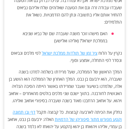
אנשי ממלכת ישראל אכן לא עמדו בה. עלינו לבדוק גם את הטענה
שעבדו עבודה זרה וגם את הטענה שאלוהים שלח אליהם נביאים
להחזיר אותם אליו בתשובה ונתן להם הזדמנויות. נשאל את
התלמידים:
האם מישהו זוכר משנה שעברה שם של נביא שניבא
בממלכת ישראל? (אליהו ואלישע)
נקרין על הלוח
ציר זמן של תולדות ממלכת ישראל
לפי מלכים ונביאים
ונסדר לפי התחלה, אמצע וסוף.
המלך הראשון של הממלכה, שעל מרידתו בשלמה למדנו בשנה
שעברה, הוא ירבעם בן נבט. המלך האחרון של הממלכה הוא הושע בן
אלה, שלמדנו בשיעור שעבר שמרידתו באשור הייתה הסיבה הגלויה
האנושית לחורבנה. בתווך ישנם שני מלכים בולטים מהאחרים – אחאב
ויהוא. על אחאב הרחבנו מאוד בשנה שעברה בסיפורי אחאב ואליהו.
נחלק את הכיתה לארבעה קבוצות. כל קבוצה תקבל
דף ובו תמונה
וקטע מפורש מתוך סיפוריהן של הדמויות
האלה: ירבעם בן נבט, אחאב
בן עמרי, אליהו ויהואחז בן יהוא (הקטע על יהואחז לא נלמד בשנה