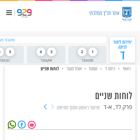
שיעבוד מצ
יחידות לימוד
לכיתה
ד
1
2
3
4
5
6
ספטמבר
אוקטובר
נובמבר
ראשי
כיתה ד
שמות
אוהל מועד
לוחות שניים
לוחות שניים
פרק לד, א-ד
שיעור ראשון
מתוך חמישה