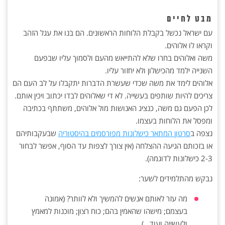
מבט לחיים
עם ישראל נכשל בקבלת הלוחות הראשונים. הם בנו את עגל הזהב
וקראו לו אלוהים.
משה ואלוהים בחרו שלא להתייאש מהעם ולסמוך עליו שבפעם
השנייה ילמד מהכישלון ולא יחזור עליו.
אלוהים לימד את משה שכדי שעשרת הדברות יתקבלו על לב העם הם
צריכים להיות שותפים בעשייה. לא די שאלוהים לבדו יכתוב ויכין אותם.
לכן הפעם גם משה, כנציג האנושות מול אלוהים, משתתף בכתיבה
ומפסל את הלוחות בעצמו.
נצפה ב
סרטון המתאר כישלונות מפורסמים בהיסטוריה
שבעקבותיהם
או בזכותם הגיעה ההצלחה (אין צורך לצפות עד הסוף, אפשר לבחור
2-3 כישלונות לדוגמה).
נבקש מהתלמידים לשער:
מה עזר לאותם אנשים להמשיך ולא לוותר? (אמונה
בעצמם; מישהו שהאמין בהם; כוח רצון; מוכנות למאמץ
ולעשייה ועוד…)