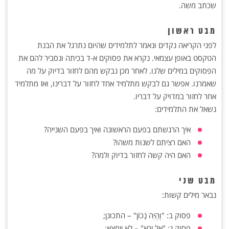
שכתב משה.
מבט ראשון
לפני הקריאה נקדים ונאמר לתלמידים שהיום נתרגל את הבנת
הטקסט באופן עצמאי. נקרא את פסוקים א-ד בכיתה ונסביר להם את
הפסוקים במילים שלנו. לאחר מכן נבקש מהם לחזור בדיוק על מה
שאמרנו. אפשר גם לבקש מתלמיד אחד לחזור על דברינו, ואז מתלמיד
אחר לחזור במדויק על דבריו.
נשאל את התלמידים:
איך הרגשתם בפעם הראשונה ואיך בפעם השנייה?
האם רציתם לשנות משהו?
האם היה קשה לחזור בדיוק ולמה?
מבט שני
נבאר מילים קשות:
פסוק ב: "וֶהְיֵה נָכוֹן" – התכונן;
פסוק ג: "אַל יֵרָא" – לא יימצא;