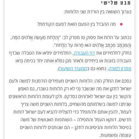
מבט שלישי
נערוך השוואה בין הורדת שני הלוחות:
מה ההבדל בין הפעם הזאת לפעם הקודמת?
נכתוב על הלוח את פסוק טז מפרק לב: "וְהַלֻּחֹת מַעֲשֵׂה אֱלֹהִים הֵמָּה,
וְהַמִּכְתָּב מִכְתַּב אֱלֹהִים הוּא חָרוּת עַל הַלֻּחֹת".
נחלק לתלמידים את
דף העבודה
, התלמידים ימלאו את הטבלה שבדף
העבודה בזוגות או ביחידים ולאחר מכן נמלא אותה יחד בכיתה (ראו
פתרון למורה
. נמצא גם ב
ממערך השיעור
).
נסכם את החלק הזה: הלוחות השניים מעמידים הזדמנות למשה ולעם
ישראל לתקן את מה שנשבר (כי לא רק הלוחות נשברו, גם האמון
והקשר בין עם ישראל לאלוהים נסדקו). ולכן לעומת הלוחות הראשונים
שניתנו למשה בשלמותם מהשמיים, בלוחות השניים משה צריך
לעמול, להכין אותם ולהתפלל כדי להצליח להביא לעם ישראל לוחות
חדשים. דווקא העמל והתפילה – השותפות האנושית של משה
בפיסול הלוחות והניסיונות לתקן – הם שנותנים ללוחות השניים
עוצמה ומשמעות.