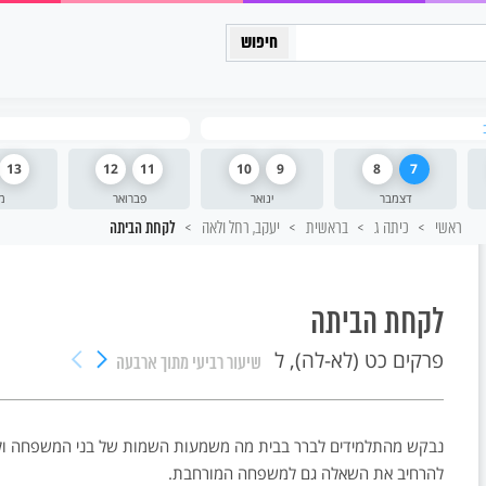
כיתה יב
13
12
11
10
9
8
7
דצמבר
ינואר
פברואר
מ
ראשי
כיתה ג
בראשית
יעקב, רחל ולאה
לקחת הביתה
לקחת הביתה
פרקים כט (לא-לה), ל
שיעור רביעי
מתוך ארבעה
נבקש מהתלמידים לברר בבית מה משמעות השמות של בני המשפחה ול
להרחיב את השאלה גם למשפחה המורחבת.