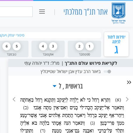
כיתה ו
חיפוש:
סיפורי יצחק ויעקב
יחידות לימוד
לכיתה
ג
1
2
3
4
5
6
ספטמבר
אוקטובר
נובמבר
לקריאת פירוש עולם התנ"ך
מו"ל: ד"ר יהודה עַתַּי
ביאור הרב עדין אבן ישראל שטיינזלץ
בראשית
ל
(א)
וַתֵּרֶא רָחֵל כִּי לֹא יָלְדָה לְיַעֲקֹב וַתְּקַנֵּא רָחֵל בַּאֲחֹתָהּ
וַתֹּאמֶר אֶל־יַעֲקֹב הָבָה־לִּי בָנִים וְאִם־אַיִן מֵתָה אָנֹכִי׃
(ב)
וַיִּחַר־אַף יַעֲקֹב בְּרָחֵל וַיֹּאמֶר הֲתַחַת אֱלֹהִים אָנֹכִי אֲשֶׁר־מָנַע
מִמֵּךְ פְּרִי־בָטֶן׃
(ג)
וַתֹּאמֶר הִנֵּה אֲמָתִי בִלְהָה בֹּא אֵלֶיהָ
וְתֵלֵד עַל־בִּרְכַּי וְאִבָּנֶה גַם־אָנֹכִי מִמֶּנָּה׃
(ד)
וַתִּתֶּן־לוֹ