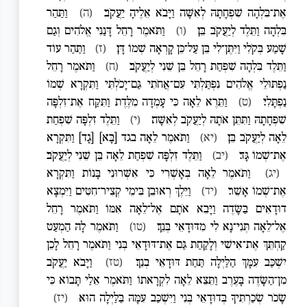
אֶת־בִּלְהָה שִׁפְחָתָהּ לְאִשָּׁה וַיָּבֹא אֵלֶיהָ יַעֲקֹב׃
(ה)
וַתַּהַר
בִּלְהָה וַתֵּלֶד לְיַעֲקֹב בֵּן׃
(ו)
וַתֹּאמֶר רָחֵל דָּנַנִּי אֱלֹהִים וְגַם
שָׁמַע בְּקֹלִי וַיִּתֶּן־לִי בֵּן עַל־כֵּן קָרְאָה שְׁמוֹ דָּן׃
(ז)
וַתַּהַר עוֹד
וַתֵּלֶד בִּלְהָה שִׁפְחַת רָחֵל בֵּן שֵׁנִי לְיַעֲקֹב׃
(ח)
וַתֹּאמֶר רָחֵל
נַפְתּוּלֵי אֱלֹהִים נִפְתַּלְתִּי עִם־אֲחֹתִי גַּם־יָכֹלְתִּי וַתִּקְרָא שְׁמוֹ
נַפְתָּלִי׃
(ט)
וַתֵּרֶא לֵאָה כִּי עָמְדָה מִלֶּדֶת וַתִּקַּח אֶת־זִלְפָּה
שִׁפְחָתָהּ וַתִּתֵּן אֹתָהּ לְיַעֲקֹב לְאִשָּׁה׃
(י)
וַתֵּלֶד זִלְפָּה שִׁפְחַת
לֵאָה לְיַעֲקֹב בֵּן׃
(יא)
וַתֹּאמֶר לֵאָה בגד [בָּא] [גָד] וַתִּקְרָא
אֶת־שְׁמוֹ גָּד׃
(יב)
וַתֵּלֶד זִלְפָּה שִׁפְחַת לֵאָה בֵּן שֵׁנִי לְיַעֲקֹב׃
(יג)
וַתֹּאמֶר לֵאָה בְּאָשְׁרִי כִּי אִשְּׁרוּנִי בָּנוֹת וַתִּקְרָא
אֶת־שְׁמוֹ אָשֵׁר׃
(יד)
וַיֵּלֶךְ רְאוּבֵן בִּימֵי קְצִיר־חִטִּים וַיִּמְצָא
דוּדָאִים בַּשָּׂדֶה וַיָּבֵא אֹתָם אֶל־לֵאָה אִמּוֹ וַתֹּאמֶר רָחֵל
אֶל־לֵאָה תְּנִי־נָא לִי מִדּוּדָאֵי בְּנֵךְ׃
(טו)
וַתֹּאמֶר לָהּ הַמְעַט
קַחְתֵּךְ אֶת־אִישִׁי וְלָקַחַת גַּם אֶת־דּוּדָאֵי בְּנִי וַתֹּאמֶר רָחֵל לָכֵן
יִשְׁכַּב עִמָּךְ הַלַּיְלָה תַּחַת דּוּדָאֵי בְנֵךְ׃
(טז)
וַיָּבֹא יַעֲקֹב
מִן־הַשָּׂדֶה בָּעֶרֶב וַתֵּצֵא לֵאָה לִקְרָאתוֹ וַתֹּאמֶר אֵלַי תָּבוֹא כִּי
שָׂכֹר שְׂכַרְתִּיךָ בְּדוּדָאֵי בְּנִי וַיִּשְׁכַּב עִמָּהּ בַּלַּיְלָה הוּא׃
(יז)