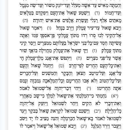
וְהֵמַתָּה מֵאִישׁ עַד־אִשָּׁה מֵעֹלֵל וְעַד־יוֹנֵק מִשּׁוֹר וְעַד־שֶׂה מִגָּמָל
וְעַד־חֲמוֹר׃
(ד)
וַיְשַׁמַּע שָׁאוּל אֶת־הָעָם וַיִּפְקְדֵם בַּטְּלָאִים
מָאתַיִם אֶלֶף רַגְלִי וַעֲשֶׂרֶת אֲלָפִים אֶת־אִישׁ יְהוּדָה׃
(ה)
וַיָּבֹא שָׁאוּל עַד־עִיר עֲמָלֵק וַיָּרֶב בַּנָּחַל׃
(ו)
וַיֹּאמֶר שָׁאוּל
אֶל־הַקֵּינִי לְכוּ סֻּרוּ רְדוּ מִתּוֹךְ עֲמָלֵקִי פֶּן־אֹסִפְךָ עִמּוֹ וְאַתָּה
עָשִׂיתָה חֶסֶד עִם־כָּל־בְּנֵי יִשְׂרָאֵל בַּעֲלוֹתָם מִמִּצְרָיִם וַיָּסַר קֵינִי
מִתּוֹךְ עֲמָלֵק׃
(ז)
וַיַּךְ שָׁאוּל אֶת־עֲמָלֵק מֵחֲוִילָה בּוֹאֲךָ שׁוּר
אֲשֶׁר עַל־פְּנֵי מִצְרָיִם׃
(ח)
וַיִּתְפֹּשׂ אֶת־אֲגַג מֶלֶךְ־עֲמָלֵק חָי
וְאֶת־כָּל־הָעָם הֶחֱרִים לְפִי־חָרֶב׃
(ט)
וַיַּחְמֹל שָׁאוּל וְהָעָם
עַל־אֲגָג וְעַל־מֵיטַב הַצֹּאן וְהַבָּקָר וְהַמִּשְׁנִים וְעַל־הַכָּרִים
וְעַל־כָּל־הַטּוֹב וְלֹא אָבוּ הַחֲרִימָם וְכָל־הַמְּלָאכָה נְמִבְזָה וְנָמֵס
אֹתָהּ הֶחֱרִימוּ׃
(י)
וַיְהִי דְּבַר־יְהוָה אֶל־שְׁמוּאֵל לֵאמֹר׃
(יא)
נִחַמְתִּי כִּי־הִמְלַכְתִּי אֶת־שָׁאוּל לְמֶלֶךְ כִּי־שָׁב מֵאַחֲרַי
וְאֶת־דְּבָרַי לֹא הֵקִים וַיִּחַר לִשְׁמוּאֵל וַיִּזְעַק אֶל־יְהוָה
כָּל־הַלָּיְלָה׃
(יב)
וַיַּשְׁכֵּם שְׁמוּאֵל לִקְרַאת שָׁאוּל בַּבֹּקֶר וַיֻּגַּד
לִשְׁמוּאֵל לֵאמֹר בָּא־שָׁאוּל הַכַּרְמֶלָה וְהִנֵּה מַצִּיב לוֹ יָד וַיִּסֹּב
וַיַּעֲבֹר וַיֵּרֶד הַגִּלְגָּל׃
(יג)
וַיָּבֹא שְׁמוּאֵל אֶל־שָׁאוּל וַיֹּאמֶר לוֹ