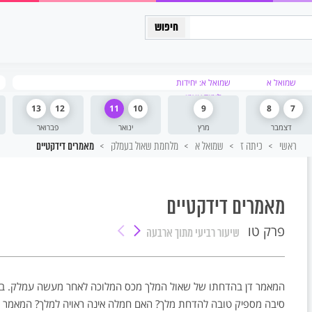
כיתה יב
שמואל א
שמואל א: יחידות
לימוד עצמי
13
12
11
10
9
8
7
דצמבר
מרץ
ינואר
פברואר
ראשי
כיתה ז
שמואל א
מלחמת שאול בעמלק
מאמרים דידקטיים
מאמרים דידקטיים
פרק טו
שיעור רביעי
מתוך ארבעה
המאמר דן בהדחתו של שאול המלך מכס המלוכה לאחר מעשה עמלק. במה
סיבה מספיק טובה להדחת מלך? האם חמלה אינה ראויה למלך? המאמר מצ