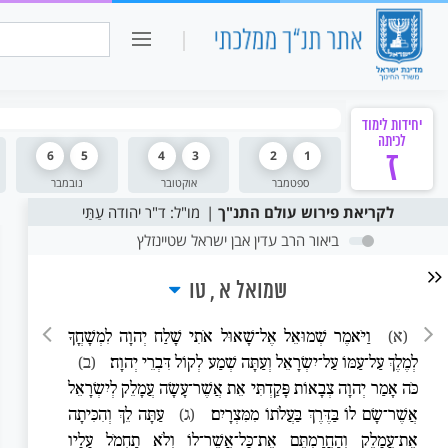
כיתה ו
חיפוש:
יחידות לימוד
לכיתה
ז
1
2
3
4
5
6
ספטמבר
אוקטובר
נובמבר
לקריאת פירוש עולם התנ"ך
מו"ל: ד"ר יהודה עַתַּי
ביאור הרב עדין אבן ישראל שטיינזלץ
שמואל א
טו
(א)
וַיֹּאמֶר שְׁמוּאֵל אֶל־שָׁאוּל אֹתִי שָׁלַח יְהוָה לִמְשָׁחֳךָ
לְמֶלֶךְ עַל־עַמּוֹ עַל־יִשְׂרָאֵל וְעַתָּה שְׁמַע לְקוֹל דִּבְרֵי יְהוָה׃
(ב)
כֹּה אָמַר יְהוָה צְבָאוֹת פָּקַדְתִּי אֵת אֲשֶׁר־עָשָׂה עֲמָלֵק לְיִשְׂרָאֵל
אֲשֶׁר־שָׂם לוֹ בַּדֶּרֶךְ בַּעֲלֹתוֹ מִמִּצְרָיִם׃
(ג)
עַתָּה לֵךְ וְהִכִּיתָה
אֶת־עֲמָלֵק וְהַחֲרַמְתֶּם אֶת־כָּל־אֲשֶׁר־לוֹ וְלֹא תַחְמֹל עָלָיו