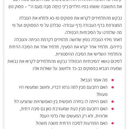
את התשובה ששמו בפיו הילדים ("כִּי הָיְתָה סִבָּה מֵעִם ה'" – פסוק טו)
נבקש מהתלמידים לקרוא את פסוקים טז-כא ולמלא את הטבלה
המצורפת בדף העבודה (דף עבודה- טבלה) על פי הפסוקים ועל פי
מה שלמדנו על הסיבתיות הכפולה.
לאחר מילוי הטבלה נזמין שלושה תלמידים לקדמת הכיתה והטבלה
בידיהם. תלמיד אחד יקרא את הסעיף, תלמיד אחד את הסיבה הדתית
והתלמיד השלישי את הסיבה ההיסטורית.
לסיכום נושא 'הסיבתיות הכפולה' נבקש מהתלמידים לקרוא את נבואת
שמעיה הנביא בפסוקים כב-כד ולחשוב על שאלות אלו:
מה אומר הנביא?
האם רחבעם מבין למה גרמו דבריו, וחושב שמעשיו היו
טעות?
האם הייתה לו בחירה חופשית בין האפשרויות שהציעו לו?
האם רחבעם מבין כעת שמעורבת כאן גם סיבה דתית,
אלוהית, ולא רק המעשים שלו כלפי העם?
האם המודעות לסיבה הדתית משנה משהו?