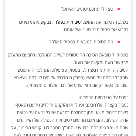
כיצד לדעתכם יסתיים האירוע?
בשלב זה נלמד את המושג '
סיבתיות כפולה
'. נבקש מהתלמידים
לקרוא את פסוקים יד-טו ונשאל אותם:
מה הסיבות המובאות בפסוקים אלה?
בפסוק יד מובאת הסיבה ההיסטורית לפילוג הממלכה: רחבעם מתעלם
מבקשת העם ומקשה את העול.
הסיבה הדתית מודגשת לנו בפסוק טו: פילוג הממלכה הוא עונש
שמקבל שלמה על חטאיו (בפרק ט הבטיח אלוהים לשלמה שצאצאיו
ישבו על כסאו רק אם הוא ישמע אל דבר האלוהים ומצוותיו).
נפרט על הסיבתיות הכפולה:
נסביר בקצרה שלרחבעם ופמלייתו (הזקנים והילדים) ולעם הנאסף
בשכם לניהול משא ומתן להמלכת רחבעם אין כל ידיעה על נבואת
אחיה השילוני, והם אינם מודעים לסיבתיות הכפולה של האירועים
שהם משתתפים בהם. נדגיש שהתנ"ך מספר לנו, קוראי הסיפור, על
קיומה של הסיבה האלוהית לאירועים בשלב שבו רחבעם עונה לעם