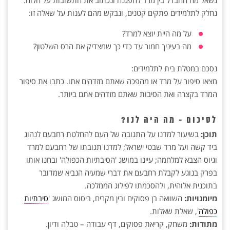
נשאל מה ההבדל בין מרד להפגנה ונכתוב את התשובות על הלוח.
נחלק לתלמידים פתקים קטנים, ונבקש מהם לענות על שאלה זו:
על מה היית יוצא למרד?
מה בעיניך חמור עד כדי כך שמצדיק את הרס השלטון?
נסכם במטלת בית לתלמידים:
מצאו סיפור על מרד או מהפכה שאתם מזדהים אתו. כתבו את סיפור
המרד בקצרה ואת הסיבות שאתם מזדהים אתם ביותר.
לסיכום - מה היה לנו?
תוכן:
בשיעור למדנו על התגובה של העם להחלטת רחבעם לנהוג
ביד קשה ועל מרד שבטי ישראל; למדנו תגובתו של רחבעם למרד
וגיוס הצבא למלחמה; עיינו במושג 'הסיבתיות הכפולה' ובחנו אותו
בפרק בנוגע לקבלת רחבעם את דברי שמעיה הנביא שמדובר
בתוכנית אלוהית, ולהסכמתו לפילוג הממלכה.
מיומנויות:
השוואה בן פסוקים ובין מקרים, ביסוס המושג '
סיבתיות
כפולה
', שאלת שאלות.
מתודות:
משחק, קריאת פסוקים, דף עבודה – טבלה ודיון.