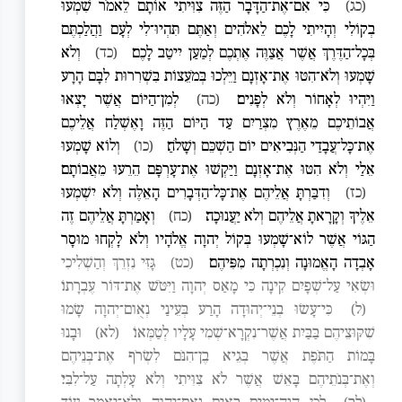
(כג)
כִּי אִם־אֶת־הַדָּבָר הַזֶּה צִוִּיתִי אוֹתָם לֵאמֹר שִׁמְעוּ
בְקוֹלִי וְהָיִיתִי לָכֶם לֵאלֹהִים וְאַתֶּם תִּהְיוּ־לִי לְעָם וַהֲלַכְתֶּם
בְּכָל־הַדֶּרֶךְ אֲשֶׁר אֲצַוֶּה אֶתְכֶם לְמַעַן יִיטַב לָכֶם׃
(כד)
וְלֹא
שָׁמְעוּ וְלֹא־הִטּוּ אֶת־אָזְנָם וַיֵּלְכוּ בְּמֹעֵצוֹת בִּשְׁרִרוּת לִבָּם הָרָע
וַיִּהְיוּ לְאָחוֹר וְלֹא לְפָנִים׃
(כה)
לְמִן־הַיּוֹם אֲשֶׁר יָצְאוּ
אֲבוֹתֵיכֶם מֵאֶרֶץ מִצְרַיִם עַד הַיּוֹם הַזֶּה וָאֶשְׁלַח אֲלֵיכֶם
אֶת־כָּל־עֲבָדַי הַנְּבִיאִים יוֹם הַשְׁכֵּם וְשָׁלֹחַ׃
(כו)
וְלוֹא שָׁמְעוּ
אֵלַי וְלֹא הִטּוּ אֶת־אָזְנָם וַיַּקְשׁוּ אֶת־עָרְפָּם הֵרֵעוּ מֵאֲבוֹתָם׃
(כז)
וְדִבַּרְתָּ אֲלֵיהֶם אֶת־כָּל־הַדְּבָרִים הָאֵלֶּה וְלֹא יִשְׁמְעוּ
אֵלֶיךָ וְקָרָאתָ אֲלֵיהֶם וְלֹא יַעֲנוּכָה׃
(כח)
וְאָמַרְתָּ אֲלֵיהֶם זֶה
הַגּוֹי אֲשֶׁר לוֹא־שָׁמְעוּ בְּקוֹל יְהוָה אֱלֹהָיו וְלֹא לָקְחוּ מוּסָר
אָבְדָה הָאֱמוּנָה וְנִכְרְתָה מִפִּיהֶם׃
(כט)
גָּזִּי נִזְרֵךְ וְהַשְׁלִיכִי
וּשְׂאִי עַל־שְׁפָיִם קִינָה כִּי מָאַס יְהוָה וַיִּטֹּשׁ אֶת־דּוֹר עֶבְרָתוֹ׃
(ל)
כִּי־עָשׂוּ בְנֵי־יְהוּדָה הָרַע בְּעֵינַי נְאֻום־יְהוָה שָׂמוּ
שִׁקּוּצֵיהֶם בַּבַּיִת אֲשֶׁר־נִקְרָא־שְׁמִי עָלָיו לְטַמְּאוֹ׃
(לא)
וּבָנוּ
בָּמוֹת הַתֹּפֶת אֲשֶׁר בְּגֵיא בֶן־הִנֹּם לִשְׂרֹף אֶת־בְּנֵיהֶם
וְאֶת־בְּנֹתֵיהֶם בָּאֵשׁ אֲשֶׁר לֹא צִוִּיתִי וְלֹא עָלְתָה עַל־לִבִּי׃