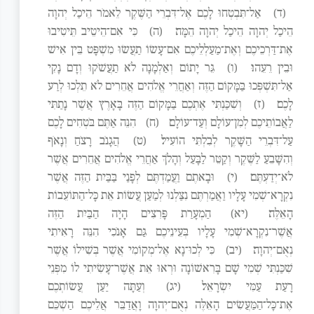
(ד)
אַל־תִּבְטְחוּ לָכֶם אֶל־דִּבְרֵי הַשֶּׁקֶר לֵאמֹר הֵיכַל יְהוָה
הֵיכַל יְהוָה הֵיכַל יְהוָה הֵמָּה׃
(ה)
כִּי אִם־הֵיטֵיב תֵּיטִיבוּ
אֶת־דַּרְכֵיכֶם וְאֶת־מַעַלְלֵיכֶם אִם־עָשׂוֹ תַעֲשׂוּ מִשְׁפָּט בֵּין אִישׁ
וּבֵין רֵעֵהוּ׃
(ו)
גֵּר יָתוֹם וְאַלְמָנָה לֹא תַעֲשֹׁקוּ וְדָם נָקִי
אַל־תִּשְׁפְּכוּ בַּמָּקוֹם הַזֶּה וְאַחֲרֵי אֱלֹהִים אֲחֵרִים לֹא תֵלְכוּ לְרַע
לָכֶם׃
(ז)
וְשִׁכַּנְתִּי אֶתְכֶם בַּמָּקוֹם הַזֶּה בָּאָרֶץ אֲשֶׁר נָתַתִּי
לַאֲבוֹתֵיכֶם לְמִן־עוֹלָם וְעַד־עוֹלָם׃
(ח)
הִנֵּה אַתֶּם בֹּטְחִים לָכֶם
עַל־דִּבְרֵי הַשָּׁקֶר לְבִלְתִּי הוֹעִיל׃
(ט)
הֲגָנֹב רָצֹחַ וְנָאֹף
וְהִשָּׁבֵעַ לַשֶּׁקֶר וְקַטֵּר לַבָּעַל וְהָלֹךְ אַחֲרֵי אֱלֹהִים אֲחֵרִים אֲשֶׁר
לֹא־יְדַעְתֶּם׃
(י)
וּבָאתֶם וַעֲמַדְתֶּם לְפָנַי בַּבַּיִת הַזֶּה אֲשֶׁר
נִקְרָא־שְׁמִי עָלָיו וַאֲמַרְתֶּם נִצַּלְנוּ לְמַעַן עֲשׂוֹת אֵת כָּל־הַתּוֹעֵבוֹת
הָאֵלֶּה׃
(יא)
הַמְעָרַת פָּרִצִים הָיָה הַבַּיִת הַזֶּה
אֲשֶׁר־נִקְרָא־שְׁמִי עָלָיו בְּעֵינֵיכֶם גַּם אָנֹכִי הִנֵּה רָאִיתִי
נְאֻם־יְהוָה׃
(יב)
כִּי לְכוּ־נָא אֶל־מְקוֹמִי אֲשֶׁר בְּשִׁילוֹ אֲשֶׁר
שִׁכַּנְתִּי שְׁמִי שָׁם בָּרִאשׁוֹנָה וּרְאוּ אֵת אֲשֶׁר־עָשִׂיתִי לוֹ מִפְּנֵי
רָעַת עַמִּי יִשְׂרָאֵל׃
(יג)
וְעַתָּה יַעַן עֲשׂוֹתְכֶם
אֶת־כָּל־הַמַּעֲשִׂים הָאֵלֶּה נְאֻם־יְהוָה וָאֲדַבֵּר אֲלֵיכֶם הַשְׁכֵּם