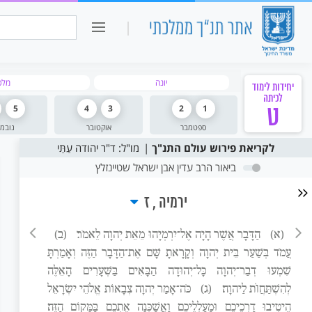
כיתה ו
חיפוש:
יונה
מלכ
יחידות לימוד
לכיתה
ט
1
2
3
4
5
ספטמבר
אוקטובר
נובמ
לקריאת פירוש עולם התנ"ך
מו"ל: ד"ר יהודה עַתַּי
ביאור הרב עדין אבן ישראל שטיינזלץ
ירמיה
ז
(א)
הַדָּבָר אֲשֶׁר הָיָה אֶל־יִרְמְיָהוּ מֵאֵת יְהוָה לֵאמֹר׃
(ב)
עֲמֹד בְּשַׁעַר בֵּית יְהוָה וְקָרָאתָ שָּׁם אֶת־הַדָּבָר הַזֶּה וְאָמַרְתָּ
שִׁמְעוּ דְבַר־יְהוָה כָּל־יְהוּדָה הַבָּאִים בַּשְּׁעָרִים הָאֵלֶּה
לְהִשְׁתַּחֲוֺת לַיהוָה׃
(ג)
כֹּה־אָמַר יְהוָה צְבָאוֹת אֱלֹהֵי יִשְׂרָאֵל
הֵיטִיבוּ דַרְכֵיכֶם וּמַעַלְלֵיכֶם וַאֲשַׁכְּנָה אֶתְכֶם בַּמָּקוֹם הַזֶּה׃