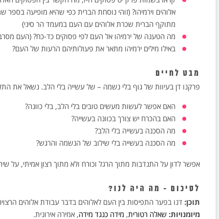
אלוהים וירמיהו? (זוהי נוסחת הברית כפי שהיא מופיעה בספר ש
מתוקף הברית שכרת אלוהים עם העם במעמד הר סיני)
מה הטענה של ירמיהו אל העם לפי פסוקים כד-כח? (העם מסרב
באילו מילים ירמיהו מתאר את פעולותיהם הרעות של העם?
מבט לחיים
פרקנו דן בעיוות של גוף בלי נשמה – של עשייה בלי הלב. נשאל את התל
האם אפשר לעשות מעשים טובים בלי הלב, בלי כוונה?
האם בהכרח יש צורך בכוונה בעשייה?
מה הסכנה בעשייה בלי הלב?
מה הסכנה בעשייה בלי שילוב של הנשמה והרגש?
אפשר לדון על התנדבות מתוך הרגל וכורח ולא מתוך רצון אמיתי, על שירו
לסיכום - מה היה לנו?
תוכן:
דנו בפער התפיסות בין העם לאלוהים בדבר עבודת אלוהים הרצויה, 
מיומנויות:
שאלה רטורית
,
מידה כנגד מידה
, אמירה אירונית.