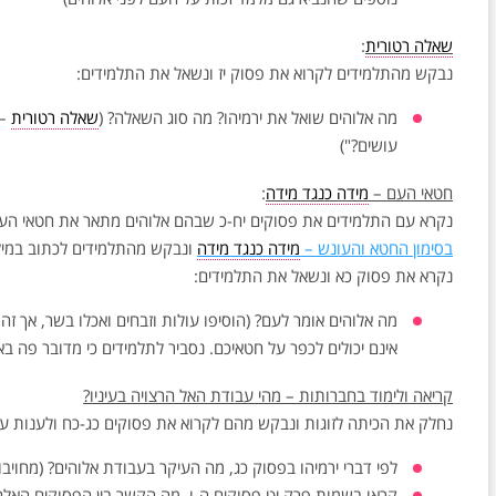
שאלה רטורית
:
נבקש מהתלמידים לקרוא את פסוק יז ונשאל את התלמידים:
מה אלוהים שואל את ירמיהו? מה סוג השאלה? (
שאלה רטורית
– 
עושים?")
חטאי העם –
מידה כנגד מידה
:
נקרא עם התלמידים את פסוקים יח-כ שבהם אלוהים מתאר את חטאי העם
בסימון החטא והעונש –
מידה כנגד מידה
ונבקש מהתלמידים לכתוב במילים
נקרא את פסוק כא ונשאל את התלמידים:
מה אלוהים אומר לעם? (הוסיפו עולות וזבחים ואכלו בשר, אך זה 
אינם יכולים לכפר על חטאיכם. נסביר לתלמידים כי מדובר פה בא
קריאה ולימוד בחברותות – מהי עבודת האל הרצויה בעיניו?
נחלק את הכיתה לזוגות ונבקש מהם לקרוא את פסוקים כג-כח ולענות ע
לפי דברי ירמיהו בפסוק כג, מה העיקר בעבודת אלוהים? (מחויבו
קראו בשמות פרק יט פסוקים ה-ו, מה הקשר בין הפסוקים האלה 