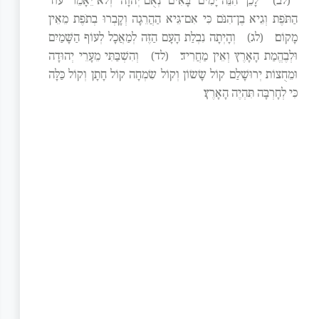
(לב)
לָכֵן הִנֵּה־יָמִים בָּאִים נְאֻם־יְהוָה וְלֹא־יֵאָמֵר עוֹד
הַתֹּפֶת וְגֵיא בֶן־הִנֹּם כִּי אִם־גֵּיא הַהֲרֵגָה וְקָבְרוּ בְתֹפֶת מֵאֵין
מָקוֹם׃
(לג)
וְהָיְתָה נִבְלַת הָעָם הַזֶּה לְמַאֲכָל לְעוֹף הַשָּׁמַיִם
וּלְבֶהֱמַת הָאָרֶץ וְאֵין מַחֲרִיד׃
(לד)
וְהִשְׁבַּתִּי מֵעָרֵי יְהוּדָה
וּמֵחֻצוֹת יְרוּשָׁלִַם קוֹל שָׂשׂוֹן וְקוֹל שִׂמְחָה קוֹל חָתָן וְקוֹל כַּלָּה
כִּי לְחָרְבָּה תִּהְיֶה הָאָרֶץ׃