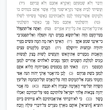
וְדַבֵּר וְלֹא שְׁמַעְתֶּם וָאֶקְרָא אֶתְכֶם וְלֹא עֲנִיתֶם׃
(יד)
וְעָשִׂיתִי לַבַּיִת אֲשֶׁר נִקְרָא־שְׁמִי עָלָיו אֲשֶׁר אַתֶּם בֹּטְחִים בּוֹ
וְלַמָּקוֹם אֲשֶׁר־נָתַתִּי לָכֶם וְלַאֲבוֹתֵיכֶם כַּאֲשֶׁר עָשִׂיתִי לְשִׁלוֹ׃
(טו)
וְהִשְׁלַכְתִּי אֶתְכֶם מֵעַל פָּנָי כַּאֲשֶׁר הִשְׁלַכְתִּי
אֶת־כָּל־אֲחֵיכֶם אֵת כָּל־זֶרַע אֶפְרָיִם׃
(טז)
וְאַתָּה אַל־תִּתְפַּלֵּל
בְּעַד־הָעָם הַזֶּה וְאַל־תִּשָּׂא בַעֲדָם רִנָּה וּתְפִלָּה וְאַל־תִּפְגַּע־בִּי
כִּי־אֵינֶנִּי שֹׁמֵעַ אֹתָךְ׃
(יז)
הַאֵינְךָ רֹאֶה מָה הֵמָּה עֹשִׂים בְּעָרֵי
יְהוּדָה וּבְחֻצוֹת יְרוּשָׁלִָם׃
(יח)
הַבָּנִים מְלַקְּטִים עֵצִים
וְהָאָבוֹת מְבַעֲרִים אֶת־הָאֵשׁ וְהַנָּשִׁים לָשׁוֹת בָּצֵק לַעֲשׂוֹת
כַּוָּנִים לִמְלֶכֶת הַשָּׁמַיִם וְהַסֵּךְ נְסָכִים לֵאלֹהִים אֲחֵרִים לְמַעַן
הַכְעִסֵנִי׃
(יט)
הַאֹתִי הֵם מַכְעִסִים נְאֻם־יְהוָה הֲלוֹא אֹתָם
לְמַעַן בֹּשֶׁת פְּנֵיהֶם׃
(כ)
לָכֵן כֹּה־אָמַר אֲדֹנָי יְהֹוִה הִנֵּה אַפִּי
וַחֲמָתִי נִתֶּכֶת אֶל־הַמָּקוֹם הַזֶּה עַל־הָאָדָם וְעַל־הַבְּהֵמָה וְעַל־עֵץ
הַשָּׂדֶה וְעַל־פְּרִי הָאֲדָמָה וּבָעֲרָה וְלֹא תִכְבֶּה׃
(כא)
כֹּה אָמַר
יְהוָה צְבָאוֹת אֱלֹהֵי יִשְׂרָאֵל עֹלוֹתֵיכֶם סְפוּ עַל־זִבְחֵיכֶם וְאִכְלוּ
בָשָׂר׃
(כב)
כִּי לֹא־דִבַּרְתִּי אֶת־אֲבוֹתֵיכֶם וְלֹא צִוִּיתִים בְּיוֹם
הוציא [הוֹצִיאִי] אוֹתָם מֵאֶרֶץ מִצְרָיִם עַל־דִּבְרֵי עוֹלָה וָזָבַח׃