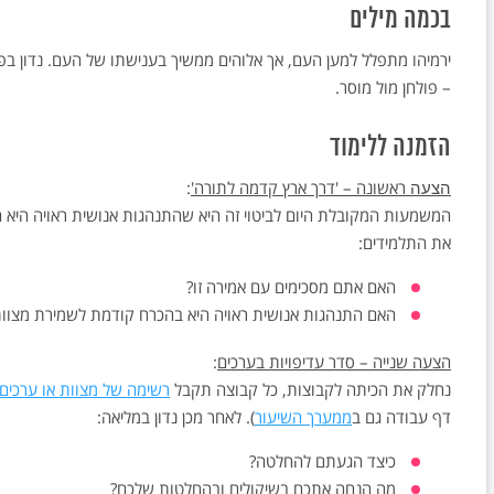
בכמה מילים
ירמיהו מתפלל למען העם, אך אלוהים ממשיך בענישתו של העם. נדון בפ
– פולחן מול מוסר.
הזמנה ללימוד
ראשונה – 'דרך ארץ קדמה לתורה'
:
הצעה
המשמעות המקובלת היום לביטוי זה היא שהתנהגות אנושית ראויה היא ה
את התלמידים:
האם אתם מסכימים עם אמירה זו?
האם התנהגות אנושית ראויה היא בהכרח קודמת לשמירת מצוו
הצעה שנייה – סדר עדיפויות בערכים
:
נחלק את הכיתה לקבוצות, כל קבוצה תקבל
רשימה של מצוות או ערכים
דף עבודה גם ב
ממערך השיעור
). לאחר מכן נדון במליאה:
כיצד הגעתם להחלטה?
מה הנחה אתכם בשיקולים ובהחלטות שלכם?