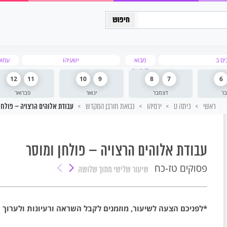
כיתה יב
ים ב
מבוא
ישעיהו
עמוס
לנבואה
12
11
10
9
8
7
6
בר
דצמבר
ינואר
פברואר
ראשי
כיתה ט
ירמיהו
נבואת חורבן המקדש
עבודת אלוהים הרצויה – פולחן
עבודת אלוהים הרצויה – פולחן ומוסר
פסוקים טז-כח
שיעור שלישי
מתוך שלושה
*לפניכם הצעה לשיעור, מוזמנים לקבל השראה ורעיונות ולערוך