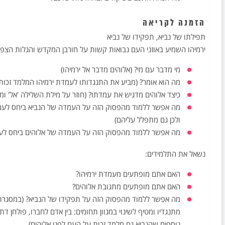
הזמנה לקריאה
תפילתו של נביא, תפקידו של נביא
ירמיהו השמיע באוזני העם נבואות קשות על חורבן המקדש והגלות הצפו
מי מדבר עם מי? (אלוהים מדבר אל ירמיהו)
מה הוא אומר? (מביע את התנגדותו לעמדת ירמיהו המלמד זכות
כיצד אלוהים מדגיש את עמדתו? (חוזר על מילת השלילה 'אל' ומ
מה אפשר ללמוד מהפסוק הזה על העמדה של הנביא ביחס לעם? 
ולכן גם מתפלל עליהם)
מה אפשר ללמוד מהפסוק הזה על העמדה של אלוהים ביחס לעם?
נשאל את התלמידים:
האם אתם מופתעים מעמדת ירמיהו?
האם אתם מופתעים מתגובת אלוהים?
מה אפשר ללמוד מהפסוק הזה על תפקידו של הנביא? (במסגרת
מתנגדיו ומטיף לשינוי במגוון תחומים: בין אדם לחברו, פולחן ד
נוספים שהנביא גם מלמד זכות על העם לפני אלוהים)