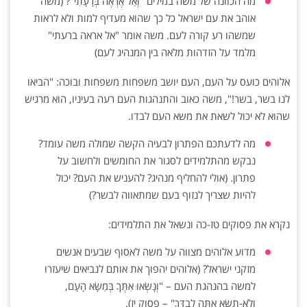
מה הכוונה של משה במילים "וְאַל אֶרְאֶה בְּרָעָתִי"? (משה
אוהב את עם ישראל כל כך שהוא מעדיף למות ולא לראות
שמשהו רע קורה לעם. משה אומר "אל אראה ברעתי"
מלמד על הזדהות מלאה בין המנהיג לעם)
אלוהים כועס על העם, העם יושב משפחות משפחות ובוכה: "הביאו
לנו בשר, בשר!", משה כאוב והתנהגות העם רעה בעיניו, הוא מרגיש
שהוא לא יכול לשאת את משא העם לבדו.
מה לדעתכם הפתרון לבעיה הקשה שמולה משה עומד?
נבקש מהתלמידים לסגור את החומשים ולחשוב על
פתרון. (אולי להחליף מנהיג? להעניש את העם? יכול
להיות שצריך לנזוף בעם שמתאווה לבשר?)
נקרא את פסוקים טז-כה ונשאל את התלמידים:
מדוע אלוהים מצווה על משה לאסוף שבעים אנשים
מזקני ישראל? (אלוהים יהפוך את אותם לנביאים שיעזרו
למשה בהנהגת העם – "וְנָשְׂאוּ אִתְּךָ בְּמַשָּׂא הָעָם,
וְלֹא-תִשָּׂא אַתָּה לְבַדֶּךָ" – פסוק יז).