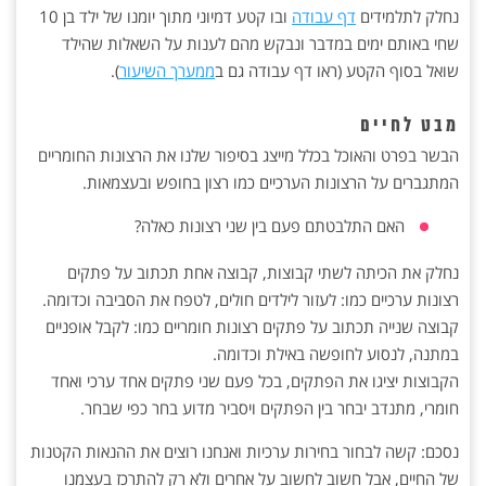
נחלק לתלמידים
דף עבודה
ובו קטע דמיוני מתוך יומנו של ילד בן 10
שחי באותם ימים במדבר ונבקש מהם לענות על השאלות שהילד
שואל בסוף הקטע (ראו דף עבודה גם ב
ממערך השיעור
).
מבט לחיים
הבשר בפרט והאוכל בכלל מייצג בסיפור שלנו את הרצונות החומריים
המתגברים על הרצונות הערכיים כמו רצון בחופש ובעצמאות.
האם התלבטתם פעם בין שני רצונות כאלה?
נחלק את הכיתה לשתי קבוצות, קבוצה אחת תכתוב על פתקים
רצונות ערכיים כמו: לעזור לילדים חולים, לטפח את הסביבה וכדומה.
קבוצה שנייה תכתוב על פתקים רצונות חומריים כמו: לקבל אופניים
במתנה, לנסוע לחופשה באילת וכדומה.
הקבוצות יציגו את הפתקים, בכל פעם שני פתקים אחד ערכי ואחד
חומרי, מתנדב יבחר בין הפתקים ויסביר מדוע בחר כפי שבחר.
נסכם: קשה לבחור בחירות ערכיות ואנחנו רוצים את ההנאות הקטנות
של החיים, אבל חשוב לחשוב על אחרים ולא רק להתרכז בעצמנו