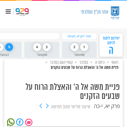
ספר ויקרא: מצוות
יחידות לימוד
לכיתה
ה
1
2
3
4
5
6
ספטמבר
אוקטובר
נובמבר
ראשי
כיתה ה
במדבר
קשיי העם במדבר
פניית משה אל ה' והאצלת הרוח על שבעים הזקנים
פניית משה אל ה' והאצלת הרוח על
שבעים הזקנים
פרק יא, י-כה
שיעור שלישי
מתוך חמישה