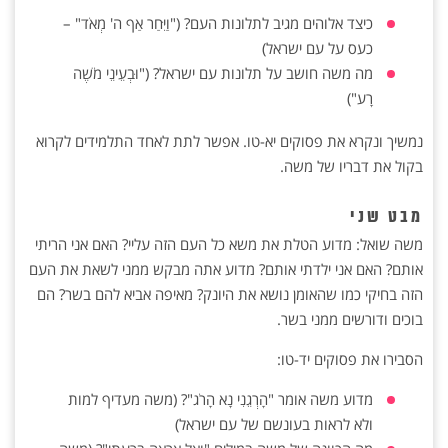
כיצד אלוהים מגיב לתלונות העם? ("וַיִּחַר אַף ה' מְאֹד" –
כעס על עם ישראל)
מה משה חושב על תלונות עם ישראל? ("וּבְעֵינֵי מֹשֶׁה
רָע")
נמשיך ונקרא את פסוקים יא-טו. אפשר לתת לאחד התלמידים לקרוא
בקול את דבריו של משה.
מבט שני
משה שואל: מדוע הטלת את משא כל העם הזה עליי? האם אני הריתי
אותם? האם אני ילדתי אותם? מדוע אתה מבקש ממני לשאת את העם
הזה בחיקי כמו שהאומן נושא את היונק? מאיפה אביא להם בשר? הם
בוכים ודורשים ממני בשר.
הסבירו את פסוקים יד-טו:
מדוע משה אומר "הָרְגֵנִי נָא הָרֹג"? (משה מעדיף למות
ולא לראות בעונשם של עם ישראל)