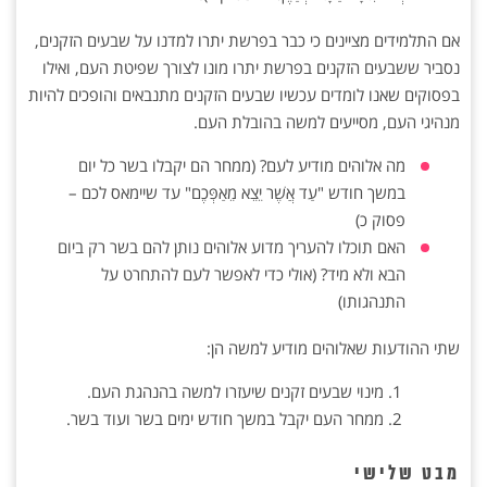
אם התלמידים מציינים כי כבר בפרשת יתרו למדנו על שבעים הזקנים,
נסביר ששבעים הזקנים בפרשת יתרו מונו לצורך שפיטת העם, ואילו
בפסוקים שאנו לומדים עכשיו שבעים הזקנים מתנבאים והופכים להיות
מנהיגי העם, מסייעים למשה בהובלת העם.
מה אלוהים מודיע לעם? (ממחר הם יקבלו בשר כל יום
במשך חודש "עַד אֲשֶׁר יֵצֵא מֵאַפְּכֶם" עד שיימאס לכם –
פסוק כ)
האם תוכלו להעריך מדוע אלוהים נותן להם בשר רק ביום
הבא ולא מיד? (אולי כדי לאפשר לעם להתחרט על
התנהגותו)
שתי ההודעות שאלוהים מודיע למשה הן:
מינוי שבעים זקנים שיעזרו למשה בהנהגת העם.
ממחר העם יקבל במשך חודש ימים בשר ועוד בשר.
מבט שלישי