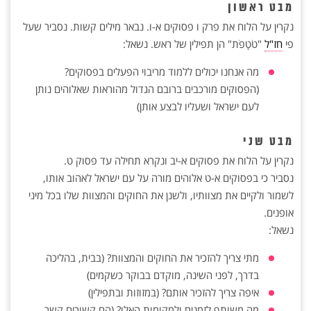
מבט ראשון
נקרין על הלוח את פרק ו פסוקים א-ו. נבאר מילים קשות. נסביר שעל
פי
חז"ל
"טֹטָפֹת" הן תפילין של ראש. נשאל:
מה אנחנו יכולים ללמוד מריבוי הפעלים בפסוקים?
(הפסוקים מורכבים ברובם הגדול מהוראות שאלוהים נותן
לעם ישראל ושעליו לבצע אותן)
מבט שני
נקרין על הלוח את פסוקים א-יב ונקרא תחילה עד פסוק ט.
נסביר כי בפסוקים א-ט אלוהים מורה על עם ישראל לאהוב אותו,
לשמור ולקיים את מצוותיו, ולשנן את החוקים והמצוות שלו בכל מיני
אופנים.
נשאל:
מתי צריך להזכיר את החוקים והמצוות? (בבית, בהליכה
בדרך, לפני השינה, מוקדם בבוקר כשקמים)
איפה צריך להזכיר אותם? (במזוזות ובתפילין)
מה משותף לזמנים ולמקומות האלו? (הם קשורים קשר