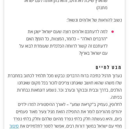
שהארץ שייכת לאלוהים, והוא נתן אותה לעם ישראל
מתנה)
נשוב להוראות של אלוהים ונשאל:
למה לדעתכם אלוהים רוצה שעם ישראל ישנן את
"הדברים האלה" – כלומר, המצוות, כל הזמן? האם
לדעתכם זה קשור לרווחה הכלכלית שעומדת לבוא על
עם ישראל בארץ?
מבט לחיים
נערוך תרגיל כתיבה ברוח הדברים: נבקש מכל תלמיד לכתוב במחברת
שלו משהו שהוא חושב שאנחנו צריכים לזכור בכל מקום שאנחנו
הולכים, בדרך ובבית ובבוקר ובערב וכו'. נשמע דוגמאות נבחרות
בכיתה.
לחלופין, נעמיק ב"קריאת שמע" – לאורך ההיסטוריה למדו ילדים
יהודים מהוריהם לומר את התפילה הזאת מגיל צעיר מאוד פעמיים
ביום, והיא נעשתה חלק בלתי נפרד מהיום שלהם וחלק בלתי נפרד
מחיי עם ישראל במשך דורות רבים. אפשר לספר לתלמידים את
סיפור