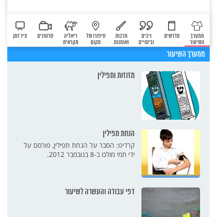
ממערך
מדרשים
ניבים
תרבות
סיפורו של
ריאליה
סרטונים
ציר זמן
השיעור
וביטויים
ואומנות
מקום
מקראית
ממערך השיעור
מזוזות ותפילין
הנחת תפילין
קרדיט: הסבר על הנחת תפילין, פורסם על
ידי תמי מולכו ב-8 בנובמבר 2012.
דפי עבודה והעשרה לשיעור