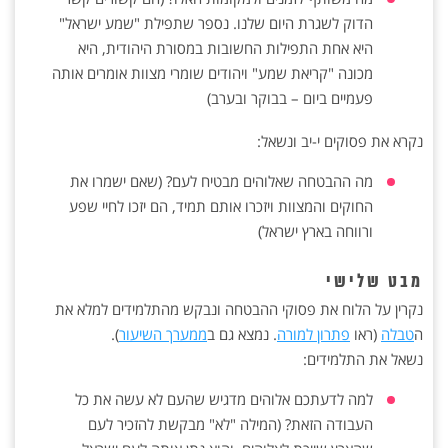
הדוק לשגרת היום שלנו. נספר שתפילת "שמע ישראל"
היא אחת התפילות החשובות במסורת היהודית, היא
מכונה "קריאת שמע" ויהודים שומרי מצוות אומרים אותה
פעמיים ביום – בבוקר ובערב)
נקרא את פסוקים י-יב ונשאל:
מה ההבטחה שאלוהים מבטיח לעם? (שאם ישמרו את
החוקים והמצוות ויזכרו אותם תמיד, הם יזכו לחיי שפע
ורווחה בארץ ישראל)
מבט שלישי
נקרין על הלוח את פסוקי ההבטחה ונבקש מהתלמידים למלא את
ה
טבלה
(ראו
פתרון למורה
. נמצא גם ב
ממערך השיעור
).
נשאל את התלמידים:
למה לדעתכם אלוהים מדגיש שהעם לא עשה את כל
העבודה הזאת? (המילה "לא" מבקשת להזכיר לעם