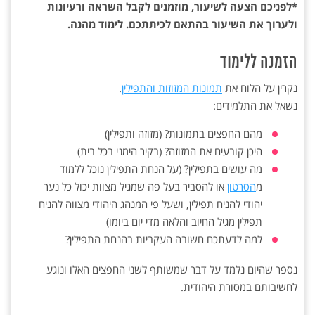
*לפניכם הצעה לשיעור, מוזמנים לקבל השראה ורעיונות
ולערוך את השיעור בהתאם לכיתתכם. לימוד מהנה.
הזמנה ללימוד
נקרין על הלוח את
תמונות המזוזות והתפילין
.
נשאל את התלמידים:
מהם החפצים בתמונות? (מזוזה ותפילין)
היכן קובעים את המזוזה? (בקיר הימני בכל בית)
מה עושים בתפילין? (על הנחת התפילין נוכל ללמוד
מ
הסרטון
או להסביר בעל פה שמגיל מצוות יכול כל נער
יהודי להניח תפילין, ושעל פי המנהג היהודי מצווה להניח
תפילין מגיל החיוב והלאה מדי יום ביומו)
למה לדעתכם חשובה העקביות בהנחת התפילין?
נספר שהיום נלמד על דבר שמשותף לשני החפצים האלו ונוגע
לחשיבותם במסורת היהודית.