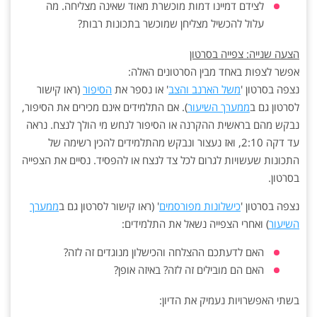
לצידם דמיינו דמות מוכשרת מאוד שאינה מצליחה. מה
עלול להכשיל מצליחן שמוכשר בתכונות רבות?
הצעה שנייה: צפייה בסרטון
אפשר לצפות באחד מבין הסרטונים האלה:
נצפה בסרטון '
משל הארנב והצב
' או נספר את
הסיפור
(ראו קישור
לסרטון גם ב
ממערך השיעור
). אם התלמידים אינם מכירים את הסיפור,
נבקש מהם בראשית ההקרנה או הסיפור לנחש מי הולך לנצח. נראה
עד דקה 2:10, ואז נעצור ונבקש מהתלמידים להכין רשימה של
התכונות שעשויות לגרום לכל צד לנצח או להפסיד. נסיים את הצפייה
בסרטון.
נצפה בסרטון '
כישלונות מפורסמים
' (ראו קישור לסרטון גם ב
ממערך
השיעור
) ואחרי הצפייה נשאל את התלמידים:
האם לדעתכם ההצלחה והכישלון מנוגדים זה לזה?
האם הם מובילים זה לזה? באיזה אופן?
בשתי האפשרויות נעמיק את הדיון: