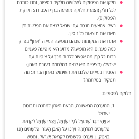
חלקו את הפסוקים לשלושה חלקים בסיפור, ותנו כותרת
לכל חלק (הצעת חלוקה מופיעה בדף העבודה: חלוקת
הפסוקים).
באילו אמצעים מנסה עם ישראל לנצח את הפלשתים?
תארו את תוצאות כל ניסיון.
אתרו את המקומות שבהם מופיעה המילה "ארון" בפרק.
כמה פעמים היא מופיעה? מדוע היא מופיעה פעמים
רבות כל כך? מה אפשר ללמוד מכך על ציפיות עם
ישראל? (הציפייה היא לנצח במלחמה בעזרת הארון)
הסבירו במילים שלכם את השימוש בארון הברית: מה
תפקידו במלחמה?
חלוקה לפסוקים:
המערכה הראשונה, הבאת הארון למחנה ותבוסת
ישראל
וַיְהִי דְבַר שְׁמוּאֵל לְכָל יִשְׂרָאֵל, וַיֵּצֵא יִשְׂרָאֵל לִקְרַאת
א
פְּלִשְׁתִּים לַמִּלְחָמָה וַיַּחֲנוּ עַל הָאֶבֶן הָעֵזֶר וּפְלִשְׁתִּים חָנוּ
בַאֲפֵק.
וַיַּעַרְכוּ פְלִשְׁתִּים לִקְרַאת יִשְׂרָאֵל, וַתִּטֹּשׁ
ב