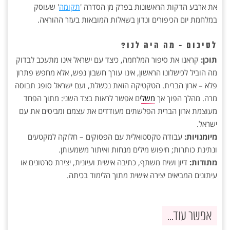
את ארבע הדקות הראשונות בפרק מן הסדרה '
תקומה
' שעוסק
במלחמת יום הכיפורים ונדון בשאלות המובאות בעזר ההוראה.
לסיכום - מה היה לנו?
תוכן:
קראנו את סיפור המלחמה, כיצד עם ישראל אינו מתעכב לבדוק
מה הוביל לכישלונו הראשון, אינו עורך חשבון נפש, אלא מחפש פתרון
פלא – ארון הברית. הטקטיקה הזאת נכשלת, ועם ישראל סופג תבוסה
מרה. מהלך הפוך אך
משל
ים אפשר לראות בצד השני: מתוך הפחד
מעוצמת ארון הברית הפלשתים מעודדים את עצמם ומביסים את עם
ישראל.
מיומנויות:
עבודה טקסטואלית עם הפסוקים – חלוקה למקטעים
ונתינת כותרות; חיפוש מילים מנחות ואיתור משמעותן.
מתודות:
דיון ושיח משתף, כתיבה אישית ועיונית, יצירת סרטונים או
עיתונים המביאים יצירה אישית מתוך הלימוד בכיתה.
אפשר עוד...