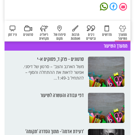
ממערך
מדרשים
ניבים
תרבות
סיפורו של
ריאליה
סרטונים
ציר זמן
השיעור
וביטויים
ואומנות
מקום
מקראית
ממערך השיעור
סרטונים - פרק ד, פסוקים א-י
משל הארנב והצב' – סרטון של דיסני.
אפשר לראות את ההתחלה והסוף –
להתחיל ב-1:49...
דפי עבודה והעשרה לשיעור
'רעידת אדמה'- מתוך הסדרה 'תקומה'