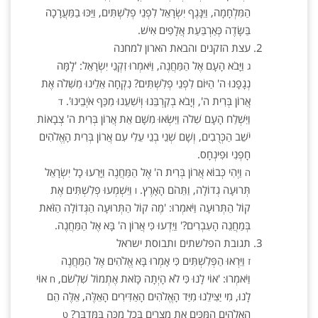
הַמִּלְחָמָה, וַיִּנָּגֶף יִשְׂרָאֵל לִפְנֵי פְלִשְׁתִּים, וַיַּכּוּ בַמַּעֲרָכָה
בַּשָּׂדֶה כְּאַרְבַּעַת אֲלָפִים אִישׁ.
עצת הזקנים והבאת הארון למחנה
וַיָּבֹא הָעָם אֶל הַמַּחֲנֶה, וַיֹּאמְרוּ זִקְנֵי יִשְׂרָאֵל: 'לָמָּה
ג
נְגָפָנוּ ה' הַיּוֹם לִפְנֵי פְלִשְׁתִּים? נִקְחָה אֵלֵינוּ מִשִּׁלֹה אֶת
אֲרוֹן בְּרִית ה', וְיָבֹא בְקִרְבֵּנוּ וְיֹשִׁעֵנוּ מִכַּף אֹיְבֵינוּ'.
ד
וַיִּשְׁלַח הָעָם שִׁלֹה וַיִּשְׂאוּ מִשָּׁם אֵת אֲרוֹן בְּרִית ה' צְבָאוֹת
יֹשֵׁב הַכְּרֻבִים, וְשָׁם שְׁנֵי בְנֵי עֵלִי עִם אֲרוֹן בְּרִית הָאֱלֹהִים
חָפְנִי וּפִינְחָס.
וַיְהִי כְּבוֹא אֲרוֹן בְּרִית ה' אֶל הַמַּחֲנֶה וַיָּרִעוּ כָל יִשְׂרָאֵל
ה
תְּרוּעָה גְדוֹלָה, וַתֵּהֹם הָאָרֶץ.
וַיִּשְׁמְעוּ פְלִשְׁתִּים אֶת
ו
קוֹל הַתְּרוּעָה וַיֹּאמְרוּ: 'מֶה קוֹל הַתְּרוּעָה הַגְּדוֹלָה הַזֹּאת
בְּמַחֲנֵה הָעִבְרִים?' וַיֵּדְעוּ כִּי אֲרוֹן ה' בָּא אֶל הַמַּחֲנֶה.
תגובת הפלשתים ותבוסת ישראל
וַיִּרְאוּ הַפְּלִשְׁתִּים כִּי אָמְרוּ בָּא אֱלֹהִים אֶל הַמַּחֲנֶה
ז
וַיֹּאמְרוּ: 'אוֹי לָנוּ כִּי לֹא הָיְתָה כָּזֹאת אֶתְמוֹל שִׁלְשֹׁם,
אוֹי
ח
לָנוּ, מִי יַצִּילֵנוּ מִיַּד הָאֱלֹהִים הָאַדִּירִים הָאֵלֶּה, אֵלֶּה הֵם
הָאֱלֹהִים הַמַּכִּים אֶת מִצְרַיִם בְּכָל מַכָּה בַּמִּדְבָּר?
ט