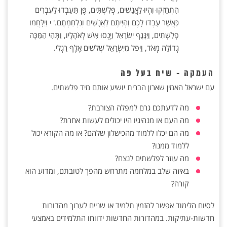
הִתְחַזְּקוּ וִהְיוּ לַאֲנָשִׁים, פְּלִשְׁתִּים, פֶּן תַּעַבְדוּ לָעִבְרִים
כַּאֲשֶׁר עָבְדוּ לָכֶם וִהְיִיתֶם לַאֲנָשִׁים וְנִלְחַמְתֶּם.'
וַיִּלָּחֲמוּ
י
פְלִשְׁתִּים, וַיִּנָּגֶף יִשְׂרָאֵל וַיָּנֻסוּ אִישׁ לְאֹהָלָיו, וַתְּהִי הַמַּכָּה
גְּדוֹלָה מְאֹד, וַיִּפֹּל מִיִּשְׂרָאֵל שְׁלֹשִׁים אֶלֶף רַגְלִי.
העמקה - שיח בעל פה
עם ישראל האמין שארון הברית יושיע אותם מיד פלשתים.
מה לדעתכם גרם למפלה הצורבת?
מה העם או מנהיגיו היו יכולים לעשות אחרת?
מה הם יכלו ללמוד מהכישלון שלהם? או מה הקורא יכול
ללמוד ממנו?
מה עוזר לפלשתים לנצח?
באיזה שלב במלחמה מתרחש מהפך לטובתם, ומדוע הוא
קורה?
לסיום הלימוד אפשר להזמין תלמיד או שניים לערוך מהדורות
חדשות-עתיקות. במהדורות החדשות ידווחו התלמידים באמצעי