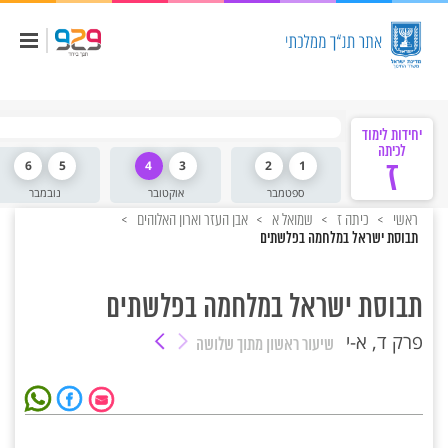
יחידות לימוד
לכיתה
ז
1
2
3
4
5
6
ספטמבר
אוקטובר
נובמבר
ראשי
כיתה ז
שמואל א
אבן העזר וארון האלוהים
תבוסת ישראל במלחמה בפלשתים
תבוסת ישראל במלחמה בפלשתים
פרק ד, א-י
שיעור ראשון
מתוך שלושה