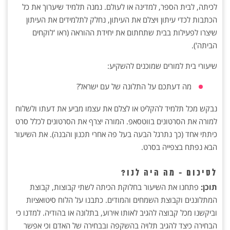
לכיתה, לבית הספר, למדינה או לעולם. נמנה תלמיד שיערוך את כל
הכתבות לכדי עיתון ויצלם את העיתון, נחלק לתלמידים את העיתון
שיצרו לפעילות בבית שתחתום את יחידת ההוראה (ראו 'לוקחים
הביתה').
שיעורי בית למורים שמוכנים להשקיע:
מה דעתכם על התלונה של עם ישראל?
נבקש מכל תלמיד להקליט או לצלם את עצמו מביע את דעתו ולשלוח
למורה את הסרטונים בווטסאפ. המורה יצרף את הסרטונים לכלל סרט
כיתתי אחד (כך נתרגל הבעה בעל פה אחרי תכנון והבנה). את השיעור
הבא נפתח בצפייה בסרט.
לסיכום - מה היה לנו?
תוכן:
פתחנו את השיעור בחלוקת הכיתה לשתי קבוצות, קבוצת
המתלוננים וקבוצת השמחים והמודים. כתבנו על הלוח סיטואציות
וביקשנו מכל קבוצה להגיב לאותו אירוע, בתלונה או בהודיה. למדנו כי
הבחירה כיצד להגיב תלויה בהשקפה ובבחירה של האדם וכי אפשר