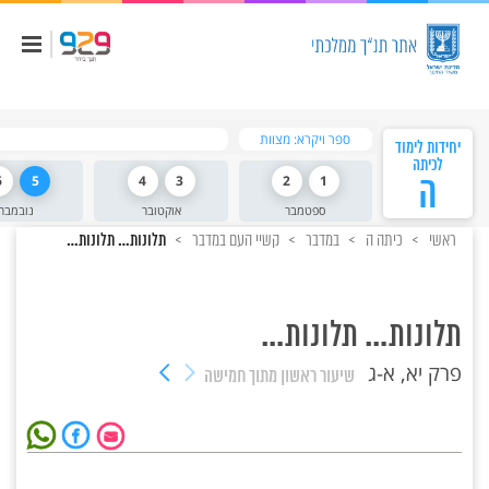
ספר ויקרא: מצוות
יחידות לימוד
לכיתה
ה
1
2
3
4
5
6
ספטמבר
אוקטובר
נובמבר
ראשי
כיתה ה
במדבר
קשיי העם במדבר
תלונות… תלונות…
תלונות… תלונות…
פרק יא, א-ג
שיעור ראשון
מתוך חמישה