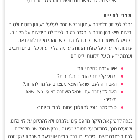
של ישראל גם כאשר הם חוטאים ומתפלל בעבורם)
מבט לחיים
נחלק לכל זוג תלמידים עיתון ונבקש מהם לעלעל בעיתון בזוגות ולגזור
ידיעות שיש בהן הודיה או הכרה בטוב ולצידן לגזור ידיעות על תלונות.
נקדיש למשימה חמש דקות בלבד. נבקש מהתלמידים להניח את
ערמות הידיעות על שולחן המורה, ערמה של ידיעות על דברים חיוביים
וערמת ידיעות על תלונות וקיטורים.
איזו ערמה גדולה יותר?
מדוע קל יותר להתלונן מלהודות?
האם היה לעם ישראל היוצא ממצרים על מה להודות?
האם לדעתכם עם ישראל השתנה באופיו מאז יציאת
מצרים?
כיצד כולנו נוכל להתלונן פחות ולהודות יותר?
ננסה להפיק את הלקח מהפסוקים שלמדנו ולא להתלונן על לא כלום,
ולמעלה מכך, להודות על הטוב שזכינו לו. נבקש מכל שני תלמידים
לכתוב כתבה לעיתון כיתתי ובו דברי הודיה או ידיעה משמחת שקשורה