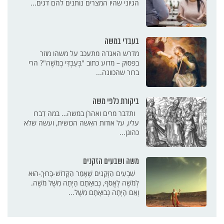
הגיוני שהיו המצרים נותנים להם דגים...
בעבדי במשה
מדרש האגדה מתעכב על משהו מוזר
בפסוק – מדוע כתוב "בְּעַבְדִּי בְמֹשֶׁה"? הרי
ברור שהכוונה...
ביקורת כלפי משה
ותדבר מרים ואהרֹן במשה… במה דִברו
עליו, על אודות האִשה הכושית, ועשה שלא
כהוגן...
משה ושבעים הזקנים
שִׁבְעִים הַזְּקֵנִים שֶׁאָמַר הַקָּדוֹשׁ-בָּרוּךְ-הוּא
לְמֹשֶׁה לֶאֱסֹף, נְבוּאָתָם הָיְתָה מִשֶּׁל מֹשֶׁה.
וְאֵם הָיְתָה נְבוּאָתָם מִשֶּׁל...
ענווה
צרעת
ציר זמן
הישרדות
איסוף המן
מדבר פארן