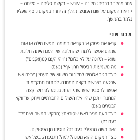
אחר מהלך הדברים: תלונה – עונש – בקשת סליחה – סליחה –
קריאת המקום על שם העונש. מהלך זה יחזור במקום נוסף שעליו
נלמד בהמשך.
מבט שני
קראו את פסוק א' בקריאה דמומה וחפשו מילה או אות
שמהם אפשר ללמוד שהתלונה של העם הייתה תלונת
שווא – תלונה על לא כלום? ("וַיְהִי הָעָם כְּמִתְאֹנְנִים")
מה משמעות הביטוי' חרון אף? (כעס)
כיצד הגיב אלוהים לתלונות השווא של העם? (פרצה אש
שפגעה באנשים בקצה המחנה. לכיתות מתקדמות
אפשר להסביר שיש שתי דעות בנוגע לפירוש 'קצה
המחנה' ייתכן שהיו אלו השוליים החברתיים וייתכן שדווקא
הבכירים בעם)
כיצד העם מגיב לאש שפורצת? (מבקש ממשה שיתפלל
בעבורם)
האם משה מתפלל בעבורם? הוכיחו מן הפסוקים.
כיצד המקום ההוא מכונה? למה? (תבערה, בשל אש