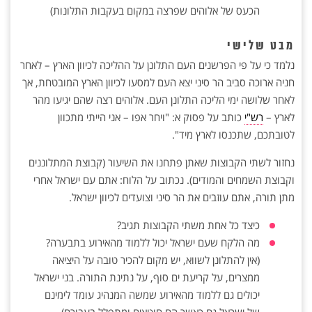
הכעס של אלוהים שפרצה במקום בעקבות התלונות)
מבט שלישי
נלמד כי על פי הפרשנים העם התלונן על ההליכה לכיוון הארץ – לאחר
חניה ארוכה סביב הר סיני יצא העם למסעו לכיוון הארץ המובטחת, אך
לאחר שלושה ימי הליכה התלונן העם. אלוהים רצה שהם יגיעו מהר
לארץ –
רש"י
כותב על פסוק א: "ויחר אפו – אני הייתי מתכוון
לטובתכם, שתכנסו לארץ מיד".
נחזור לשתי הקבוצות שאתן פתחנו את השיעור (קבוצת המתלוננים
וקבוצת השמחים והמודים). נכתוב על הלוח: אתם עם ישראל אחרי
מתן תורה, אתם עוזבים את הר סיני וצועדים לכיוון ישראל.
כיצד כל אחת משתי הקבוצות תגיב?
מה הלקח שעם ישראל יכול ללמוד מהאירוע בתבערה?
(אין להתלונן לשווא, יש מקום להכיר טובה על היציאה
ממצרים, על קריעת ים סוף, על נתינת התורה. בני ישראל
יכולים גם ללמוד מהאירוע שמשה המנהיג עומד לימינם