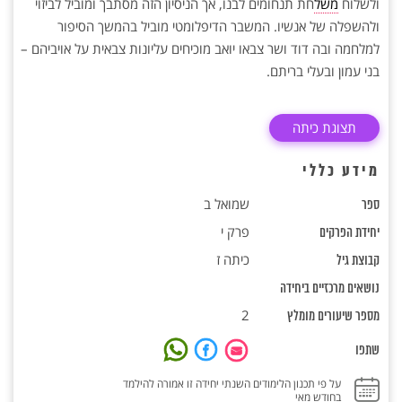
ולשלוח
משל
חת תנחומים לבנו, אך הניסיון הזה מסתבך ומוביל לביזוי
ולהשפלה של אנשיו. המשבר הדיפלומטי מוביל בהמשך הסיפור
למלחמה ובה דוד ושר צבאו יואב מוכיחים עליונות צבאית על אויביהם –
בני עמון ובעלי בריתם.
תצוגת כיתה
מידע כללי
שמואל ב
ספר
פרק י
יחידת הפרקים
כיתה ז
קבוצת גיל
נושאים מרכזיים ביחידה
2
מספר שיעורים מומלץ
שתפו
על פי תכנון הלימודים השנתי יחידה זו אמורה להילמד
בחודש מאי