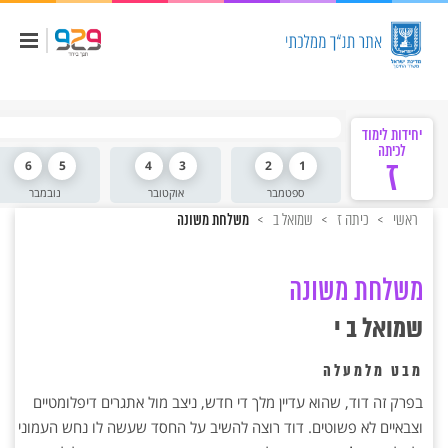
יחידות לימוד
לכיתה
ז
1
2
3
4
5
6
ספטמבר
אוקטובר
נובמבר
ראשי
כיתה ז
שמואל ב
משלחת משונה
משלחת משונה
שמואל ב י
מבט מלמעלה
בפרק זה דוד, שהוא עדיין מלך די חדש, ניצב מול אתגרים דיפלומטיים
וצבאיים לא פשוטים. דוד רוצה להשיב על החסד שעשה לו נחש העמוני