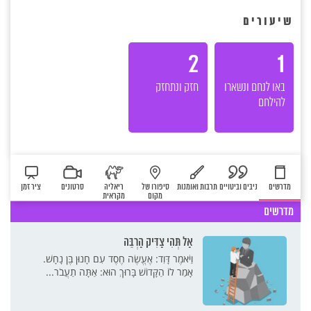
שיעורים
2
1
באו לנחם ונשארו
חזק ונתחזק
להילחם
מדרשים
ניבים וביטויים
תרבות ואומנות
סיפורו של
ריאליה
סרטונים
ציר זמן
מקום
מקראית
מדרשים
אַל תְּהִי צַדִּיק הַרְבֵּה
וַיֹּאמֶר דָּוִד: אֶעֱשֶׂה חֶסֶד עִם חָנוּן בֶּן נָחָשׁ.
אָמַר לוֹ הַקָּדוֹשׁ בָּרוּךְ הוּא: אַתָּה תַעֲבֹר...