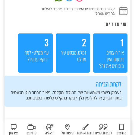
על פי תכנון הלימודים השנתי יחידה זו אמורה להילמד
בחודש אפריל
שיעורים
3
2
1
איך רוצחים
נמלט, מבקש עיר
ערי מקלט- למה
בטעות ואיך
מקלט
דווקא עכשיו?
מוכיחים את זה?
לקחת הביתה
נעסוק בשתי משמעויות של המילה 'מקלט': ניצור מרחב מוגן מכעסים
בתוך הבית, או לחלופין נלך לבקר במקלט כלשהו בסביבתנו.
מדרשים
ניבים וביטויים
תרבות ואומנות
סיפורו של
ריאליה
סרטונים
ציר זמן