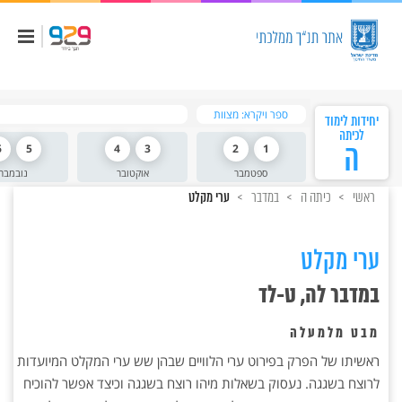
ספר ויקרא: מצוות
יחידות לימוד
לכיתה
ה
1
2
3
4
5
6
ספטמבר
אוקטובר
נובמבר
ראשי
כיתה ה
במדבר
ערי מקלט
ערי מקלט
במדבר לה, ט-לד
מבט מלמעלה
ראשיתו של הפרק בפירוט ערי הלוויים שבהן שש ערי המקלט המיועדות
לרוצח בשגגה. נעסוק בשאלות מיהו רוצח בשגגה וכיצד אפשר להוכיח