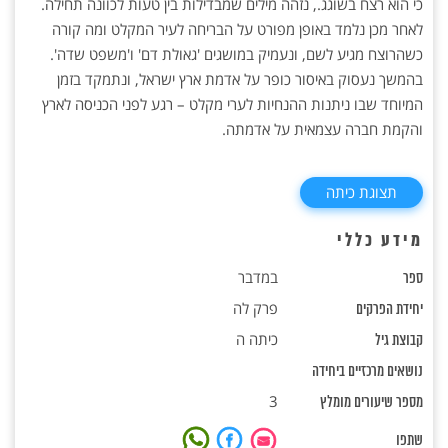
כי הוא רצח בשוגג., נזהה מילים שמבדילות בין טעות לכוונה תחילה.
לאחר מכן נלמד באופן מפורט על הבריחה לעיר המקלט ומה קורה
כשהרוצח מגיע לשם, ונעמיק במושגים 'גאולת דם' ו'משפט שדה'.
בהמשך נעסוק באיסור כופר על אדמת ארץ ישראל, ונתמקד בזמן
המיוחד שבו ניתנות ההנחיות לערי מקלט – רגע לפני הכניסה לארץ
והקמת חברה עצמאית על אדמתה.
תצוגת כיתה
מידע כללי
במדבר
ספר
פרק לה
יחידת הפרקים
כיתה ה
קבוצת גיל
נושאים מרכזיים ביחידה
3
מספר שיעורים מומלץ
שתפו