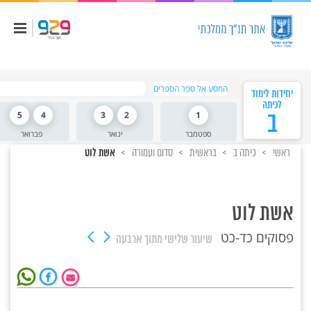
המסע אל ספר הספרים
יחידות לימוד
לכיתה
ב
1
2
3
4
5
ספטמבר
ינואר
פברואר
ראשי
כיתה ב
בראשית
סדום ועמורה
אשת לוט
אשת לוט
פסוקים כד-כט
שיעור שלישי
מתוך ארבעה