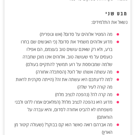
מבט שני
נשאל את התלמידים:
מה המטיר אלוהים על סדום? (אש וגופרית)
מדוע אלוהים משמיד את סדום? (כי האנשים שם בחרו
ברע, ולא רק שאינם עושים טוב בעצמם, הם אפילו
כועסים על מי שעושה טוב. אלוהים אינו מוכן שחברה
שלמה שמבוססת על רוע תמשיך להתקיים בעולם)
מה עשתה אשתו של לוט? (הסתכלה אחורה)
למה לדעתכם היא עשתה את זה? (הייתה סקרנית לראות
מה קורה לעיר שלה)
מה קרה לה? (נהפכה לנציב מלח)
מדוע היא נהפכה לנציב מלח? (המלאכים אמרו ללוט ולבני
משפחתו לא להביט אחורה לסדום, והיא עברה על
הוראתם)
מה אברהם רואה כאשר הוא קם בבוקר? (שעולה קיטור מן
הארץ)