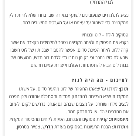
לנו להתרחק)
נציע לתלמידים שמעוניינים לשתף במקרה שבו בחרו שלא להיות חלק
מהקבוצה כדי לשמור על עצמם או על הערכים החשובים להם.
פסוקים ל-לח – לוט ובנותיו
:
נקרא את הפסוקים ולאחר הקריאה נספר לתלמידים בקצרה את אשר
קרה ללוט לאחר הפיכת סדום. אפשר להסביר שבנותיו של לוט חשבו
שהעולם כולו נחרב וכי רק הן נותרו כדי ללדת דור חדש, המעשה של
בנות לוט הביא להתפתחות העולם וליצירת עמים חדשים.
לסיכום - מה היה לנו?
תוכן:
למדנו על יציאתו החפוזה של לוט מהעיר סדום, על אשתו
הסקרנית שלא הצליחה להתנתק מסדום והסתכלה אחורה ולכן הפכה
לנציב מלח ושוחחנו על מצבים שבהם גם אנחנו נדרשים לקום ולעזוב
את החברים שלנו או להתרחק מהם.
מיומנויות:
קריאת פסוקים והבנתם, הפקת לקחים מהסיפור המקראי.
מתודות:
הבנת הרעיונות בפסוקים בעזרת
מדרש
, צפייה בסרטון.