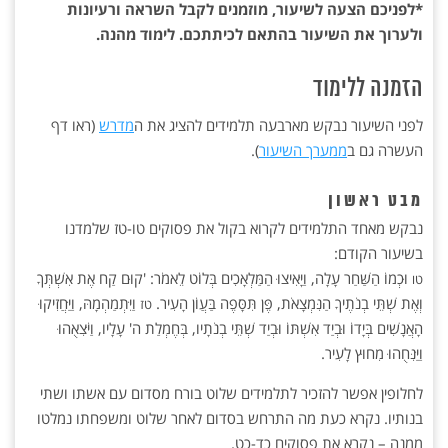
*לפניכם הצעה לשיעור, מוזמנים לקבל השראה ורעיונות
ולערוך את השיעור בהתאם לכיתתכם. לימוד מהנה.
הזמנה ללימוד
לפני השיעור נבקש מארבעה תלמידים להציג את ה
מדרש
(ראו דף
העשרה גם ב
ממערך השיעור
).
מבט ראשון
נבקש מאחד התלמידים לקרוא בקול את פסוקים טו-טז שלמדנו
בשיעור הקודם:
וּכְמוֹ הַשַּׁחַר עָלָה, וַיָּאִיצוּ הַמַּלְאָכִים בְּלוֹט לֵאמֹר: 'קוּם קַח אֶת אִשְׁתְּךָ
טו
וְאֶת שְׁתֵּי בְנֹתֶיךָ הַנִּמְצָאֹת, פֶּן תִּסָּפֶה בַּעֲוֺן הָעִיר.
וַיִּתְמַהְמָהּ, וַיַּחֲזִיקוּ
טז
הָאֲנָשִׁים בְּיָדוֹ וּבְיַד אִשְׁתּוֹ וּבְיַד שְׁתֵּי בְנֹתָיו, בְּחֶמְלַת ה' עָלָיו, וַיֹּצִאֻהוּ
וַיַּנִּחֻהוּ מִחוּץ לָעִיר.
לחלופין אפשר להזכיר לתלמידים שלוט בורח מסדום עם אשתו ושתי
בנותיו. נקרא כעת מה התרחש בסדום לאחר שלוט ומשפחתו נמלטו
ממנה – נקרא את פסוקים כד-כט.