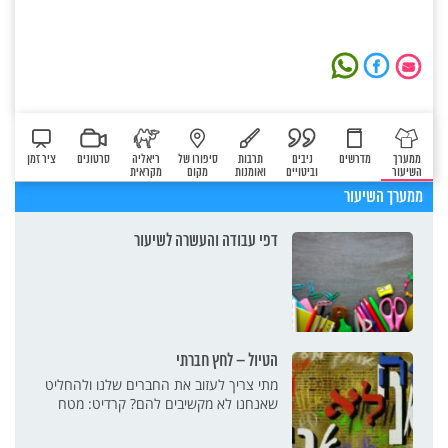
ממערך
מדרשים
ניבים
תרבות
סיפורו של
ריאליה
סרטונים
ציר זמן
השיעור
וביטויים
ואומנות
מקום
מקראית
ממערך השיעור
דפי עבודה והעשרה לשיעור
הטיול – לחץ חברתי
מתי צריך לעזוב את החברים שלנו ולהחליט
שאנחנו לא מקשיבים להם? קרדיט: מטח