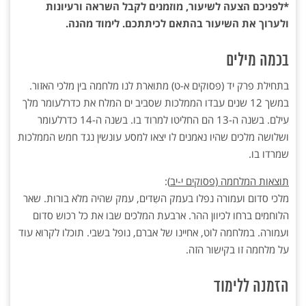
*לפניכם הצעה לשיעור, מוזמנים לקבל השראה ורעיונות
ולערוך את השיעור בהתאם לכיתתכם. לימוד מהנה.
בכמה מילים
בתחילת פרק יד (פסוקים א-ט) מתוארת לנו מלחמה בין מלכי האזור.
במשך 12 שנים עבדו הממלכות שסביב ים המלח את כדרלעומר מלך
עילם. בשנה ה-13 הם החליטו למרוד בו. בשנה ה-14 כדרלעומר
ושלושה מלכים שהיו נאמנים לו יצאו למסע עונשין נגד חמש הממלכות
שמרדו בו.
תוצאות המלחמה (פסוקים י-יב
):
מלכי סדום ועמורה נפלו בעמק השִדים, עמק שהיה מלא בורות. שאר
הלוחמים ברחו לכיוון ההר. ארבעת המלכים שבו את כל רכוש סדום
ועמורה. במלחמה לוט, אחיינו של אברם, נופל בשבי. תוכלו לקרוא עוד
על מלחמה זו בקישור הזה.
הזמנה ללימוד