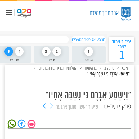
המסע אל ספר הספרים
יחידות לימוד
לכיתה
ב
1
2
3
4
5
ספטמבר
ינואר
פברואר
ראשי
כיתה ב
בראשית
המלחמה וברית בין הבתרים
"וַיִּשְׁמַע אַבְרָם כִּי נִשְׁבָּה אָחִיו"
"וַיִּשְׁמַע אַבְרָם כִּי נִשְׁבָּה אָחִיו"
פרק יד,יב-כד
שיעור ראשון
מתוך ארבעה