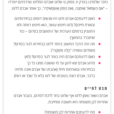
ניזכר שלמדנו בפרק יג פסוק ט שלוט ואברם החליטו שדרכיהם ייפרדו
– "אִם הַשְּׂמֹאל וְאֵימִנָה, וְאִם הַיָּמִין וְאַשְׂמְאִילָה", כך אומר אברם ללוט.
האם לדעתכם אברם ולוט היו אנשים דומים בבחירותיהם
ובאורח חייהם? (לוט חיפש עושר, הוא חיפש רווחה ולא
התעניין ברמתם הערכית של התושבים בסדום – כפי
שיתברר בהמשך)
מה היה הדבר החשוב ביותר ללוט בבחירתו לגור בסדום?
(שסדום עשירה "כֻלָּהּ מַשְׁקֶה")
האם לדעתכם אברם היה בוחר לגור בסדום? (לא)
מדוע אברם יצא להגן על מי ששונה ממנו כל כך
בבחירותיו ובאורחות חייו? (אהבתו של אברם אינה תלויה
בדבר, אברם רוצה בטובתו של לוט בלא כל שכר או רווח)
מבט לחיים
אברם נשאר נאמן ללוט אף שלוט בחר ללכת לסדום, בעבור אברם
אחריות לבן משפחה היא חשובה ומחייבת.
מהי לדעתכם אחריות לבן משפחה?