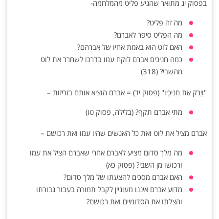
בפסוק יג מתואר שהגיע פליט מהמלחמה-
מה זה פליט?
מה הפליט סיפר לאברם?
האם לוט הוא באמת אחיו של אברהם?
כמה חניכים אברם לוקח עמו בדרכו לשחרר את לוט
מהשבי? (318)
"וַיָּרֶק אֶת חֲנִיכָיו" (פסוק יד) = אברם הוציא אותם בזריזות –
מתי אברם תקף? (בלילה, פסוק טו)
אברם מציל את לוט ואת כל האנשים שהיו עמו ואת רכושם –
מה מלך סדום מציע לאברם אחרי שאברם הציל את עמו
ורכושו מן השבי? (פסוק כא)
האם אברם מסכים להצעתו של מלך סדום?
מדוע אברם איננו מעוניין לקבל תמורה בעבור גבורתו
והצלתו את הסדומיים ואת רכושם?