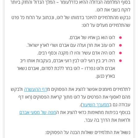
בסוף המלחמה הגדולה ההיא כדרלעומר – המלך הגדול והחזק ביותר
לוקח בשבי את לוט.
נבקש מהתלמידים להיזכר בדמותו של לוט, ונכתוב על הלוח כל פרט
שהתלמידים מעלים על לוט:
לוט הוא בן אחיו של אברם.
לוט עזב את חרן ועלה עם אברם ושרי לארץ ישראל.
לוט היה אדם עשיר והיו לו מקנה וכסף רבים.
היה ריב בין רועי לוט לבין רועי אברם, בעקבות אותו ריב
אברם ולוט נפרדו – לוט בחר ללכת לסדום, ואברם נשאר
בארץ כנען.
לתלמידים מיומנים אפשר להציג את הפסוקים מ
דף ההעשרה
ולבקש
מהם לאסוף את הפרטים על לוט מתוך קריאת הפסוקים (ראו דף
עבודה גם ב
ממערך השיעור
).
בנוסף בכיתות מתאימות כדאי להציג את ה
מפה של מסעי אברם
ולראות את הדרך בה עבר.
נשאל את התלמידים שאלות הבנה על הפסוקים: