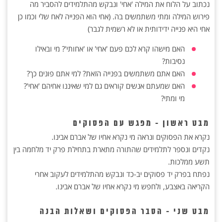
נכתוב על הלוח את המילה 'אחי' ונבקש מהתלמידים להסביר מה
פירוש המילה ומתי משתמשים בה. (אחי הוא הפנייה לאח שלי וכמו כן
אחי היא פנייה ידידותית או לא רשמית לגבר)
האם מישהו קרא לכם פעם 'אחי' או 'אחותי'? מי ובאילו
נסיבות?
האם אתם משתמשים בפנייה הזאת? למי אתם פונים כך?
האם שמעתם אנשים קוראים גם למי שאיננו אחיהם 'אחי'?
מי ומתי?
מבט ראשון - מפגש עם הפסוקים
נקרא את הפסוקים ונראה מי נקרא אחיו של אברם אבינו.
נקדים ונספר לתלמידים שהתורה מתארת בתחילת פרק יד מלחמה בין
תשע ממלכות.
נפתח בפרק יד פסוקים יב-כד ונבקש מהתלמידים לעקוב אחרי
הקריאה באצבע, ולחפש מי נקרא אחיו של אברם אבינו.
מבט שני - הסבר הפסוקים ושאלות הבנה