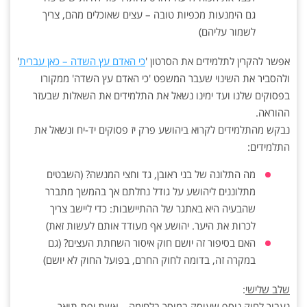
גם הימנעות מכפיות טובה – עצים שאוכלים מהם, צריך
לשמור עליהם)
אפשר להקרין לתלמידים את הסרטון '
כי האדם עץ השדה – כאן עברית
'
ולהסביר את השינוי שעבר המשפט 'כי האדם עץ השדה' ממקורו
בפסוקים שלנו ועד ימינו נשאל את התלמידים את השאלות שבעזר
ההוראה.
נבקש מהתלמידים לקרוא ביהושע פרק יז פסוקים יד-יח ונשאל את
התלמידים:
מה התלונה של בני ראובן, גד וחצי המנשה? (השבטים
מתלוננים ליהושע על גודל נחלתם אך בהמשך מתברר
שהבעיה היא באתגר של ההתיישבות: כדי ליישב צריך
לכרות את היער. יהושע אף מעודד אותם לעשות זאת)
האם בסיפור זה יושם חוק איסור השחתת העצים? (גם
במקרה זה, בדומה לחוק החרם, בפועל החוק לא יושם)
שלב שלישי
:
נעבור לחוק נוסף שעוסק במוסר בלחימה – אשת יפת תואר.