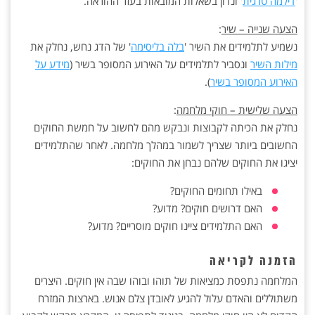
'
דילמה טרגית
' ונדון בשאלות המובאות בעזר ההוראה.
הצעה שנייה – שיר
:
נשמיע לתלמידים את השיר '
בלה בליסימה
' של הדג נחש, נחלק את
מילות השיר
ונסביר לתלמידים על האירוע המסופר בשיר (
מידע על
האירוע המסופר בשיר
).
הצעה שלישית – חוקי מלחמה
:
נחלק את הכיתה לקבוצות ונבקש מהם לחשוב על חמשת החוקים
החשובים ביותר שצריך לשמור במהלך מלחמה. לאחר שהתלמידים
יציגו את החוקים שלהם נבחן את החוקים:
באילו תחומים החוקים?
האם דרושים חוקים? מדוע?
האם התלמידים ציינו חוקים מוסריים? מדוע?
הזמנה לקריאה
המלחמה נתפסת כמציאות של תוהו ובוהו שבה אין חוקים. היצרים
משתוללים והאדם עלול להגיע לאובדן צלם אנוש. בארצות המזרח