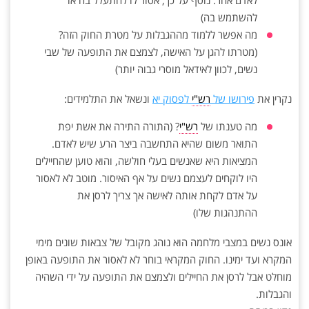
לאדם אחר. נוסף על כך, אסור לו להתעלל בה או
להשתמש בה)
מה אפשר ללמוד מההגבלות על מטרת החוק הזה?
(מטרתו להגן על האישה, לצמצם את התופעה של שבי
נשים, לכוון לאידאל מוסרי גבוה יותר)
נקרין את
פירושו של
רש"י
לפסוק יא
ונשאל את התלמידים:
מה טענתו של
רש"י
? (התורה התירה את אשת יפת
התואר משום שהיא התחשבה ביצר הרע שיש לאדם.
המציאות היא שאנשים בעלי חולשה, והוא טוען שהחיילים
היו לוקחים לעצמם נשים על אף האיסור. מוטב לא לאסור
על אדם לקחת אותה לאישה אך צריך לרסן את
ההתנהגות שלו)
אונס נשים במצבי מלחמה הוא נוהג מקובל של צבאות שונים מימי
המקרא ועד ימינו. החוק המקראי בוחר לא לאסור את התופעה באופן
מוחלט אבל לרסן את החיילים ולצמצם את התופעה על ידי השהיה
והגבלות.