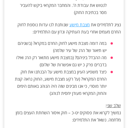
לנטוש את עבודת ה'. והמחבר המקראי ביקש להעביר
מסר בכתיבת החוק)
נציג לתלמידים את
מצבת מישע
שנותנת לנו עדות נוספת לחוק
החרם מעמים אחרי בעת העתיקה ונדון עם התלמידים:
במה דומה מצבת מישע לחוק החרם במקרא? (בשניהם
יש תיאור של הרג של עיר שלמה)
מה ההבדל ביניהם? (במצבת מישע מתואר רק הרג ואילו
בדברים פרק כ יש גם אפשרות של שלום)
כיצד משפיע העיון במצבת מישע על הבנתנו את חוק
החרם המקראי? (על רקע מצבת מישע, החוק נראה קצת
יותר מוסרי, כי אנו מבינים שזה היה הנוהג באותם הימים
והחוק המקראי מעודן יחסית לנוהג)
שלב שני
:
נמשיך לקרוא את פסוקים יט-כ – חוק איסור השחתת העצים בזמן
מלחמה. נשאל את התלמידים: