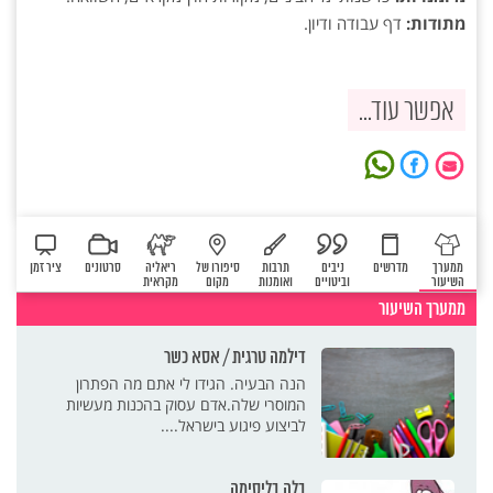
מתודות:
דף עבודה ודיון.
אפשר עוד...
ממערך
מדרשים
ניבים
תרבות
סיפורו של
ריאליה
סרטונים
ציר זמן
השיעור
וביטויים
ואומנות
מקום
מקראית
ממערך השיעור
דילמה טרגית / אסא כשר
הנה הבעיה. הגידו לי אתם מה הפתרון
המוסרי שלה.אדם עסוק בהכנות מעשיות
לביצוע פיגוע בישראל....
בלה בליסימה