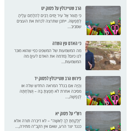
הרב שטיינזלץ על פסוק יט
כִּי תָצוּר אֶל עִיר יָמִים רַבִּים לְהִלָּחֵם עָלֶיהָ
לְתָפְשָׂהּ. ייתכן שתרצה לכרות את העצים
שסביב...
כי האדם עץ השדה
מה המשמעות של המשפט כפי שהוא מוכר
לנו כיום? (מדמה את האדם לעץ) מה
המשמעות...
פירוש הרב שטיינזלץ לפסוק יד
וְהָיָה אִם בגלל המראה החדש שלה או
מסיבה אחרת לֹא חָפַצְתָּ בָּהּ – וְשִׁלַּחְתָּהּ
לְנַפְשָׁהּ,...
רש"י על פסוק יא
"וְלָקַחְתָּ לְךָ לְאִשָּׁה" – לא דיברה תורה אלא
כנגד יצר הרע, שאם אין הקב"ה מתירה,...