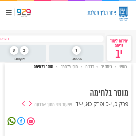
נושא ב
יחידות לימוד
לכיתה
יב
1
2
3
ספטמבר
אוקטובר
ראשי
כיתה יב
דברים
חוקי מלחמה
מוסר בלחימה
מוסר בלחימה
פרק כ, י-כ ופרק כא, י-יד
שיעור שני
מתוך ארבעה