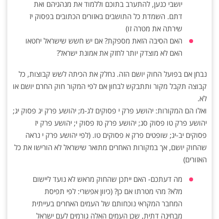
יושבי כנען, להתערב בתוכם וללמוד את מנהגיהם ואת
דתם. השמדת כל התושבים באזורים הכתובים בפסוק יז
שירתה את מטרה זו)
האם הסיבה הזאת מספקת? אם יש חשש שישראל יחטאו
האם לא מוצדק יותר לחזק את אמונת ישראל?
נבחן אם בפועל החוק יושם הזה. נחלק את הכיתה לשש קבוצות, כל
קבוצה תקבל מקור ותתבקש לבחון אם לפי המקור חוק החרם יושם או
לא.
ואלו הם המקורות: יהושע פרק י פסוקים לג-מ; יהושע פרק יג פסוק יג;
יהושע פרק טו פסוק סג; יהושע פרק טז פסוק י; יהושע פרק יז
פסוקים יב-יג; שופטים פרק א פסוקים טו. (לפי יהושע פרק י נראה
שהחוק יושם, אך במקורות האחרים מתואר שישראל לא הורישו את כל
האזורים)
מה דעתכם- האם ייתכן שהחוק מראש לא נועד ליישום
מלא? מהי מטרתו אם כן? (כיוון אפשרי: לפי תפיסת
המחבר המקראי נוכחותם של העמים האחרים בעייתית
מבחינה דתית, שכן העמים האלה גורמים לעם ישראל