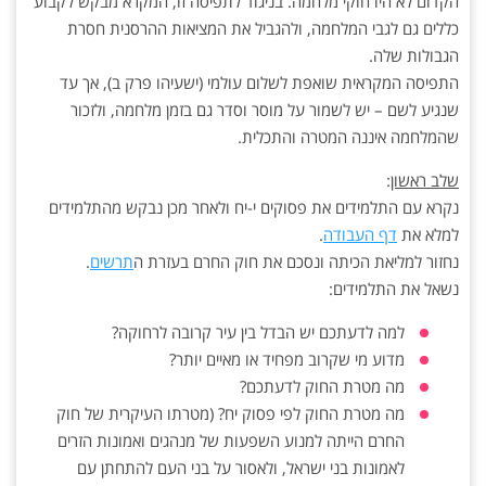
הקדום לא היו חוקי מלחמה. בניגוד לתפיסה זו, המקרא מבקש לקבוע
כללים גם לגבי המלחמה, ולהגביל את המציאות ההרסנית חסרת
הגבולות שלה.
התפיסה המקראית שואפת לשלום עולמי (ישעיהו פרק ב), אך עד
שנגיע לשם – יש לשמור על מוסר וסדר גם בזמן מלחמה, ולזכור
שהמלחמה איננה המטרה והתכלית.
שלב ראשון
:
נקרא עם התלמידים את פסוקים י-יח ולאחר מכן נבקש מהתלמידים
למלא את
דף העבודה
.
נחזור למליאת הכיתה ונסכם את חוק החרם בעזרת ה
תרשים
.
נשאל את התלמידים:
למה לדעתכם יש הבדל בין עיר קרובה לרחוקה?
מדוע מי שקרוב מפחיד או מאיים יותר?
מה מטרת החוק לדעתכם?
מה מטרת החוק לפי פסוק יח? (מטרתו העיקרית של חוק
החרם הייתה למנוע השפעות של מנהגים ואמונות הזרים
לאמונות בני ישראל, ולאסור על בני העם להתחתן עם