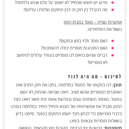
מדוע יש חשש שהחייל לא ישמור על צלם אנוש בלחימה?
מה ההבדל בין חוק זה לבין החוקים שלמדנו עליהם?
אפשרות שנייה – מוסר במבחן הזמן
:
נשאל את התלמידים:
האם מוסר תלוי בזמן ובמקום?
האם התנהגות מוסרית יכולה להשתנות?
דברים שהיום נראים לנו מוסריים בעתיד עלולים להיחשב
לא מוסריים?
לסיכום - מה היה לנו?
תוכן:
דנו במקומו של המוסר במלחמה, בחנו את חוק החרם ואת
האתגרים המוסריים שהוא מציב. ראינו שנראה שהחוק לא יושם
בפועל. באיסור השחתת עצים ובפרשת אשת יפת תואר ראינו כיצד
החוק מגביל את אפשרויותיו של הצבא והחייל היחיד במלחמה נעזרנו
בדברי מפרשים כדי לבחון כיצד יושמו החוקים בפועל. סיימנו בדיון
בשאלות מוסריות צבאיות בימינו.
מיומנויות:
פרשנות ימי הביניים, מקורות חוץ מקראיים, השוואה.