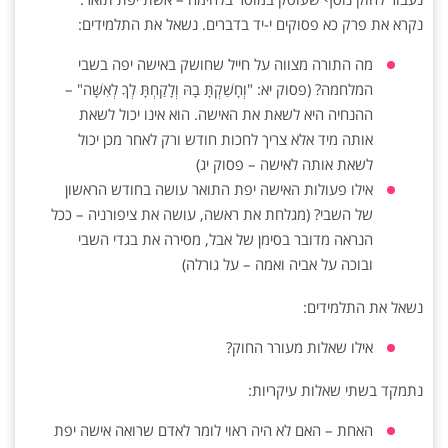
נקרא את פרק כא פסוקים י-יד בדברים. נשאל את התלמידים:
מה התורה מצווה על חייל שחושק באישה יפה בשבי
המלחמה? (פסוק יא: "וְחָשַׁקְתָּ בָהּ וְלָקַחְתָּ לְךָ לְאִשָּׁה" –
ההנחיה היא לשאת את האישה. הוא אינו יכול לשאת
אותה מיד אלא צריך לחכות חודש ורק לאחר מכן יכול
לשאת אותה לאישה – פסוק יג)
אילו פעולות האישה יפת התואר עושה בחודש הראשון
של השבי? (מגלחת את ראשה, עושה את ציפורניה – ככל
הנראה מדובר בסימן של אבל, מסירה את בגדי השבי
ובוכה על אביה ואמה – על גורלה)
נשאל את התלמידים:
אילו שאלות מעורר החוק?
נתמקד בשתי שאלות עיקריות:
האחת – האם לא היה ראוי לומר לאדם שרואה אישה יפת