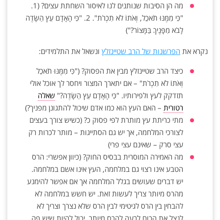
מה הן הסיבות שנותנים לנו לאיסור השחתת עצים? (1.
"כִּי מִמֶּנּוּ תֹאכֵל, וְאֹתוֹ לֹא תִכְרֹת". 2. "כִּי הָאָדָם עֵץ הַשָּׂדֶה
לָבֹא מִפָּנֶיךָ בַּמָּצוֹר?")
נקרא את
הפרשנות של הרב שטיינזלץ
ונשאל את התלמידים:
כיצד הרב שטיינזלץ מבין את הפסוק? ("כִּי מִמֶּנּוּ תֹאכֵל
וְאֹתוֹ לֹא תִכְרֹת" – אם יתארך המצור ויחסר לך אוכל אולי
תזדקק לעץ ולפירותיו. "כִּי הָאָדָם עֵץ הַשָּׂדֶה?"
שאלה
רטורית
– האם העץ הוא כמו אדם שיכול להתגונן מפניך?)
מתי כריתת עץ מותרת לפי פסוק כ? (כשיש צורך בעצים
לצורכי המלחמה, אך יש גם הסתייגות – מותר לכרות רק
עצי סרק – שאינם עצי פרי)
מה האמירה המוסרית בבסיס החוק? (כיוון אפשרי: הרס
הטבע אינו רצוי גם במלחמה, העץ אינו אשם במלחמה.
יש דברים שעושים בגלל המלחמה אך אם אפשר להימנע
מהרס מיותר צריך לעשות זאת. יש חשש במלחמה לא
להבחין בין הרס לגיטימי לבין הרס שלא נצרך וצריך לא
לנצל את הכוח לרעה להרס מיותר. יכול להיות שיש פה