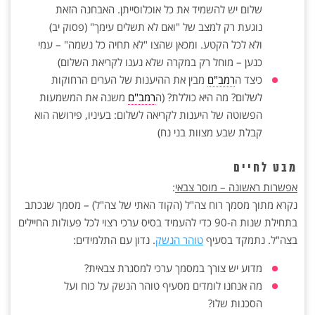
שלום יש להשמיד את כל אוכלוסייתן. האבחנה הזאת
נוגעת רק למצב של "ואם לא תשלים עימך" (פסוק יב)
ולא לכל הקטע. ומכאן שהצו "לא תחיה כל נשמה" – עמי
כנען – מוחל רק במקרה שלא נענו לקריאת השלום)
כיצד ה
רמב"ם
מבין את ההיענות של הערים הרחוקות
לשלום? מה היא כוללת? (ה
רמב"ם
משנה את המשמעות
הפשוטה של היענות לקריאה לשלום: בעיניו, פירושה הוא
קבלת שבע מצוות בני נח)
מבט לחיים
אפשרות ראשונה – מוסר צבאי
:
נקרא מתוך מסמך רוח צה"ל (הקוד האתי של צה"ל) – מסמך שנכתב
בתחילת שנות ה-90 כדי להעמיד בסיס ערכי רצוי לכל פעולות החיילים
בצה"ל. נתמקד בסעיף
טוהר הנשק
. נדון עם התלמידים:
מדוע יש צורך במסמך ערכי למסגרת צבאית?
מה אנחנו לומדים מסעיף טוהר הנשק על כוח ועל
הסכנות שלו?