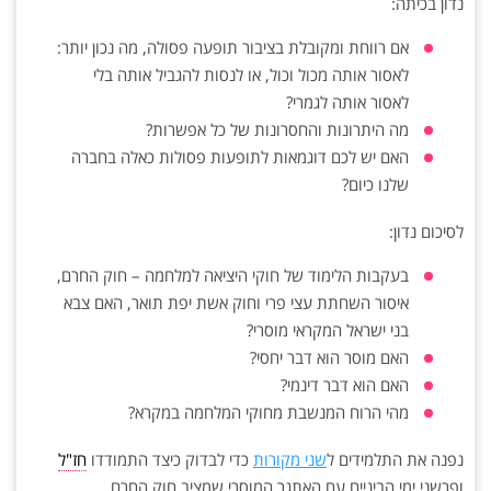
נדון בכיתה:
אם רווחת ומקובלת בציבור תופעה פסולה, מה נכון יותר:
לאסור אותה מכול וכול, או לנסות להגביל אותה בלי
לאסור אותה לגמרי?
מה היתרונות והחסרונות של כל אפשרות?
האם יש לכם דוגמאות לתופעות פסולות כאלה בחברה
שלנו כיום?
לסיכום נדון:
בעקבות הלימוד של חוקי היציאה למלחמה – חוק החרם,
איסור השחתת עצי פרי וחוק אשת יפת תואר, האם צבא
בני ישראל המקראי מוסרי?
האם מוסר הוא דבר יחסי?
האם הוא דבר דינמי?
מהי הרוח המנשבת מחוקי המלחמה במקרא?
נפנה את התלמידים ל
שני מקורות
כדי לבדוק כיצד התמודדו
חז"ל
ופרשני ימי הביניים עם האתגר המוסרי שמציב חוק החרם.