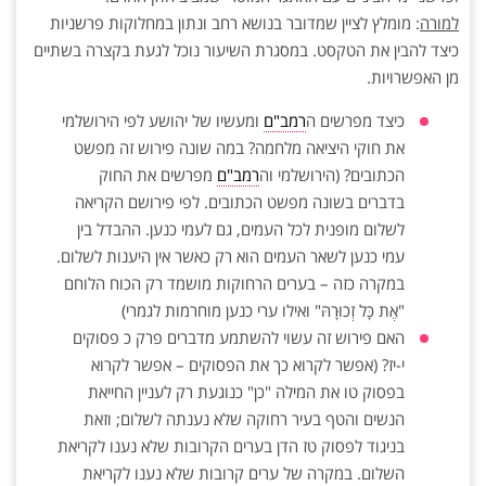
למורה
: מומלץ לציין שמדובר בנושא רחב ונתון במחלוקות פרשניות
כיצד להבין את הטקסט. במסגרת השיעור נוכל לגעת בקצרה בשתיים
מן האפשרויות.
כיצד מפרשים ה
רמב"ם
ומעשיו של יהושע לפי הירושלמי
את חוקי היציאה מלחמה? במה שונה פירוש זה מפשט
הכתובים? (הירושלמי וה
רמב"ם
מפרשים את החוק
בדברים בשונה מפשט הכתובים. לפי פירושם הקריאה
לשלום מופנית לכל העמים, גם לעמי כנען. ההבדל בין
עמי כנען לשאר העמים הוא רק כאשר אין היענות לשלום.
במקרה כזה – בערים הרחוקות מושמד רק הכוח הלוחם
"אֶת כָּל זְכוּרָהּ" ואילו ערי כנען מוחרמות לגמרי)
האם פירוש זה עשוי להשתמע מדברים פרק כ פסוקים
י-יז? (אפשר לקרוא כך את הפסוקים – אפשר לקרוא
בפסוק טו את המילה "כן" כנוגעת רק לעניין החייאת
הנשים והטף בעיר רחוקה שלא נענתה לשלום; וזאת
בניגוד לפסוק טז הדן בערים הקרובות שלא נענו לקריאת
השלום. במקרה של ערים קרובות שלא נענו לקריאת