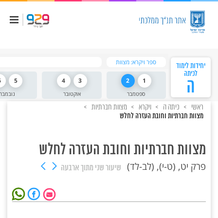
ספר ויקרא: מצוות
יחידות לימוד
לכיתה
ה
1
2
3
4
5
6
ספטמבר
אוקטובר
נובמבר
ראשי
כיתה ה
ויקרא
מצוות חברתיות
מצוות חברתיות וחובת העזרה לחלש
מצוות חברתיות וחובת העזרה לחלש
פרק יט, (ט-י), (לב-לד)
שיעור שני
מתוך ארבעה