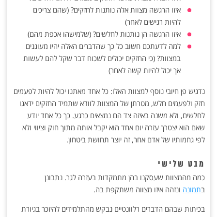
איזו הרגשה מצוות אלה נותנות לחזקים? (שהם צריכים
להיות רגישים לאחר)
איזו הרגשה הן נותנות לחלשים? (שלמישהו אכפת מהם)
למה לדעתכם חשוב כל כך שהדברים האלה יהיו מעוגנים
במצוות? (כי החזקים יכולים לשכוח דבר שקל להם לעשות
אך יכול להיות קשה לאחר)
נדגיש פן חיובי נוסף למצוות האלו: כל אחד מאתנו יכול להיות לפעמים
חזק ולפעמים חלש, מטרתן של המצוות לוודא שתמיד החזקים ידאגו
לחלשים, ולא משנה באיזה צד הם נמצאים כרגע. כך כל אחד יודע
שאם הוא יצטרך עזרה יום אחד הוא יקבל אותה מתוך חוק וציווי ולא
לפי גחמותיו של אדם אחר, זה יוצר תחושת ביטחון.
מבט שלישי
כמה מהמצוות שעסקנו בהן מתמקדות בעזרה לגר. נתבונן
ב
תמונה
ונזהה איזו מצווה משתקפת בה.
בכיתות שבהם הדברים רלוונטיים נבקש מהתלמידים להיזכר בגיורת