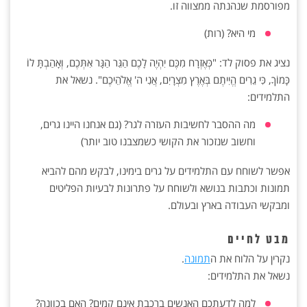
מפורסמת שנהנתה ממצווה זו.
מי היא? (רות)
נציג את פסוק לד: "כְּאֶזְרָח מִכֶּם יִהְיֶה לָכֶם הַגֵּר הַגָּר אִתְּכֶם, וְאָהַבְתָּ לוֹ
כָּמוֹךָ, כִּי גֵרִים הֱיִיתֶם בְּאֶרֶץ מִצְרָיִם, אֲנִי ה' אֱלֹהֵיכֶם". נשאל את
התלמידים:
מה ההסבר לחשיבות העזרה לגר? (גם אנחנו היינו גרים,
וחשוב שנזכור את הקושי כשמצבנו טוב יותר)
אפשר לשוחח עם התלמידים על גרים בימינו, לבקש מהם להביא
תמונות וכתבות בנושא ולשוחח על פתרונות לבעיות הפליטים
ומבקשי העבודה בארץ ובעולם.
מבט לחיים
נקרין על הלוח את ה
תמונה
.
נשאל את התלמידים:
למה לדעתכם האנשים ברכבת אינם קמים? האם בכוונה?