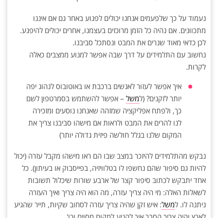
נעמוד על כך שלפעמים אנחנו יכולים לפגוע באחר גם אם איננו
מתכוונים. אם נהיה כל הזמן מרוכזים בעצמנו, אחרים יכולים להיפגע.
לכן כדאי מאוד שנרים את המבט ונסתכל סביבנו.
נחשוב עם התלמידים על דרך שבה אפשר למנוע ממצבים כאלה
לקרות.
איך אפשר לעזור לאנשים ברכבת או באוטובוס לנהוג יפה
יותר לזקנים? (ל
משל
– אפשר להשתמש בסמרטפון לשם
כך, ולפתח אפליקציה שמזהה שאנחנו נוסעים ומזכירה
לנו להרים את המבט ולראות אם מישהו סביבנו צריך את
המקום שלנו בגלל חולשה פיזית גדולה יותר)
נבקש מהתלמידים להיזכר במצב שבו הם ראו מישהו מקבל עזרה (יכול
להיות גם סיפור שהם נחשפו לו בטלוויזיה, בפייסבוק או בעיתון). כל
אחד יתבקש לכתוב סיפור קצר של ארבע שורות שיכלול תשובות
לשאלות האלה: מי היה צריך עזרה, מה הוא היה צריך ואיך העזרה
ניתנה לו. ל
משל
: איש זקן שהיה צריך עזרה לסחוב שקיות, תייר שהגיע
לארץ והיה צריך הסבר איך להגיע למקום מסוים וכו'.