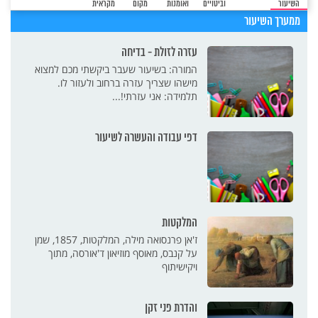
השיעור
וביטויים
ואומנות
מקום
מקראית
ממערך השיעור
עזרה לזולת - בדיחה
המורה: בשיעור שעבר ביקשתי מכם למצוא
מישהו שצריך עזרה ברחוב ולעזור לו.
תלמידה: אני עזרתי!...
דפי עבודה והעשרה לשיעור
המלקטות
ז'אן פרנסואה מילה, המלקטות, 1857, שמן
על קנבס, מאוסף מוזיאון ד'אורסה, מתוך
ויקישיתוף
והדרת פני זקן