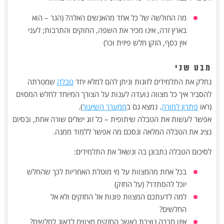
מה החולשה של כל אחד מהאנשים האלה? (הגר – הוא
בארץ זרה, אינו מכיר את השפה, החוקים והתרבות; לעני
אין כסף, הזקן חלש פיזית וכו')
מבט שני
נחלק את התלמידים לזוגות וניתן להם למלא יחד
טבלה
שמטרתה
להסביר איך כל מצווה נועדה לענות על הצורך המיוחד לחלש המסוים
(ראו
פתרון למורה
. נמצא גם ב
ממערך השיעור
).
אפשר לעשות את הטבלה שיתופית – כל זוג ישלים שורה אחת, ובסיום
נציג את הטבלה המלאה ונסכם מה אפשר ללמוד ממנה.
לסיכום הטבלה נתבונן בה ונשאל את התלמידים:
בכל אחת מהמצוות על מי מוטלת האחריות לכך שהחלש
יוכל להסתדר? (על החזק)
למה לדעתכם המצוות פונות אל החזקים ולא אל
החלשים?
איזו חברה נוצרת כאשר החזקים מצווים לדאוג לחלשים?