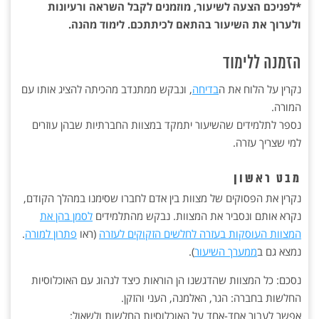
*לפניכם הצעה לשיעור, מוזמנים לקבל השראה ורעיונות
ולערוך את השיעור בהתאם לכיתתכם. לימוד מהנה.
הזמנה ללימוד
נקרין על הלוח את ה
בדיחה
, ונבקש ממתנדב מהכיתה להציג אותו עם
המורה.
נספר לתלמידים שהשיעור יתמקד במצוות החברתיות שבהן עוזרים
למי שצריך עזרה.
מבט ראשון
נקרין את הפסוקים של מצוות בין אדם לחברו שסימנו במהלך הקודם,
נקרא אותם ונסביר את המצוות. נבקש מהתלמידים
לסמן בהן את
המצוות העוסקות בעזרה לחלשים הזקוקים לעזרה
(ראו
פתרון למורה
.
נמצא גם ב
ממערך השיעור
).
נסכם: כל המצוות שהדגשנו הן הוראות כיצד לנהוג עם האוכלוסיות
החלשות בחברה: הגר, האלמנה, העני והזקן.
אפשר לעבור אחד-אחד על האוכלוסיות החלשות ולשאול: