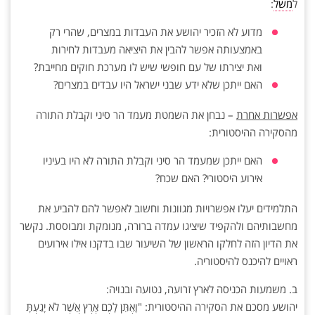
ל
משל
:
מדוע לא הזכיר יהושע את העבדות במצרים, שהרי רק
באמצעותה אפשר להבין את היציאה מעבדות לחירות
ואת יצירתו של עם חופשי שיש לו מערכת חוקים מחייבת?
האם ייתכן שלא ידע שבני ישראל היו עבדים במצרים?
אפשרות אחרת
– נבחן את השמטת מעמד הר סיני וקבלת התורה
מהסקירה ההיסטורית:
האם ייתכן שמעמד הר סיני וקבלת התורה לא היו בעיניו
אירוע היסטורי? האם שכח?
התלמידים יעלו אפשרויות מגוונות וחשוב לאפשר להם להביע את
מחשבותיהם ולהקפיד שיציגו עמדה ברורה, מנומקת ומבוססת. נקשר
את הדיון הזה לחלקו הראשון של השיעור שבו בדקנו אילו אירועים
ראויים להיכנס להיסטוריה.
ב. משמעות הכניסה לארץ זרועה, נטועה ובנויה:
יהושע מסכם את הסקירה ההיסטורית: "וָאֶתֵּן לָכֶם אֶרֶץ אֲשֶׁר לֹא יָגַעְתָּ