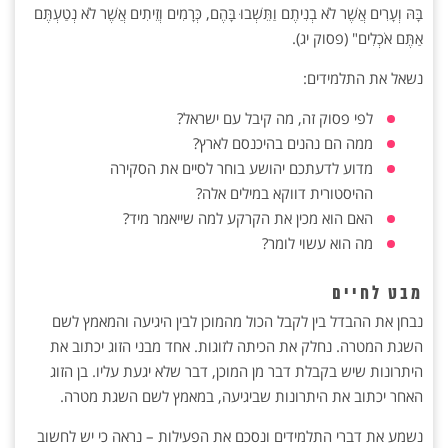
בָּהּ וְעָרִים אֲשֶׁר לֹא בְנִיתֶם וַתֵּשְׁבוּ בָּהֶם, כְּרָמִים וְזֵיתִים אֲשֶׁר לֹא נְטַעְתֶּם
אַתֶּם אֹכְלִים" (פסוק יג).
נשאל את התלמידים:
לפי פסוק זה, מה קיבל עם ישראל?
ממה הם נהנים בהיכנסם לארץ?
מדוע לדעתכם יהושע בוחר לסיים את הסקירה
ההיסטורית דווקא במילים אלה?
האם הוא מכין את הקרקע למה שייאמר מיד?
מה הוא עשוי לומר?
מבט לחיים
נבחן את ההבדל בין לקבל הכול מהמוכן לבין היגיעה והמאמץ לשם
השגת המטרה. נחלק את הכיתה לזוגות. אחד מבני הזוג יכתוב את
היתרונות שיש בקבלת דבר מן המוכן, דבר שלא יגעת עליו. בן הזוג
האחר יכתוב את היתרונות שביגיעה, במאמץ לשם השגת מטרה.
נשמע את דברי התלמידים ונסכם את הפעילות – נראה כי יש לחשוב