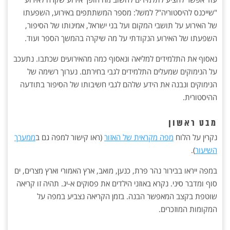
"שייכנס להיסטוריה"? למשל: מספר המשתתפים באירוע, השפעתו
של האירוע על תושבי המקום ועל בני ישראל, אמינותו של הסיפור,
השפעתו של האירוע הנקודתי על מה שיקרה בהמשך הספר ועוד.
נאסוף את התלמידים למליאה ונאסוף כמה מהאירועים שכתבו. נתעכב
על הנימוקים שמעלים התלמידים לגבי בחירתם. נערוך רשימה של
הנימוקים ונבנה את הידע שלהם לגבי חשיבותו של הסיפור בתודעה
ההיסטורית.
מבט ראשון
נקרין על הלוח
מפה מקראית של האזור
(ראו קישור למפה גם ב
ממערך
השיעור
).
במפה ייראו בבירור נהר פרת, כנען, מואב, ארץ האמורי וארץ מצרים, ים
סוף ומדבר סיני. נקרא באוזני הילדים את פסוקים א-יג. תהיה זו קריאה
שוטפת בקצב המאפשר הבנה. בזמן הקריאה נצביע במפה על
המקומות המוזכרים.