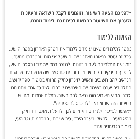
*לפניכם הצעה לשיעור, מוזמנים לקבל השראה ורעיונות
ולערוך את השיעור בהתאם לכיתתכם. לימוד מהנה.
הזמנה ללימוד
נספר לתלמידים שאנו עומדים ללמוד את הפרק האחרון בספר יהושע.
פרק זה עוסק בנאומו האחרון של יהושע לפני מותו ובפרדתו מהעם.
נזמין את התלמידים לעבוד בזוגות: להיזכר במה שלמדנו בספר יהושע,
לדפדף בפרקים הקודמים ולבחור מתוכם כשלושה או ארבעה אירועים
הנראים להם חשובים וראויים לזיכרון כחלק מהותי בסיפורי ספר יהושע.
התלמידים יערכו רשימה של האירועים שבחרו ולצד כל אחד מהם הם
יכתבו מדוע האירוע הזה נראה להם חשוב. במלים אחרות: מה יש
בסיפור הזה שהוא ראוי "להיכנס להיסטוריה".
*אפשר לסייע לתלמידים הזקוקים לכך ולהעלות אתם יחד חלק
מהאירועים – למשל: מעבר הירדן, כיבוש יריחו, המלחמות נגד העי,
סיפור הגבעונים ועוד.
עוד אפשר להציע לתלמידים לחשוב מה הופך אירוע שקרה לאירוע