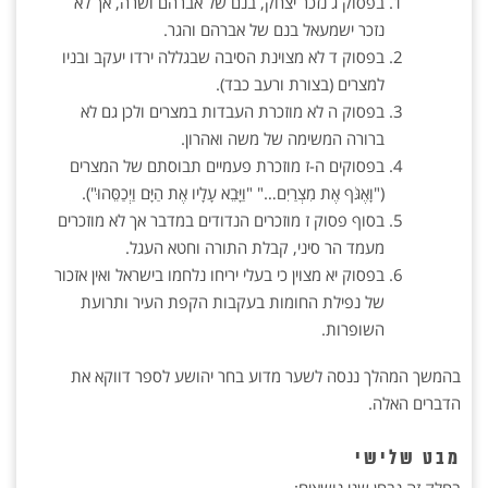
בפסוק ג נזכר יצחק, בנם של אברהם ושרה, אך לא
נזכר ישמעאל בנם של אברהם והגר.
בפסוק ד לא מצוינת הסיבה שבגללה ירדו יעקב ובניו
למצרים (בצורת ורעב כבד).
בפסוק ה לא מוזכרת העבדות במצרים ולכן גם לא
ברורה המשימה של משה ואהרון.
בפסוקים ה-ז מוזכרת פעמיים תבוסתם של המצרים
("וָאֶגֹּף אֶת מִצְרַיִם…" "וַיָּבֵא עָלָיו אֶת הַיָּם וַיְכַסֵּהוּ").
בסוף פסוק ז מוזכרים הנדודים במדבר אך לא מוזכרים
מעמד הר סיני, קבלת התורה וחטא העגל.
בפסוק יא מצוין כי בעלי יריחו נלחמו בישראל ואין אזכור
של נפילת החומות בעקבות הקפת העיר ותרועת
השופרות.
בהמשך המהלך ננסה לשער מדוע בחר יהושע לספר דווקא את
הדברים האלה.
מבט שלישי