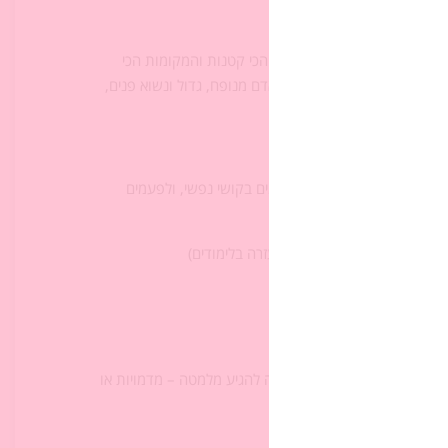
שוא פנים וגיבור חיל, הדמויות הכי קטנות והמקומות הכי
פא. אולי הוא עובר תהליך, מאדם מנופח, גדול ונשוא פנים,
י פיזי, מגבלה או פציעה, לפעמים בקושי נפשי, ולפעמים
 העולם.
רה. (לדוגמה: שבירת רגל, עזרה בלימודים)
ו?
ים קרובות העזרה דווקא יכולה להגיע מלמטה – מדמויות או