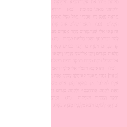
מִקַּחַת מִיָּדוֹ אֵת אֲשֶׁר־הֵבִיא חַי־יְהוָה כִּי־אִם־רַצְתִּי אַחֲרָיו
וְלָקַחְתִּי מֵאִתּוֹ מְאוּמָה׃
(כא)
וַיִּרְדֹּף גֵּיחֲזִי אַחֲרֵי נַעֲמָן
וַיִּרְאֶה נַעֲמָן רָץ אַחֲרָיו וַיִּפֹּל מֵעַל הַמֶּרְכָּבָה לִקְרָאתוֹ וַיֹּאמֶר
הֲשָׁלוֹם׃
(כב)
וַיֹּאמֶר שָׁלוֹם אֲדֹנִי שְׁלָחַנִי לֵאמֹר הִנֵּה עַתָּה
זֶה בָּאוּ אֵלַי שְׁנֵי־נְעָרִים מֵהַר אֶפְרַיִם מִבְּנֵי הַנְּבִיאִים תְּנָה־נָּא
לָהֶם כִּכַּר־כֶּסֶף וּשְׁתֵּי חֲלִפוֹת בְּגָדִים׃
(כג)
וַיֹּאמֶר נַעֲמָן הוֹאֵל
קַח כִּכָּרָיִם וַיִּפְרָץ־בּוֹ וַיָּצַר כִּכְּרַיִם כֶּסֶף בִּשְׁנֵי חֲרִטִים וּשְׁתֵּי
חֲלִפוֹת בְּגָדִים וַיִּתֵּן אֶל־שְׁנֵי נְעָרָיו וַיִּשְׂאוּ לְפָנָיו׃
(כד)
וַיָּבֹא
אֶל־הָעֹפֶל וַיִּקַּח מִיָּדָם וַיִּפְקֹד בַּבָּיִת וַיְשַׁלַּח אֶת־הָאֲנָשִׁים וַיֵּלֵכוּ׃
(כה)
וְהוּא־בָא וַיַּעֲמֹד אֶל־אֲדֹנָיו וַיֹּאמֶר אֵלָיו אֱלִישָׁע מאן
[מֵאַיִן] גֵּחֲזִי וַיֹּאמֶר לֹא־הָלַךְ עַבְדְּךָ אָנֶה וָאָנָה׃
(כו)
וַיֹּאמֶר
אֵלָיו לֹא־לִבִּי הָלַךְ כַּאֲשֶׁר הָפַךְ־אִישׁ מֵעַל מֶרְכַּבְתּוֹ לִקְרָאתֶךָ
הַעֵת לָקַחַת אֶת־הַכֶּסֶף וְלָקַחַת בְּגָדִים וְזֵיתִים וּכְרָמִים וְצֹאן
וּבָקָר וַעֲבָדִים וּשְׁפָחוֹת׃
(כז)
וְצָרַעַת נַעֲמָן תִּדְבַּק־בְּךָ
וּבְזַרְעֲךָ לְעוֹלָם וַיֵּצֵא מִלְּפָנָיו מְצֹרָע כַּשָּׁלֶג׃