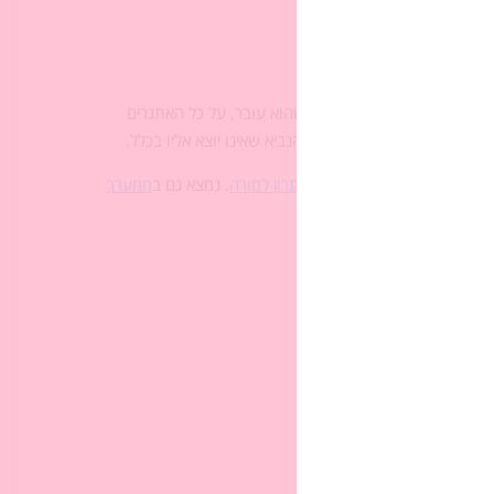
להקשיב לעצות)
ל גאווה, של כבוד. התהליך שהוא עובר, על כל האתגרים
רה הקטנה, מהנהר הקטן, מהנביא שאינו יוצא אליו בכלל.
ענות על
דף העבודה
(ראו גם
פתרון למורה
. נמצא גם ב
ממערך
שוב, מכובד)