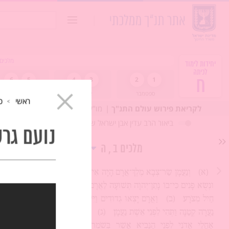
כיתה ו
חיפוש:
מלכים
יחידות לימוד
לכיתה
ח
1
2
3
4
5
6
×
ספטמבר
אוקטובר
נובמבר
ראשי
כ
לקריאת פירוש עולם התנ"ך
מו"ל: ד"ר יהודה עַתַּי
ביאור הרב עדין אבן ישראל שטיינזלץ
נועם גרש
מלכים ב
ה
(א)
וְנַעֲמָן שַׂר־צְבָא מֶלֶךְ־אֲרָם הָיָה אִישׁ גָּדוֹל לִפְנֵי אֲדֹנָיו
וּנְשֻׂא פָנִים כִּי־בוֹ נָתַן־יְהוָה תְּשׁוּעָה לַאֲרָם וְהָאִישׁ הָיָה גִּבּוֹר
חַיִל מְצֹרָע׃
(ב)
וַאֲרָם יָצְאוּ גְדוּדִים וַיִּשְׁבּוּ מֵאֶרֶץ יִשְׂרָאֵל
נַעֲרָה קְטַנָּה וַתְּהִי לִפְנֵי אֵשֶׁת נַעֲמָן׃
(ג)
וַתֹּאמֶר אֶל־גְּבִרְתָּהּ
אַחֲלֵי אֲדֹנִי לִפְנֵי הַנָּבִיא אֲשֶׁר בְּשֹׁמְרוֹן אָז יֶאֱסֹף אֹתוֹ