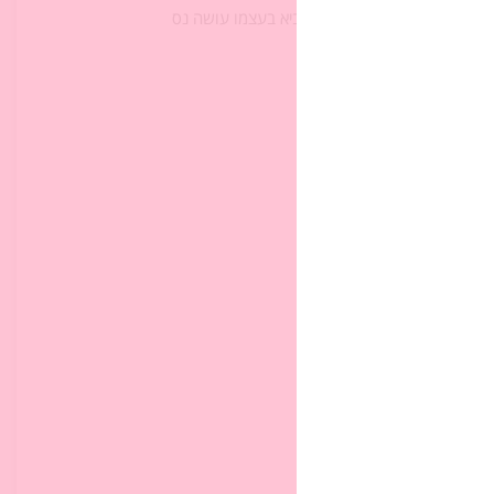
ע אינו רוצה שנעמן יחשוב שהנביא בעצמו עושה נס
 פה:
)
ו מנהר הירדן)
לדרך. נשאל את התלמידים:
ביתו.
ת.
הוראות.