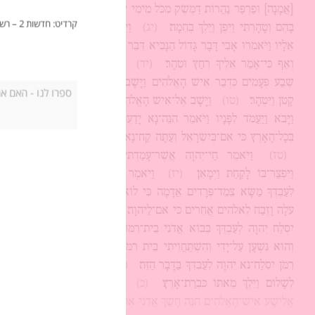
[אֲמָנָה] וּפַרְפַּר נַהֲרוֹת דַּמֶּשֶׂק מִכֹּל מֵימֵי יִשְׂרָאֵל הֲלֹא־אֶרְחַץ
קרדיט: חדשות 2 – רשת – מיוחד: נועם גרשוני חוזר לטייסת. הועלה על ידי reshettv בתאריך 18 באוקטובר 2012.
בָּהֶם וְטָהָרְתִּי וַיִּפֶן וַיֵּלֶךְ בְּחֵמָה׃
(יג)
וַיִּגְּשׁוּ עֲבָדָיו וַיְדַבְּרוּ
אֵלָיו וַיֹּאמְרוּ אָבִי דָּבָר גָּדוֹל הַנָּבִיא דִּבֶּר אֵלֶיךָ הֲלוֹא תַעֲשֶׂה
וְאַף כִּי־אָמַר אֵלֶיךָ רְחַץ וּטְהָר׃
(יד)
וַיֵּרֶד וַיִּטְבֹּל בַּיַּרְדֵּן
שֶׁבַע פְּעָמִים כִּדְבַר אִישׁ הָאֱלֹהִים וַיָּשָׁב בְּשָׂרוֹ כִּבְשַׂר נַעַר
קָטֹן וַיִּטְהָר׃
(טו)
וַיָּשָׁב אֶל־אִישׁ הָאֱלֹהִים הוּא וְכָל־מַחֲנֵהוּ
וַיָּבֹא וַיַּעֲמֹד לְפָנָיו וַיֹּאמֶר הִנֵּה־נָא יָדַעְתִּי כִּי אֵין אֱלֹהִים
בְּכָל־הָאָרֶץ כִּי אִם־בְּיִשְׂרָאֵל וְעַתָּה קַח־נָא בְרָכָה מֵאֵת עַבְדֶּךָ׃
(טז)
וַיֹּאמֶר חַי־יְהוָה אֲשֶׁר־עָמַדְתִּי לְפָנָיו אִם־אֶקָּח
וַיִּפְצַר־בּוֹ לָקַחַת וַיְמָאֵן׃
(יז)
וַיֹּאמֶר נַעֲמָן וָלֹא יֻתַּן־נָא
לְעַבְדְּךָ מַשָּׂא צֶמֶד־פְּרָדִים אֲדָמָה כִּי לוֹא־יַעֲשֶׂה עוֹד עַבְדְּךָ
עֹלָה וָזֶבַח לֵאלֹהִים אֲחֵרִים כִּי אִם־לַיהוָה׃
(יח)
לַדָּבָר הַזֶּה
יִסְלַח יְהוָה לְעַבְדֶּךָ בְּבוֹא אֲדֹנִי בֵית־רִמּוֹן לְהִשְׁתַּחֲוֺת שָׁמָּה
וְהוּא נִשְׁעָן עַל־יָדִי וְהִשְׁתַּחֲוֵיתִי בֵּית רִמֹּן בְּהִשְׁתַּחֲוָיָתִי בֵּית
רִמֹּן יִסְלַח־נא יְהוָה לְעַבְדְּךָ בַּדָּבָר הַזֶּה׃
(יט)
וַיֹּאמֶר לוֹ לֵךְ
לְשָׁלוֹם וַיֵּלֶךְ מֵאִתּוֹ כִּבְרַת־אָרֶץ׃
(כ)
וַיֹּאמֶר גֵּיחֲזִי נַעַר
אֱלִישָׁע אִישׁ־הָאֱלֹהִים הִנֵּה חָשַׂךְ אֲדֹנִי אֶת־נַעֲמָן הָאֲרַמִּי הַזֶּה