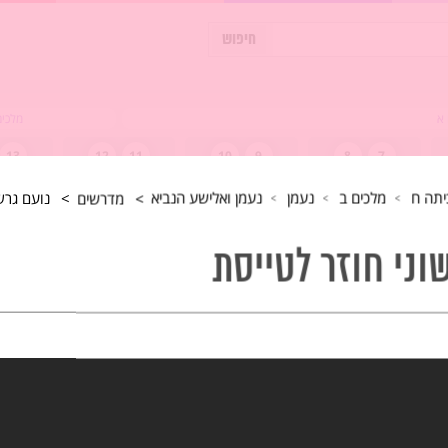
כיתה יב
 א
מלכים
13
12
11
10
9
8
7
דצמבר
ינואר
פברואר
מ
יתה ח
מלכים ב
נעמן
נעמן ואלישע הנביא
מדרשים
נועם גרשו
ראשי
כיתה ח
מלכים ב
נעמן
נעמן ואלישע הנביא
וני חוזר לטייסת
נעמן ואלישע הנביא
פסוקים י-יט
שיעור שני
מתוך ארבעה
*לפניכם הצעה לשיעור, מוזמנים לקבל השראה ורעיונות ולערוך