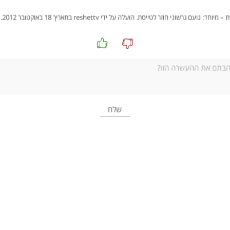
המדליות בטקס הסיום.
סרטון שני- '
נועם גרשוני חוזר לטייסת
':
סיפורו המרגש של נועם גרשוני, טייס בצה"ל, שנפצע אנושות 
התפתח נועם בענפי ספורט שונים והפך אפילו לאלוף העולם בטניס
אפשרות שלישית – שיר
:
נקרין את המילים של השיר '
יוצא לאור
' של אהוד בנאר ונאזין לשיר.
לאחר ההאזנה לשיר נשאל את התלמידים:
האם השיר מתמקד במטרה או בדרך, בתהליך? (בדרך, בתהליך)
מה הזמר מתאר בשיר? (מסלול ארוך שבו עליות וירידות, אי וודא
מה הנמשל של השיר? (מסלול החיים, תהליך שעוברים בחיים)
מה מכוון להולך את הדרך? ("מלאכי ציפורים מעליך", "מרחוק נדל
נסכם שכשמתחילים משהו לא תמיד יודעים את הדרך, לא יודעים לאן הדר
הזמנה לקריאה
נקרא את פסוק ט, ונשאל: