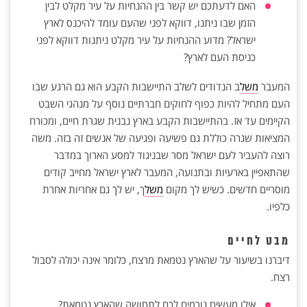
האם לדעתכם יש קשר בין ההנחיות על עיר מקלט לבין
הזמן שבו ניתנו, דווקא לפני שהעם עומד להיכנס לארץ
ישראל? מדוע ההנחיות על עיר מקלט ניתנות דווקא לפני
כניסת העם לארץ?
המעבר
משל
ב הנדודים לשלב התיישבות הקבע הוא גם הרגע שבו
העם מתחיל להיות כפוף לחוקים חברתיים נוסף על מנהגי השבט
הקיימים עד אז. בהתיישבות הקבע בארץ נבנית שגרת חיים, ומכורח
המציאות שגרה כוללת גם פשיעה ופגיעה של אנשים זה בזה. משה
רוצה להעביר לעם ישראל מסר שבניגוד למסע הארוך במדבר
שהתאפיין בארעיות ובתנועה, המעבר לארץ ישראל מחייב קודים
מוסריים חדשים. כשיש לך מקום
משל
ך, יש לך גם אחריות אחרת
כלפיו.
מבט לחיים
דיברנו בשיעור על שהארץ נטמאת מרצח, כלומר אינה יכולה לסבול
רצח.
אילו מעשים גורמים לכם לתחושה שהארץ נטמאת?