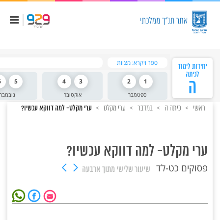
ספר ויקרא: מצוות
יחידות לימוד
לכיתה
ה
1
2
3
4
5
6
ספטמבר
אוקטובר
נובמבר
ראשי
כיתה ה
במדבר
ערי מקלט
ערי מקלט- למה דווקא עכשיו?
ערי מקלט- למה דווקא עכשיו?
פסוקים כט-לד
שיעור שלישי
מתוך ארבעה