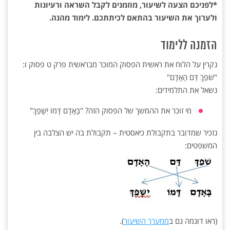
*לפניכם הצעה לשיעור, מוזמנים לקבל השראה ורעיונות
ולערוך את השיעור בהתאם לכיתתכם. לימוד מהנה.
הזמנה ללימוד
נקרין על הלוח את ראשית הפסוק המוכר מבראשית פרק ט פסוק ו:
"שֹׁפֵךְ דַּם הָאָדָם"
נשאל את התלמידים:
מי זוכר את ההמשך של הפסוק הזה? "בָּאָדָם דָּמוֹ יִשָּׁפֵךְ"
נזכיר שמדובר בתקבולת כיאסטית – תקבולת בה יש הצלבה בין
המשפטים:
(ראו דוגמה גם ב
ממערך השיעור
).