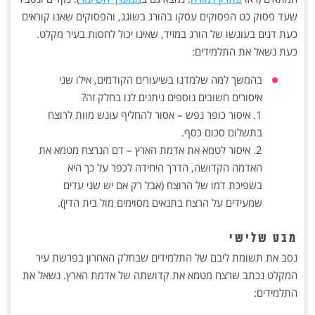
שעד פסוק כט הפסוקים עסקו בהורג בשוגג, והפסוקים שאנו קוראים
כעת דנים בעונשו של הורג במזיד, שאינו יכול לחסות בעיר מקלט.
כעת נשאל את התלמידים:
בהמשך למה שלמדנו בשיעורים הקודמים, אילו שני
איסורים חשובים נוספים ניתנים לנו בחלק זה?
1. איסור כופר נפש – אסור להחליף עונש מוות לרוצח
בתשלום סכום כסף.
2. איסור לטמא את אדמת הארץ – דם הנרצח מטמא את
האדמה הקדושה, הדרך היחידה לכפר על כך היא
בשפיכת דמו של הרוצח (אבל רק אם יש שני עדים
שמעידים על הרצח בתנאים מסוימים מול בית הדין).
מבט שלישי
נסב את תשומת ליבם של התלמידים שבחלק האחרון בפרשת עיר
המקלט נכתב שרצח מטמא את קדושתה של אדמת הארץ. נשאל את
התלמידים: