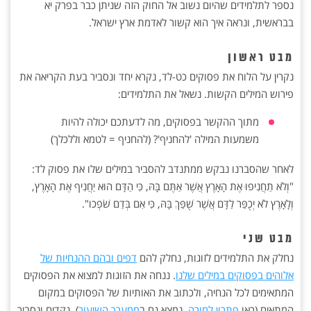
נספר לתלמידים שהיום נשוב אל החוק הזה שניתן כבר בפרק יא
בבראשית, ונראה איך הוא קשור לאדמת ארץ ישראל.
מבט ראשון
נקרין על הלוח את פסוקים כט-לד, נקרא יחד ונסביר בעת הקריאה את
פירוש המילים הקשות. נשאל את התלמידים:
מתוך ההקשר בפסוקים, מה לדעתכם יכולה להיות
משמעות המילה 'להחניף'? (להחניף = לטמא וללכלך)
לאחר שהסברנו נבקש ממתנדב להסביר במילים שלו את פסוק לד:
"וְלֹא תַחֲנִיפוּ אֶת הָאָרֶץ אֲשֶׁר אַתֶּם בָּהּ, כִּי הַדָּם הוּא יַחֲנִיף אֶת הָאָרֶץ,
וְלָאָרֶץ לֹא יְכֻפַּר לַדָּם אֲשֶׁר שֻׁפַּךְ בָּהּ, כִּי אִם בְּדַם שֹׁפְכו".
מבט שני
נחלק את התלמידים לזוגות, נחלק להם
דפים ובהם ההנחיות של
אלוהים בפסוקים במילים שלנו
. ננחה את הזוגות למצוא את הפסוקים
המתאימים לכל הנחיה, ולכתוב את האותיות של הפסוקים במקום
המתאים (ראו
פתרון למורה
. נמצא גם ב
ממערך השיעור
). נקדים ונסביר