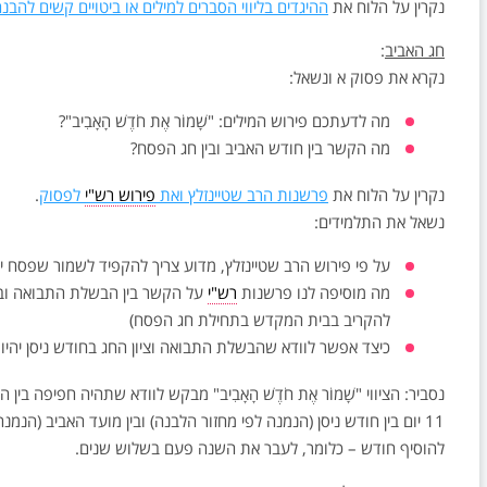
נקרין על הלוח את
ההיגדים בליווי הסברים למילים או ביטויים קשים להבנ
חג האביב
:
נקרא את פסוק א ונשאל:
מה לדעתכם פירוש המילים: "שָׁמוֹר אֶת חֹדֶשׁ הָאָבִיב"?
מה הקשר בין חודש האביב ובין חג הפסח?
נקרין על הלוח את
פרשנות הרב שטיינזלץ ואת
פירוש רש"י
לפסוק
.
נשאל את התלמידים:
על פי פירוש הרב שטיינזלץ, מדוע צריך להקפיד לשמור שפסח י
מה מוסיפה לנו פרשנות
רש"י
על הקשר בין הבשלת התבואה ובי
להקריב בבית המקדש בתחילת חג הפסח)
כיצד אפשר לוודא שהבשלת התבואה וציון החג בחודש ניסן יהיו
נסביר: הציווי "שָׁמוֹר אֶת חֹדֶשׁ הָאָבִיב" מבקש לוודא שתהיה חפיפה 
11 יום בין חודש ניסן (הנמנה לפי מחזור הלבנה) ובין מועד האביב (הנמ
להוסיף חודש – כלומר, לעבר את השנה פעם בשלוש שנים.