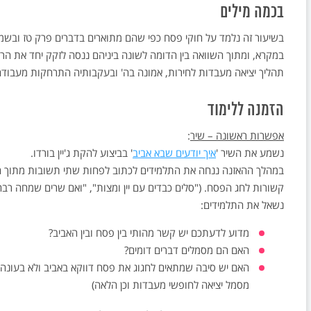
בכמה מילים
בשיעור זה נלמד על חוקי פסח כפי שהם מתוארים בדברים פרק טז ובשמו
במקרא, ומתוך השוואה בין הדומה לשונה ביניהם ננסה לזקק יחד את הרעי
תהליך יציאה מעבדות לחירות, אמונה בה' ובעקבותיה התרחקות מעבודה
הזמנה ללימוד
אפשרות ראשונה – שיר
:
נשמע את השיר '
איך יודעים שבא אביב
' בביצוע להקת ג'יין בורדו.
במהלך ההאזנה ננחה את התלמידים לכתוב לפחות שתי תשובות מתוך הש
קשורות לחג הפסח. ("סלים כבדים עם יין ומצות", "ואם שרים שמחה רבה
נשאל את התלמידים:
מדוע לדעתכם יש קשר מהותי בין פסח ובין האביב?
האם הם מסמלים דברים דומים?
האם יש סיבה שמתאים לחגוג את פסח דווקא באביב ולא בעונ
מסמל יציאה לחופשי מעבדות וכן הלאה)