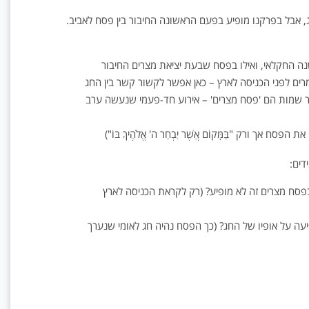
, אבל בפרקנו מופיע בפעם הראשונה החיבור בין פסח לאביב.
החקלאי, ואילו בפסח שבעת יציאת מצרים החיבור
רים לפני הכניסה לארץ – כאן אפשר לקשור קשר בין החג
ר שמות הם 'פסח מצרים' – אירוע חד-פעמי שנעשה ערב
ח אך ורק "בַּמָּקוֹם אֲשֶׁר יִבְחַר ה' אֱלֹהֶיךָ בּוֹ")
דים:
סח מצרים זה לא מופיע? (רק לקראת הכניסה לארץ
 על אופיו של החג? (כך הפסח נהיה חג לאומי שנערך