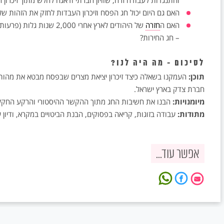
והתנגדות לעבודה זרה, שוויון חברתי ודאגה לחלש מתוך זיכרון 
האם גם היום יכול חג הפסח וזיכרון העבדות לחזק את הזהות ש
האם ה
חזרה
של היהודים לארץ אחרי 000
– חג החירות?
לסיכום - מה היה לנו?
תוכן:
העמקנו בשאלה כיצד זיכרון יציאת מצרים שבפסח מבטא את מהותו ה
חברת צדק בארץ ישראל.
מיומנויות:
הבנו את חשיבות החג מתוך ההקשר ההיסטורי והרקע החקלא
מתודות:
עבודה בזוגות, קריאה בפסוקים, הבנת הביטויים במקרא, ודיון 
אפשר עוד...