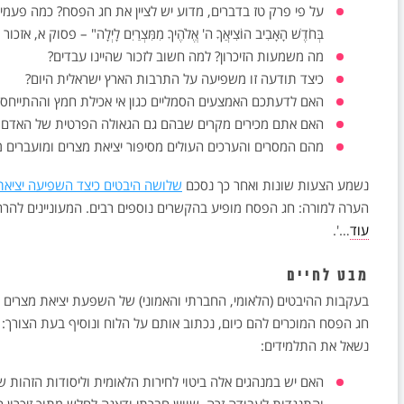
על פי פרק טז בדברים, מדוע יש לציין את חג הפסח? כמה פעמים ס
בְּחֹדֶשׁ הָאָבִיב הוֹצִיאֲךָ ה' אֱלֹהֶיךָ מִמִּצְרַיִם לָיְלָה" – פסוק 
מה משמעות הזיכרון? למה חשוב לזכור שהיינו עבדים?
כיצד תודעה זו משפיעה על התרבות הארץ ישראלית היום?
האם לדעתכם האמצעים הסמליים כגון אי אכילת חמץ וההתייחסות
האם אתם מכירים מקרים שבהם גם הגאולה הפרטית של האדם קו
מהם המסרים והערכים העולים מסיפור יציאת מצרים ומועברים מד
נשמע הצעות שונות ואחר כך נסכם
שלושה היבטים כיצד השפיעה יציאת
הערה למורה: חג הפסח מופיע בהקשרים נוספים רבים. המעוניינים להרחי
עוד
…'.
מבט לחיים
בעקבות ההיבטים (הלאומי, החברתי והאמוני) של השפעת יציאת מצרים
חג הפסח המוכרים להם כיום, נכתוב אותם על הלוח ונוסיף בעת הצורך: לי
נשאל את התלמידים:
האם יש במנהגים אלה ביטוי לחירות הלאומית וליסודות הזהות 