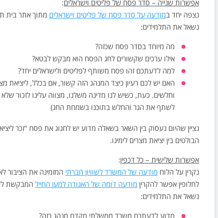
אפשרות שנייה – סדר פסח של פליטים וישראלים
:
נצפה יחד ב
מודעה על סדר פסח של פליטים וישראלים
מתוך אתר בית תפ
נשאל את התלמידים:
מה מיוחד בסדר פסח שכזה?
אילו ערכים שקשורים לחג הפסח הוא מבקש לבטא?
למה לדעתכם זהו פסח משותף לפליטים ולישראלים יחד?
האם יש לכם רעיון כיצד המנהג הזה קשור, אם בכלל, ליציאת מצר
וחלשים. כעת, כשיש לנו מדינה משלנו, מצווה עלינו לזכור שלא מז
לשתף את הגר והחלש בתוכנו בשמחת החג)
נציין שהיום נעסוק בין השאר בשאלה מדוע יש לחגוג את פסח "זכר ליציא
הבולטים בין יציאת מצרים לימינו.
אפשרות שלישית – כל דכפין
:
נקרין על הלוח
מודעה של המשרד לשוויון חברתי
המזמינה את הציבור לארח 
לחלופין אפשר להקרין
מודעה דומה של האגודה למען החייל
המבקשת לערו
נשאל את התלמידים:
מדוע לדעתכם משרד ממשלתי מקדם מנהג כזה?