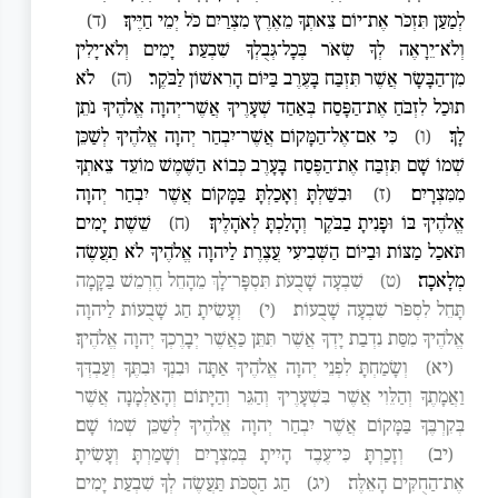
לְמַעַן תִּזְכֹּר אֶת־יוֹם צֵאתְךָ מֵאֶרֶץ מִצְרַיִם כֹּל יְמֵי חַיֶּיךָ׃
(ד)
וְלֹא־יֵרָאֶה לְךָ שְׂאֹר בְּכָל־גְּבֻלְךָ שִׁבְעַת יָמִים וְלֹא־יָלִין
מִן־הַבָּשָׂר אֲשֶׁר תִּזְבַּח בָּעֶרֶב בַּיּוֹם הָרִאשׁוֹן לַבֹּקֶר׃
(ה)
לֹא
תוּכַל לִזְבֹּחַ אֶת־הַפָּסַח בְּאַחַד שְׁעָרֶיךָ אֲשֶׁר־יְהוָה אֱלֹהֶיךָ נֹתֵן
לָךְ׃
(ו)
כִּי אִם־אֶל־הַמָּקוֹם אֲשֶׁר־יִבְחַר יְהוָה אֱלֹהֶיךָ לְשַׁכֵּן
שְׁמוֹ שָׁם תִּזְבַּח אֶת־הַפֶּסַח בָּעָרֶב כְּבוֹא הַשֶּׁמֶשׁ מוֹעֵד צֵאתְךָ
מִמִּצְרָיִם׃
(ז)
וּבִשַּׁלְתָּ וְאָכַלְתָּ בַּמָּקוֹם אֲשֶׁר יִבְחַר יְהוָה
אֱלֹהֶיךָ בּוֹ וּפָנִיתָ בַבֹּקֶר וְהָלַכְתָּ לְאֹהָלֶיךָ׃
(ח)
שֵׁשֶׁת יָמִים
תֹּאכַל מַצּוֹת וּבַיּוֹם הַשְּׁבִיעִי עֲצֶרֶת לַיהוָה אֱלֹהֶיךָ לֹא תַעֲשֶׂה
מְלָאכָה׃
(ט)
שִׁבְעָה שָׁבֻעֹת תִּסְפָּר־לָךְ מֵהָחֵל חֶרְמֵשׁ בַּקָּמָה
תָּחֵל לִסְפֹּר שִׁבְעָה שָׁבֻעוֹת׃
(י)
וְעָשִׂיתָ חַג שָׁבֻעוֹת לַיהוָה
אֱלֹהֶיךָ מִסַּת נִדְבַת יָדְךָ אֲשֶׁר תִּתֵּן כַּאֲשֶׁר יְבָרֶכְךָ יְהוָה אֱלֹהֶיךָ׃
(יא)
וְשָׂמַחְתָּ לִפְנֵי יְהוָה אֱלֹהֶיךָ אַתָּה וּבִנְךָ וּבִתֶּךָ וְעַבְדְּךָ
וַאֲמָתֶךָ וְהַלֵּוִי אֲשֶׁר בִּשְׁעָרֶיךָ וְהַגֵּר וְהַיָּתוֹם וְהָאַלְמָנָה אֲשֶׁר
בְּקִרְבֶּךָ בַּמָּקוֹם אֲשֶׁר יִבְחַר יְהוָה אֱלֹהֶיךָ לְשַׁכֵּן שְׁמוֹ שָׁם׃
(יב)
וְזָכַרְתָּ כִּי־עֶבֶד הָיִיתָ בְּמִצְרָיִם וְשָׁמַרְתָּ וְעָשִׂיתָ
אֶת־הַחֻקִּים הָאֵלֶּה׃
(יג)
חַג הַסֻּכֹּת תַּעֲשֶׂה לְךָ שִׁבְעַת יָמִים