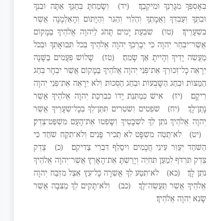
בְּאָסְפְּךָ מִגָּרְנְךָ וּמִיִּקְבֶךָ׃
(יד)
וְשָׂמַחְתָּ בְּחַגֶּךָ אַתָּה וּבִנְךָ
וּבִתֶּךָ וְעַבְדְּךָ וַאֲמָתֶךָ וְהַלֵּוִי וְהַגֵּר וְהַיָּתוֹם וְהָאַלְמָנָה אֲשֶׁר
בִּשְׁעָרֶיךָ׃
(טו)
שִׁבְעַת יָמִים תָּחֹג לַיהוָה אֱלֹהֶיךָ בַּמָּקוֹם
אֲשֶׁר־יִבְחַר יְהוָה כִּי יְבָרֶכְךָ יְהוָה אֱלֹהֶיךָ בְּכֹל תְּבוּאָתְךָ וּבְכֹל
מַעֲשֵׂה יָדֶיךָ וְהָיִיתָ אַךְ שָׂמֵחַ׃
(טז)
שָׁלוֹשׁ פְּעָמִים בַּשָּׁנָה
יֵרָאֶה כָל־זְכוּרְךָ אֶת־פְּנֵי יְהוָה אֱלֹהֶיךָ בַּמָּקוֹם אֲשֶׁר יִבְחָר בְּחַג
הַמַּצּוֹת וּבְחַג הַשָּׁבֻעוֹת וּבְחַג הַסֻּכּוֹת וְלֹא יֵרָאֶה אֶת־פְּנֵי יְהוָה
רֵיקָם׃
(יז)
אִישׁ כְּמַתְּנַת יָדוֹ כְּבִרְכַּת יְהוָה אֱלֹהֶיךָ אֲשֶׁר
נָתַן־לָךְ׃
(יח)
שֹׁפְטִים וְשֹׁטְרִים תִּתֶּן־לְךָ בְּכָל־שְׁעָרֶיךָ אֲשֶׁר
יְהוָה אֱלֹהֶיךָ נֹתֵן לְךָ לִשְׁבָטֶיךָ וְשָׁפְטוּ אֶת־הָעָם מִשְׁפַּט־צֶדֶק׃
(יט)
לֹא־תַטֶּה מִשְׁפָּט לֹא תַכִּיר פָּנִים וְלֹא־תִקַּח שֹׁחַד כִּי
הַשֹּׁחַד יְעַוֵּר עֵינֵי חֲכָמִים וִיסַלֵּף דִּבְרֵי צַדִּיקִם׃
(כ)
צֶדֶק
צֶדֶק תִּרְדֹּף לְמַעַן תִּחְיֶה וְיָרַשְׁתָּ אֶת־הָאָרֶץ אֲשֶׁר־יְהוָה אֱלֹהֶיךָ
נֹתֵן לָךְ׃
(כא)
לֹא־תִטַּע לְךָ אֲשֵׁרָה כָּל־עֵץ אֵצֶל מִזְבַּח יְהוָה
אֱלֹהֶיךָ אֲשֶׁר תַּעֲשֶׂה־לָּךְ׃
(כב)
וְלֹא־תָקִים לְךָ מַצֵּבָה אֲשֶׁר
שָׂנֵא יְהוָה אֱלֹהֶיךָ׃