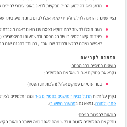
מדוע האגודה למען החייל מבקשת לדאוג באופן ציבורי לחיילים 
נציין שמנהג הדאגה לחלש ולערירי שלא יאכלו לבדם בחג מופיע ביתר 
האם תוכלו לחשוב למה דווקא בפסח אנו רואים דאגה מוגברת ל
כיצד זה קשור לסיפורו של חג הפסח ולמשמעותו ההיסטורית? (במצ
לאפשר גאולה לחלש ולבודד שחי אתנו, במיוחד בחג זה שזה הרעי
הזמנה לקריאה
מושגים בסיסיים בחג הפסח
:
נקרא את פסוקים א-ח ונשאל את התלמידים:
במה עוסקים פסוקים אלה? (הלכות חג הפסח)
נקרין על הלוח
תרגיל בביאור מושגים בפסוקים ב-ד
ונזמין תלמידים לציין
פתרון למורה
. נמצא גם ב
ממערך השיעור
).
הוראות לחגיגות הפסח
:
נחלק את התלמידים לזוגות ונבקש מהם לאתר כמה שיותר הוראות הקשור