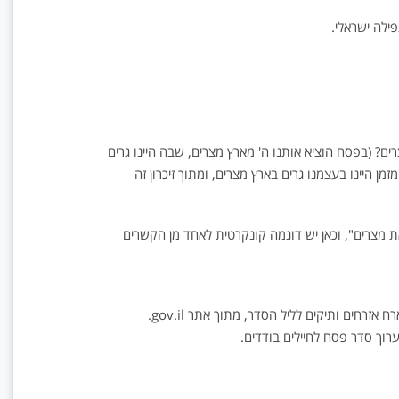
ההתרח
ילה ישראלי.
מעבוד
זרה
–
אלוהים
הבטיח.
ים? (בפסח הוציא אותנו ה' מארץ מצרים, שבה היינו גרים
מן היינו בעצמנו גרים בארץ מצרים, ומתוך זיכרון זה
ת מצרים", וכאן יש דוגמה קונקרטית לאחד מן הקשרים
אזרחים ותיקים לליל הסדר, מתוך אתר gov.il.
ך סדר פסח לחיילים בודדים.