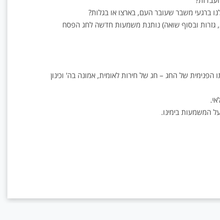
העבדות?
לנו ברגעי משבר שעובר העם, בארצו או בגלות?
2, שנות גלות (פרעות, גזרות ובסוף שואה) נותנת משמעות חדשה לחג הפסח
פנימית של החג – חג של חירות לאומית, אמונה בה' וכינון
י.
על המשמעות בימינו.