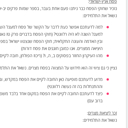
פסח ארץ-ישראלי
:
נזכיר שחוקי הפסח כבר ניתנו פעם אחת בעבר, בספר שמות פרקים יב-יג
נשאל את התלמידים:
למה לדעתכם אפשר כעת לדבר על הקשר של פסח למעגל השנה 
למעגל השנה לא היה רלוונטי? (חוקי הפסח בדברים פרק טז נאמ
ובין האדמה והעונה החקלאית; חוקי הפסח שנצטוו ישראל בספ
היציאה ממצרים. אנו כמובן חוגגים את פסח דורות)
מהו העיקרון החוזר בפסוקים ב, ה, ו? (ריכוז הפולחן, חובה לקיים את הפס
נציין כי גם ציווי זה הוא חידוש על המצווה בפסח מצרים. נשאל את התלמי
מדוע לדעתכם מופיעה כאן החובה לקיים את הפסח במקדש, ובפ
וההתנחלות בה זה נעשה רלוונטי)
כיצד לדעתכם החובה לקיים את הפסח במקום אחד בלבד משפיעה
ברוב עם)
זכר ליציאת מצרים
:
נשאל את התלמידים: