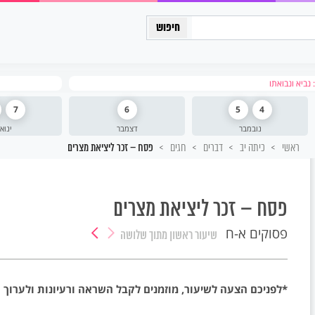
כיתה יב
נביא ונבואתו
7
6
5
4
נובמבר
דצמבר
ינוא
ראשי
כיתה יב
דברים
חגים
פסח – זכר ליציאת מצרים
פסח – זכר ליציאת מצרים
פסוקים א-ח
שיעור ראשון
מתוך שלושה
*לפניכם הצעה לשיעור, מוזמנים לקבל השראה ורעיונות ולערוך