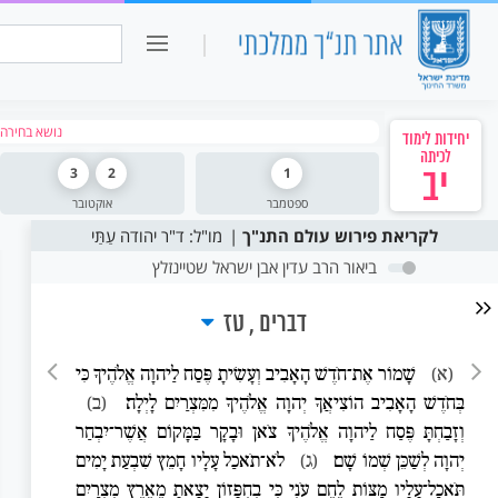
כיתה ו
חיפוש:
נושא בחירה: 
יחידות לימוד
לכיתה
יב
1
2
3
ספטמבר
אוקטובר
לקריאת פירוש עולם התנ"ך
מו"ל: ד"ר יהודה עַתַּי
ביאור הרב עדין אבן ישראל שטיינזלץ
דברים
טז
(א)
שָׁמוֹר אֶת־חֹדֶשׁ הָאָבִיב וְעָשִׂיתָ פֶּסַח לַיהוָה אֱלֹהֶיךָ כִּי
בְּחֹדֶשׁ הָאָבִיב הוֹצִיאֲךָ יְהוָה אֱלֹהֶיךָ מִמִּצְרַיִם לָיְלָה׃
(ב)
וְזָבַחְתָּ פֶּסַח לַיהוָה אֱלֹהֶיךָ צֹאן וּבָקָר בַּמָּקוֹם אֲשֶׁר־יִבְחַר
יְהוָה לְשַׁכֵּן שְׁמוֹ שָׁם׃
(ג)
לֹא־תֹאכַל עָלָיו חָמֵץ שִׁבְעַת יָמִים
תֹּאכַל־עָלָיו מַצּוֹת לֶחֶם עֹנִי כִּי בְחִפָּזוֹן יָצָאתָ מֵאֶרֶץ מִצְרַיִם