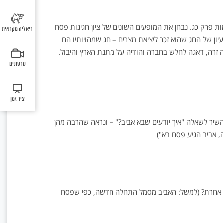
אנו
אתה
מחזורי
בפסח.
זאת
בספר
אֶת
לוח
שבוקוב
למצווה.
רואים
עושה
ירח
בארמית
כחידה
דברים.
חֹדֶשׁ
מצייר
השנה
את
כן,
הוא
(ממולד
לא
הָאָבִיב
רש"י
העברי.
נטועות.
ת פרק כג. נבחן את המופעים השונים של ציון חגיגות פסח
האומן
פונה
ריאליה מקראית
עד
נקרא:
פתורה.
וְעָשִׂיתָ
ושטיינ
עצמו
ון של החג שהוא זכר ליציאת מצרים – חג שמהויותיו הם
אני
מולד)
"לַחְמָא
הביטוי
פֶּסַח
לפסוק
ליד
מכל
ושל
עַנְיָא",
"המָּקוֹ
 זרה, דאגה לחלש בחברה והודיה על מתנת הארץ והיבול.
לַה'
א
שולחן
עסקי
מחזור..
והפִּסק
אֱלֹהֶיךָ
סרטונים
פירוש
ליל
ואיני
"וְזָבַחְתָּ
הרב
הסדר
עוסק...
פֶּסַח
שטייזלץ:
(יושב
השפעת
לַה'
אֶת
יציאת
בפינה..
ציר זמן
אֱלֹהֶיךָ,
חֹדֶשׁ
מצרים
צֹאן
הָאָבִיב,
על
וּבָקָר,
יר לשאלה "איך יודעים שבא אביב?" – ונראה שהרבה מהן
וְעָשִׂיתָ
עם
בַּמָּקוֹם
פֶּסַח
ישראל
, אביב הגיע פסח בא")
לַה'
היבט
אֱלֹהֶיךָ.
אמוני:
שמור
יציאת
והקפד
מצרים
שימי
מייצגת
הפסח
את
ה אחרת? (למשל: האביב מסמל התחלה חדשה, כפי שפסח
שבחודש
האמונ
בה'
ואת